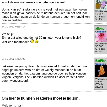
wordt daarna niet meer in de gaten gehouden!
Soms kan zo'n instantie zich te veel met een gezin bemoeien
WMRindex
maar in dit geval hadden ze minstens één keer in het half jaar
11.357
langs kunnen gaan en de kinderen kunnen vragen en rondkijken
OTindex:
3.193
hoe ze leefden.
24-10-2022 08:54:14
allone
Oudgedie
Vreselijk
En na dat alles duurde het 30 minuten voor iemand hielp?
Wat een toestanden
WMRindex
55.585
OTindex:
99.249
24-10-2022 17:06:02
BatFish
Oudgedie
Lekkere omgeving daar. Het was kennelijk niet zo dat het huis
nogal geïsoleerd was en dat er weinig mensen in de buurt
woonden en dat het daarom lang duurde voor ze hulp konden
krijgen. Volgens The Guardian werden ze door verschillende
WMRindex
buren weggestuurd.
8.526
OTindex:
25.965
Om hier te kunnen reageren moet je lid zijn.
Meld je
nu
aan.