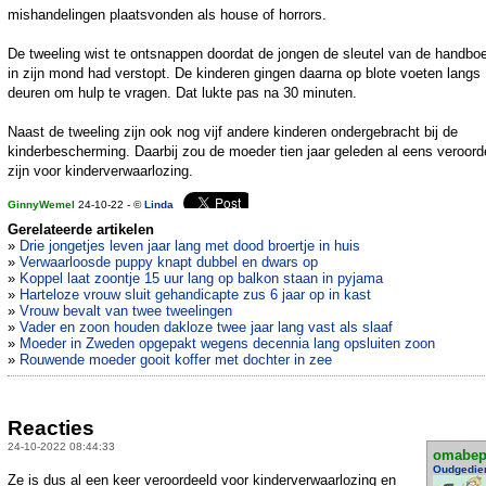
mishandelingen plaatsvonden als house of horrors.
De tweeling wist te ontsnappen doordat de jongen de sleutel van de handbo
in zijn mond had verstopt. De kinderen gingen daarna op blote voeten langs
deuren om hulp te vragen. Dat lukte pas na 30 minuten.
Naast de tweeling zijn ook nog vijf andere kinderen ondergebracht bij de
kinderbescherming. Daarbij zou de moeder tien jaar geleden al eens veroord
zijn voor kinderverwaarlozing.
GinnyWemel
24-10-22 - ©
Linda
Gerelateerde artikelen
»
Drie jongetjes leven jaar lang met dood broertje in huis
»
Verwaarloosde puppy knapt dubbel en dwars op
»
Koppel laat zoontje 15 uur lang op balkon staan in pyjama
»
Harteloze vrouw sluit gehandicapte zus 6 jaar op in kast
»
Vrouw bevalt van twee tweelingen
»
Vader en zoon houden dakloze twee jaar lang vast als slaaf
»
Moeder in Zweden opgepakt wegens decennia lang opsluiten zoon
»
Rouwende moeder gooit koffer met dochter in zee
Reacties
24-10-2022 08:44:33
omabe
Oudgedie
Ze is dus al een keer veroordeeld voor kinderverwaarlozing en