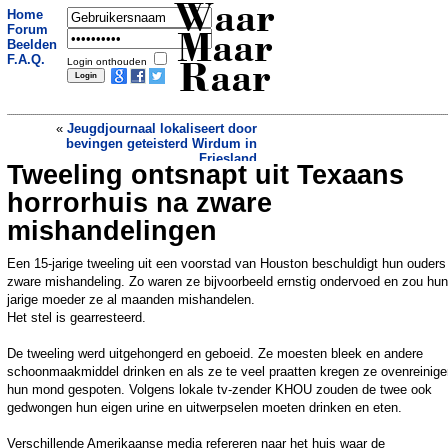
Waar
Home
Forum
Maar
Beelden
F.A.Q.
Login onthouden
Raar
«
Jeugdjournaal lokaliseert door
bevingen geteisterd Wirdum in
Friesland
Tweeling ontsnapt uit Texaans
Vogelkijkers gespot in Bunne. De massa
is op zoek naar een zeldzaam
horrorhuis na zware
zangvogeltje uit Siberië
»
mishandelingen
Een 15-jarige tweeling uit een voorstad van Houston beschuldigt hun ouders
zware mishandeling. Zo waren ze bijvoorbeeld ernstig ondervoed en zou hun
jarige moeder ze al maanden mishandelen.
Het stel is gearresteerd.
De tweeling werd uitgehongerd en geboeid. Ze moesten bleek en andere
schoonmaakmiddel drinken en als ze te veel praatten kregen ze ovenreiniger
hun mond gespoten. Volgens lokale tv-zender KHOU zouden de twee ook
gedwongen hun eigen urine en uitwerpselen moeten drinken en eten.
Verschillende Amerikaanse media refereren naar het huis waar de