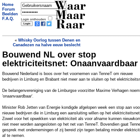
Waar
Home
Forum
Maar
Beelden
F.A.Q.
Login onthouden
Raar
«
Whisky Oorlog tussen Denen en
Canadezen na halve eeuw beslecht
Bouwend NL over stop
Grote operatie voor vogelopvang: 150
vogels tegelijk uitgezet
»
elektriciteitsnet: Onaanvaardbaar
Bouwend Nederland is boos over het voornemen van TenneT om nieuwe
bedrijven in Limburg en Brabant niet meer aan te sluiten op het elektriciteits
De belangenvereniging van de Limburgse voorzitter Maxime Verhagen noemt
'onaanvaardbaar'.
Minister Rob Jetten van Energie kondigde afgelopen week een stop aan voo
nieuwe bedrijven die in Limburg een aansluiting willen op het elektriciteitsnet
Zowel voor het opwekken van elektriciteit als voor afname kunnen nieuwko
niet meer worden aangesloten op het net van TenneT. Bovendien gaat Tenne
gesprek met ondernemingen of zij bereid zijn tegen betaling minder elektricit
af te nemen.