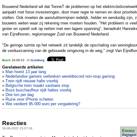
Bouwend Nederland wil dat TenneT de problemen op het elektriciteitsnetwer
aanpakt met forse investeringen, door meer regie te nemen en door prioriteit
stellen. Ook moeten de aansluittermijnen redelijk, helder en eenduidig zijn, 
bouwers weten waar zij rekening mee moeten houden. "Het probleem is veel
groter en speelt ook op netten met een lagere spanning", benadrukt Hannek
van Eijndhoven, regiomanager Zuid van Bouwend Nederland.
"De geringe ruimte op het netwerk zit landelijk de opschaling van woningbo
de verduurzaming van de gebouwde omgeving in de weg," zegt Van Eijndho
Buick
16-06-22 - ©
1Limburg
Gerelateerde artikelen
»
Man hoest 13 jaar lang
»
Nederlandse gamers verbreken wereldrecord non-stop gaming
»
Trein rijdt nieuwe halte voorbij
»
Belgische trein maakt sanitaire stop
»
Boze buschauffeur rijdt haltes voorbij
»
Drie ton per dag
»
Ruzie over iPhone scheten
»
Wie verdient 95.000 euro per vergadering?
Reacties
16-06-2022 15:07:18
Emmo
Stamgast