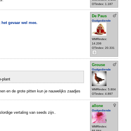
OTindex: 1.187
De Paus
Oudgediende
lt het gevaar wel mee.
WMRindex:
14.206
OTindex: 20.331
S
Grouse
Oudgediende
-plant
WMRindex: 5.804
n en de grote pitten kun je nauwelijks zaadjes
OTindex: 4.897
allone
Oudgediende
slordige vertaling van seeds zijn..
WMRindex:
55.584