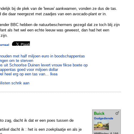
delijk bij de plek van de 'leeuw' aankwamen, vonden ze dus de tas.
 die daar neergezet met zaadjes van een avocado-plant er in.
nder BBC hebben de natuurbeschermers gezegd dat ze toch blij zijn
Want als het wel een echte leeuw was geweest, dan had het een
zijn.
urnaal
ouden met half miljoen euro in boodschappentas
angen om te sterven
 uit Schoorlse Duinen levert vrouw fikse boete op
appentas goed voor miljoen dollar
el heel erg op een tas van... Ikea
listen schrik aan
Buick
Oudgediende
oto zag, dacht ik dat er een poes tussen de
tikel dacht ik : het is een zoekplaatje en als je
as.
WMRindex: 6.166