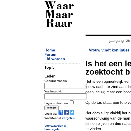
Waar
Maar
Raar
jaargang
-25
Home
«
Vrouw vindt konijntjes
Forum
Lid worden
Is het een 
Top 5
zoektocht bl
Leden
Gebruikersnaam:
Het is een opmerkelijk ver
leeuw dacht te zien aan de
Wachtwoord:
geen leeuw, maar een boo
Op de tas staat een foto 
Login onthouden
Het dorpje ligt vlakbij he
Login via:
waarschuwing van de man 
Wachtwoord
vergeten
.
binnen blijven en drie na
Voorwaarden &
te vinden.
huisregels