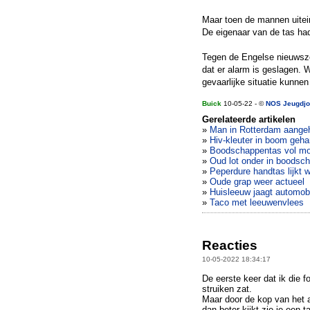
Maar toen de mannen uitein
De eigenaar van de tas had
Tegen de Engelse nieuwsze
dat er alarm is geslagen. 
gevaarlijke situatie kunnen 
Buick
10-05-22 - ©
NOS Jeugdjo
Gerelateerde artikelen
»
Man in Rotterdam aangeh
»
Hiv-kleuter in boom geh
»
Boodschappentas vol mos
»
Oud lot onder in boodsch
»
Peperdure handtas lijkt w
»
Oude grap weer actueel
»
Huisleeuw jaagt automobi
»
Taco met leeuwenvlees
Reacties
10-05-2022 18:34:17
De eerste keer dat ik die f
struiken zat.
Maar door de kop van het ar
dan beter kijkt zie je een t