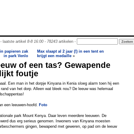
- laatste artikel
8-8 16:00
-
78243
artikelen -
 in papieren zak
Max slaapt al 2 jaar (!) in een tent en
in park Venlo
krijgt een medaille
»
leeuw of een tas? Gewapende
ijkt foutje
haal. Een man in het dorpje Kinyana in Kenia sloeg alarm toen hij een
 rand van het dorp. Alleen wat bleek nou? De leeuw was helemaal
dschappentas!
van een leeuwen-hoofd.
Foto
t nationale park Mount Kenya. Daar leven meerdere leeuwen. De
werd dus erg serieus genomen. Inwoners van Kinyana moesten
tuurbeschermers gingen, bewapend met geweren, op pad om de leeuw