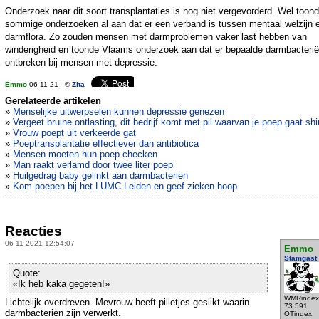
Onderzoek naar dit soort transplantaties is nog niet vergevorderd. Wel toon
sommige onderzoeken al aan dat er een verband is tussen mentaal welzijn 
darmflora. Zo zouden mensen met darmproblemen vaker last hebben van
winderigheid en toonde Vlaams onderzoek aan dat er bepaalde darmbacteri
ontbreken bij mensen met depressie.
Emmo
06-11-21 - ©
Zita
Gerelateerde artikelen
»
Menselijke uitwerpselen kunnen depressie genezen
»
Vergeet bruine ontlasting, dit bedrijf komt met pil waarvan je poep gaat sh
»
Vrouw poept uit verkeerde gat
»
Poeptransplantatie effectiever dan antibiotica
»
Mensen moeten hun poep checken
»
Man raakt verlamd door twee liter poep
»
Huilgedrag baby gelinkt aan darmbacterien
»
Kom poepen bij het LUMC Leiden en geef zieken hoop
Reacties
06-11-2021 12:54:07
Emmo
Stamgast
Quote:
«Ik heb kaka gegeten!»
WMRindex
Lichtelijk overdreven. Mevrouw heeft pilletjes geslikt waarin
73.591
darmbacteriën zijn verwerkt.
OTindex: