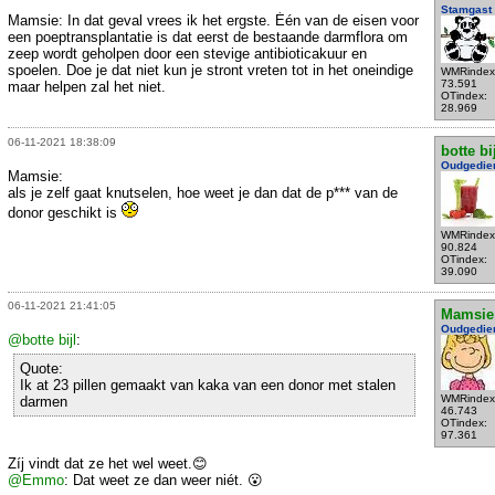
Stamgast
Mamsie: In dat geval vrees ik het ergste. Één van de eisen voor
een poeptransplantatie is dat eerst de bestaande darmflora om
zeep wordt geholpen door een stevige antibioticakuur en
spoelen. Doe je dat niet kun je stront vreten tot in het oneindige
WMRindex
73.591
maar helpen zal het niet.
OTindex:
28.969
06-11-2021 18:38:09
botte bi
Oudgedie
Mamsie:
als je zelf gaat knutselen, hoe weet je dan dat de p*** van de
donor geschikt is
WMRindex
90.824
OTindex:
39.090
06-11-2021 21:41:05
Mamsie
Oudgedie
@botte bijl
:
Quote:
Ik at 23 pillen gemaakt van kaka van een donor met stalen
WMRindex
darmen
46.743
OTindex:
97.361
Zíj vindt dat ze het wel weet.😊
@Emmo
: Dat weet ze dan weer niét. 😮