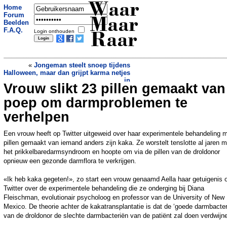
Waar
Home
Forum
Maar
Beelden
F.A.Q.
Login onthouden
Raar
«
Jongeman steelt snoep tijdens
Halloween, maar dan grijpt karma netjes
in
Vrouw slikt 23 pillen gemaakt van
Het nieuwe spellen: niet de F van
Ferdinand, maar van Fatima
»
poep om darmproblemen te
verhelpen
Een vrouw heeft op Twitter uitgeweid over haar experimentele behandeling 
pillen gemaakt van iemand anders zijn kaka. Ze worstelt tenslotte al jaren m
het prikkelbaredarmsyndroom en hoopte om via de pillen van de droldonor
opnieuw een gezonde darmflora te verkrijgen.
«Ik heb kaka gegeten!», zo start een vrouw genaamd Aella haar getuigenis 
Twitter over de experimentele behandeling die ze onderging bij Diana
Fleischman, evolutionair psycholoog en professor van de University of New
Mexico. De theorie achter de kakatransplantatie is dat de ‘goede darmbacter
van de droldonor de slechte darmbacteriën van de patiënt zal doen verdwijn