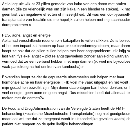
Aella legt uit: «Ik at 23 pillen gemaakt van kaka van een donor met stalen
darmen (die zo vriendelijk was om zijn kaka in een blender te steken). Ik ha
geen last van negatieve effecten of misselijkheid. Dit was een do-it-yourself
transplantatie van fecaliën die me hopelijk zullen helpen met mijn aanhoude
darmproblemen.»
PDS, acne, angst en energie
Aella had verschillende redenen om kakapillen te willen slikken. Ze is beni
of het een impact zal hebben op haar prikkelbaredarmsyndroom, maar daar
hoopt ze ook dat de pillen zullen helpen met haar angstprobleem: «Ik krijg 
last van ‘fysieke’ angst – plotse angstgevoelens zonder aanleiding waarvan 
vermoed dat ze een verband hebben met mijn darmen (ik voel me bijvoorbee
vaak paniekerig na het drinken van kombucha).»
Bovendien hoopt ze dat de gepureerde uitwerpselen ook helpen met haar
hormonale acne en haar energiepeil: «Ik voel me vaak uitgeput en het voelt 
mijn gedachten bewolkt zijn. Mijn donor daarentegen kan helder denken, en 
veel energie, geen acne en geen angst. Dus misschien heeft dat allemaal te
maken met de darmen?»
De Food and Drug Administration van de Verenigde Staten heeft de FMT-
behandeling (Fecalische Microbiotische Transplantatie) nog niet goedgekeur
maar laat wel toe dat ze toegepast wordt in uitzonderlijke gevallen waarbij d
patiënt niet reageert op de gebruikelijke behandelingen.