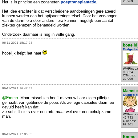
28.969
Het is in principe een zogeheten
poeptransplantatie
.
Het idee erachter is dat verscheidene aandoeningen gerelateerd
kunnen worden aan het spijsverteringstelsel. Door het vervangen
van de darmflora door andere flora kunnen mogelijk een aantal
ziektes genezen of behandeld worden.
Onderzoek daarnaar is nog in volle gang.
06-11-2021 15:17:24
botte bi
Oudgedie
hopelijk helpt het haar
WMRindex
90.824
OTindex:
39.090
06-11-2021 16:47:37
Mamsie
Oudgedie
@Emmo
: Maar misschien heeft mevrouw haar eigen pilletjes
gemaakt van geblenderde pope. Als ze lege capsules daarmee
gevuld heeft kan dat.
Ze schrijft niets over een arts maar wel over een behulpzame
WMRindex
man.
46.743
OTindex:
97.361
06-11-2021 17:05:03
Emmo