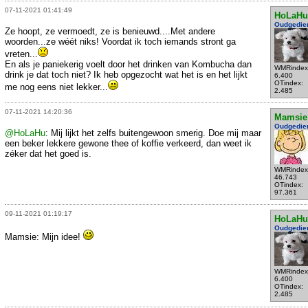
07-11-2021 01:41:49
HoLaHu
Oudgedie
Ze hoopt, ze vermoedt, ze is benieuwd....Met andere
woorden...ze wéét niks! Voordat ik toch iemands stront ga
vreten...
En als je paniekerig voelt door het drinken van Kombucha dan
WMRindex
drink je dat toch niet? Ik heb opgezocht wat het is en het lijkt
6.400
OTindex:
me nog eens niet lekker...
2.485
07-11-2021 14:20:36
Mamsie
Oudgedie
@HoLaHu
: Mij lijkt het zelfs buitengewoon smerig. Doe mij maar
een beker lekkere gewone thee of koffie verkeerd, dan weet ik
zéker dat het goed is.
WMRindex
46.743
OTindex:
97.361
09-11-2021 01:19:17
HoLaHu
Oudgedie
Mamsie: Mijn idee!
WMRindex
6.400
OTindex:
2.485