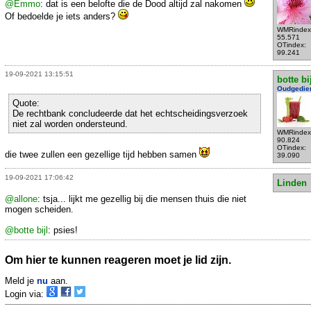
@Emmo
: dat is een belofte die de Dood altijd zal nakomen
Of bedoelde je iets anders?
WMRindex
55.571
OTindex:
99.241
19-09-2021 13:15:51
botte bi
Oudgedie
Quote:
De rechtbank concludeerde dat het echtscheidingsverzoek
niet zal worden ondersteund.
WMRindex
90.824
OTindex:
die twee zullen een gezellige tijd hebben samen
39.090
19-09-2021 17:06:42
Linden
@allone
: tsja... lijkt me gezellig bij die mensen thuis die niet
mogen scheiden.
@botte bijl
: psies!
Om hier te kunnen reageren moet je lid zijn.
Meld je
nu
aan.
Login via: