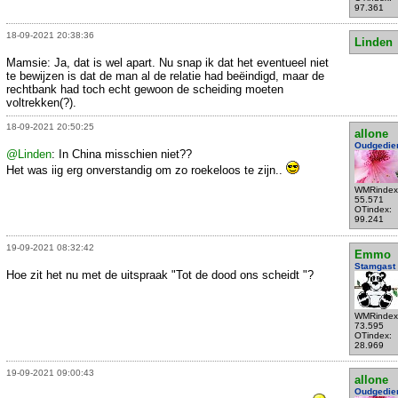
97.361
18-09-2021 20:38:36
Linden
Mamsie: Ja, dat is wel apart. Nu snap ik dat het eventueel niet
te bewijzen is dat de man al de relatie had beëindigd, maar de
rechtbank had toch echt gewoon de scheiding moeten
voltrekken(?).
18-09-2021 20:50:25
allone
Oudgedie
@Linden
: In China misschien niet??
Het was iig erg onverstandig om zo roekeloos te zijn..
WMRindex
55.571
OTindex:
99.241
19-09-2021 08:32:42
Emmo
Stamgast
Hoe zit het nu met de uitspraak "Tot de dood ons scheidt "?
WMRindex
73.595
OTindex:
28.969
19-09-2021 09:00:43
allone
Oudgedie