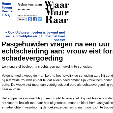
Waar
Home
Forum
Maar
Beelden
F.A.Q.
Login onthouden
Raar
«
Ook Uithuizermeeden is bekend met
een autowildplasser: Hij doet het heel
sneaky
Pasgehuwden vragen na een uur
Macaber zicht: vrouw verkleed als non
danst met skeletten op oud kerkhof
»
echtscheiding aan: vrouw eist fo
schadevergoeding
Een jong stel besloot na slechts een uur huwelijk te scheiden.
Volgens media vroeg de man kort na het huwelijk de scheiding aan. Hij zei d
hij niet wilde trouwen en dat hij dat alleen deed omdat zijn vrouw hem onder
zette. De vrouw eist meer dan veertig duizend euro als schadevergoeding v
haar ex-man.
Het koppel was woonachtig in een Zuid-Chinese stad. Hij verklaarde ook dat 
het voor de bruiloft met haar had uitgemaakt, maar ze bleef hem lastigvallen
sms-berichten, waardoor hij de roekeloze beslissing nam door toch te trouw