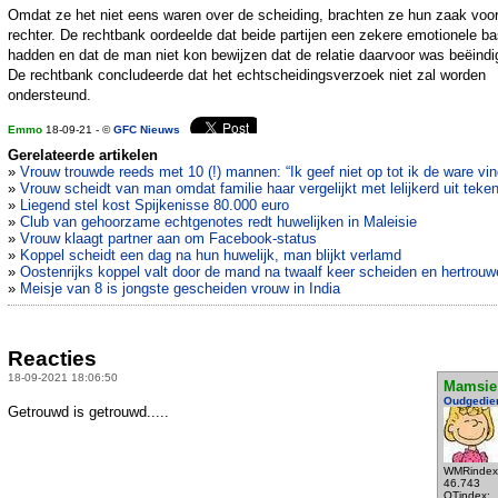
Omdat ze het niet eens waren over de scheiding, brachten ze hun zaak voo
rechter. De rechtbank oordeelde dat beide partijen een zekere emotionele ba
hadden en dat de man niet kon bewijzen dat de relatie daarvoor was beëindi
De rechtbank concludeerde dat het echtscheidingsverzoek niet zal worden
ondersteund.
Emmo
18-09-21 - ©
GFC Nieuws
Gerelateerde artikelen
»
Vrouw trouwde reeds met 10 (!) mannen: “Ik geef niet op tot ik de ware vin
»
Vrouw scheidt van man omdat familie haar vergelijkt met lelijkerd uit teken
»
Liegend stel kost Spijkenisse 80.000 euro
»
Club van gehoorzame echtgenotes redt huwelijken in Maleisie
»
Vrouw klaagt partner aan om Facebook-status
»
Koppel scheidt een dag na hun huwelijk, man blijkt verlamd
»
Oostenrijks koppel valt door de mand na twaalf keer scheiden en hertrou
»
Meisje van 8 is jongste gescheiden vrouw in India
Reacties
18-09-2021 18:06:50
Mamsie
Oudgedie
Getrouwd is getrouwd.....
WMRindex
46.743
OTindex: