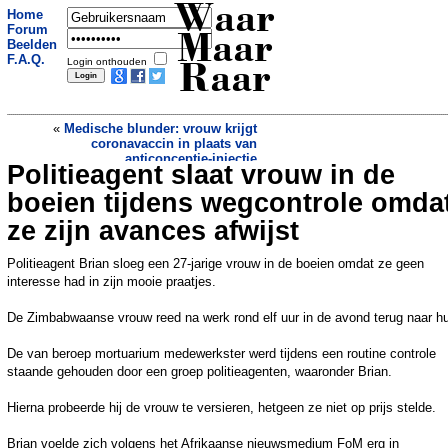
Waar
Home
Forum
Maar
Beelden
F.A.Q.
Login onthouden
Raar
«
Medische blunder: vrouw krijgt
coronavaccin in plaats van
anticonceptie-injectie
Politieagent slaat vrouw in de
Klant achtervolgt winkeldief in
Groningen en rijdt hem klem op de
boeien tijdens wegcontrole omda
Timpweg
»
ze zijn avances afwijst
Politieagent Brian sloeg een 27-jarige vrouw in de boeien omdat ze geen
interesse had in zijn mooie praatjes.
De Zimbabwaanse vrouw reed na werk rond elf uur in de avond terug naar hu
De van beroep mortuarium medewerkster werd tijdens een routine controle
staande gehouden door een groep politieagenten, waaronder Brian.
Hierna probeerde hij de vrouw te versieren, hetgeen ze niet op prijs stelde.
Brian voelde zich volgens het Afrikaanse nieuwsmedium FoM erg in