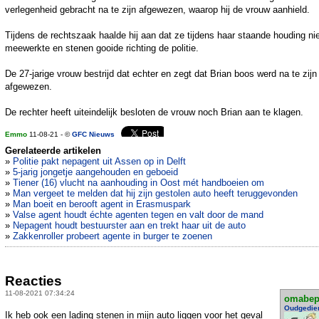
verlegenheid gebracht na te zijn afgewezen, waarop hij de vrouw aanhield.
Tijdens de rechtszaak haalde hij aan dat ze tijdens haar staande houding ni
meewerkte en stenen gooide richting de politie.
De 27-jarige vrouw bestrijd dat echter en zegt dat Brian boos werd na te zijn
afgewezen.
De rechter heeft uiteindelijk besloten de vrouw noch Brian aan te klagen.
Emmo
11-08-21 - ©
GFC Nieuws
Gerelateerde artikelen
»
Politie pakt nepagent uit Assen op in Delft
»
5-jarig jongetje aangehouden en geboeid
»
Tiener (16) vlucht na aanhouding in Oost mét handboeien om
»
Man vergeet te melden dat hij zijn gestolen auto heeft teruggevonden
»
Man boeit en berooft agent in Erasmuspark
»
Valse agent houdt échte agenten tegen en valt door de mand
»
Nepagent houdt bestuurster aan en trekt haar uit de auto
»
Zakkenroller probeert agente in burger te zoenen
Reacties
11-08-2021 07:34:24
omabe
Oudgedie
Ik heb ook een lading stenen in mijn auto liggen voor het geval