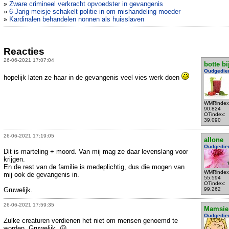
»
Zware crimineel verkracht opvoedster in gevangenis
»
6-Jarig meisje schakelt politie in om mishandeling moeder
»
Kardinalen behandelen nonnen als huisslaven
Reacties
26-06-2021 17:07:04
botte bi
Oudgedie
hopelijk laten ze haar in de gevangenis veel vies werk doen
WMRindex
90.824
OTindex:
39.090
26-06-2021 17:19:05
allone
Oudgedie
Dit is marteling + moord. Van mij mag ze daar levenslang voor
krijgen.
En de rest van de familie is medeplichtig, dus die mogen van
WMRindex
mij ook de gevangenis in.
55.594
OTindex:
Gruwelijk.
99.262
26-06-2021 17:59:35
Mamsie
Oudgedie
Zulke creaturen verdienen het niet om mensen genoemd te
worden. Gruwelijk. 😖