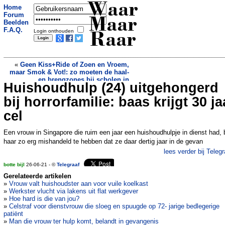
Waar
Home
Forum
Maar
Beelden
F.A.Q.
Login onthouden
Raar
«
Geen Kiss+Ride of Zoen en Vroem,
maar Smok & Vot!: zo moeten de haal-
en brengzones bij scholen in
Huishoudhulp (24) uitgehongerd
Mysterieuze muur in Vianen lijkt toch
Groningen heten, vinden de
niet zo onbekend: Nee joh, die staat er
ChristenUnie en PvdA
bij horrorfamilie: baas krijgt 30 ja
al 200 jaar
»
cel
Een vrouw in Singapore die ruim een jaar een huishoudhulpje in dienst had, b
haar zo erg mishandeld te hebben dat ze daar dertig jaar in de gevan
lees verder bij Telegr
botte bijl
26-06-21 - ©
Telegraaf
Gerelateerde artikelen
»
Vrouw valt huishoudster aan voor vuile koelkast
»
Werkster vlucht via lakens uit flat werkgever
»
Hoe hard is die van jou?
»
Celstraf voor dienstvrouw die sloeg en spuugde op 72- jarige bedlegerige
patiënt
»
Man die vrouw ter hulp komt, belandt in gevangenis