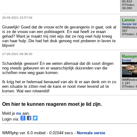
90.824
OTindex:
39.090
26-06-2021 23:57:04
Lennie
Senior lid
Gruwelijk! Goed dat de vrouw echt de gevangenis in gaat, ook al
WMRindex
397
is ze de vrouw van een politieagent. En wat heeft ze eraan
OTindex: 
gehad? Want je maakt mij niet wijs dat ze nog veel hulp kreeg
van haar hulp..Die had het druk genoeg met proberen in leven te
blijven!
27-06-2021 09:38:30
Ronnym
Erelid
Schandelijk gewoon! En we weten allemaal dat dit soort dingen
nog steeds gebeuren en er waarschijnlijk duizenden van die
schoften mee weg gaan komen.
WMRindex
Ik krijg het er helemaal benauwd van als ik er aan denk om in zo
1.187
een situatie te zitten met de kans er nooit meer levend uit te
OTindex: 
komen. Wat een rotwereld!
Om hier te kunnen reageren moet je lid zijn.
Meld je
nu
aan.
Login via:
WMRphp ver. 6.0 mobiel -
0.01544
secs -
Normale versie