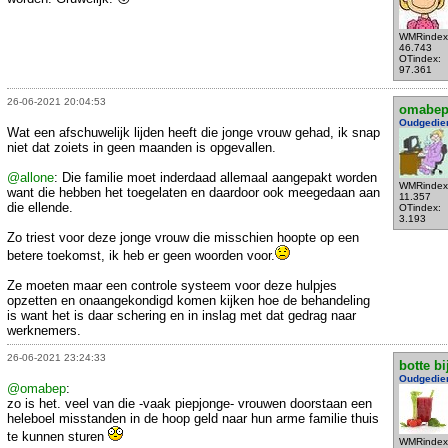
WMRindex
46.743
OTindex:
97.361
26-06-2021 20:04:53
omabe
Oudgedie
Wat een afschuwelijk lijden heeft die jonge vrouw gehad, ik snap
niet dat zoiets in geen maanden is opgevallen.
@allone
: Die familie moet inderdaad allemaal aangepakt worden
WMRindex
want die hebben het toegelaten en daardoor ook meegedaan aan
11.357
die ellende.
OTindex:
3.193
Zo triest voor deze jonge vrouw die misschien hoopte op een
betere toekomst, ik heb er geen woorden voor.
Ze moeten maar een controle systeem voor deze hulpjes
opzetten en onaangekondigd komen kijken hoe de behandeling
is want het is daar schering en in inslag met dat gedrag naar
werknemers.
26-06-2021 23:24:33
botte bi
Oudgedie
@omabep
:
zo is het. veel van die -vaak piepjonge- vrouwen doorstaan een
heleboel misstanden in de hoop geld naar hun arme familie thuis
te kunnen sturen
WMRindex