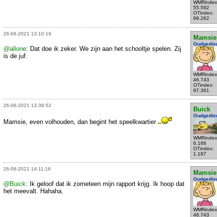
WMRindex
55.592
OTindex:
99.262
26-06-2021 13:10:19
Mamsie
Oudgedie
@allone
: Dat doe ik zeker. We zijn aan het schooltje spelen. Zij
is de juf.
WMRindex
46.743
OTindex:
97.361
26-06-2021 13:38:52
Buick
Oudgedie
Mamsie, even volhouden, dan begint het speelkwartier
WMRindex
6.166
OTindex:
1.187
26-06-2021 14:11:16
Mamsie
Oudgedie
@Buick
: Ik geloof dat ik zometeen mijn rapport krijg. Ik hoop dat
het meevalt. Hahaha.
WMRindex
46.743