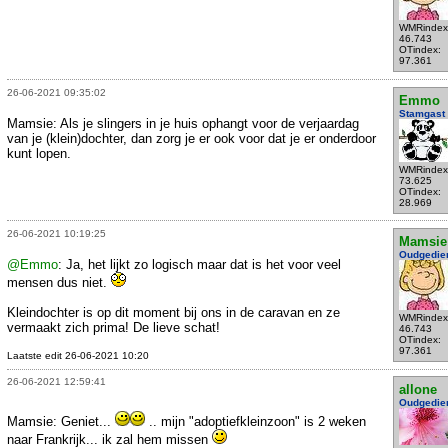
WMRindex
46.743
OTindex:
97.361
26-06-2021 09:35:02
Emmo
Stamgast
Mamsie: Als je slingers in je huis ophangt voor de verjaardag
van je (klein)dochter, dan zorg je er ook voor dat je er onderdoor
kunt lopen.
WMRindex
73.625
OTindex:
28.969
26-06-2021 10:19:25
Mamsie
Oudgedie
@Emmo
: Ja, het lijkt zo logisch maar dat is het voor veel
mensen dus niet.
Kleindochter is op dit moment bij ons in de caravan en ze
WMRindex
vermaakt zich prima! De lieve schat!
46.743
OTindex:
97.361
Laatste edit 26-06-2021 10:20
26-06-2021 12:59:41
allone
Oudgedie
Mamsie: Geniet...
.. mijn "adoptiefkleinzoon" is 2 weken
naar Frankrijk... ik zal hem missen