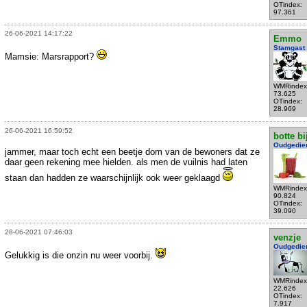
OTindex:
97.361
26-06-2021 14:17:22
Emmo
Stamgast
Mamsie: Marsrapport?
WMRindex
73.625
OTindex:
28.969
26-06-2021 16:59:52
botte bi
Oudgedie
jammer, maar toch echt een beetje dom van de bewoners dat ze
daar geen rekening mee hielden. als men de vuilnis had laten
staan dan hadden ze waarschijnlijk ook weer geklaagd
WMRindex
90.824
OTindex:
39.090
28-06-2021 07:46:03
venzje
Oudgedie
Gelukkig is die onzin nu weer voorbij.
WMRindex
22.626
OTindex:
7.917