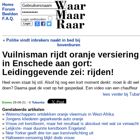
Waar
Home
Forum
Maar
Beelden
F.A.Q.
Login onthouden
Raar
«
Politie vindt inbrekers naakt in bed bij
bovenburen
Vuilnisman rijdt oranje versiering
BIJ1 Haarlem gooit vrouw uit bestuur
wegens heteroseksueel en wit
»
in Enschede aan gort:
Leidinggevende zei: rijden!
Heel even staat hij stil. Alsof hij nog een kort moment denkt: moet ik dit wel
doen? Daarna gaat de voet op het gaspedaal. Een video van een chauffeur
lees verder bij Tuban
Emmo
26-06-21 - ©
Tubantia
Gerelateerde artikelen
»
Wetenschappers ontdekken oranje vleermuis in West-Afrika
»
Jongens kliederen geparkeerde auto oranje
»
Vrouw zet kerstboom, maar het resultaat is absoluut niet wat ze verwacht
»
Lelijkste- maar duurste kerstboom Engeland
»
New Yorker geeft drie ton aan kerstverlichting uit
»
Halloween-versiering blijkt dode vrouw