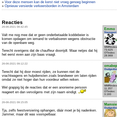
»
Voor deze mensen kan de kerst niet vroeg genoeg beginnen
»
Opnieuw versierde verkeersborden in Amsterdam
Reacties
26-06-2021 08:42:45
Emmo
Stamgast
Valt me nog mee dat er geen onderbetaalde koddebeier is
komen opdagen om iemand te verbaliseren wegens obstructie
van de openbare weg.
WMRindex
73.625
Terecht overigens dat de chauffeur doorrijdt. Maar netjes dat hij
OTindex:
het eerst even aan zijn baas vraagt.
28.969
26-06-2021 09:12:22
omabe
Oudgedie
Terecht dat hij door moest rijden, ze kunnen niet de
vrachtwagens en hulpdiensten zoals brandweer om laten rijden
omdat ze niet hoger dan hun voordeur willen reiken.
WMRindex
Wel grappig bij de reacties dat er een anonieme persoon
11.357
OTindex:
reageert en dan vervolgens met zijn naam eindigt.
3.193
26-06-2021 09:15:05
Mamsie
Oudgedie
Tja, zelfs feestversiering ophangen, dáár moet je bij nadenken.
Jammer, maar dit was voorspelbaar.