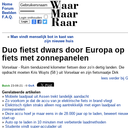
Waar
Home
Forum
Maar
Beelden
F.A.Q.
Login onthouden
Raar
«
Man vindt menselijk bot in kast van
zijn nieuwe huis
Duo fietst dwars door Europa op
Gecremeerde kat keert terug naar huis:
We dachten dat hij dood was
»
fiets met zonnepanelen
Vorselaar - Ruim tienduizend kilometer fietsen door zo’n dertig landen. Die
opdracht moeten Kris Wuyts (58 ) uit Vorselaar en zijn fietsmaatje Dirk
lees verder bij 
Buick
23-06-21 - ©
GvA
Gerelateerde artikelen
»
Mobiele laadpaal uit Assen trekt landelijk aandacht
»
Zo voorkom je dat de accu van je elektrische fiets in brand vliegt
»
Elektrisch rijden straks alleen nog aantrekkelijk met eigen laadpaal en
zonnepanelen
»
Deze accu hoef je maar eens in de 28.000 jaar op te laden, beweert nieuw
start-up
»
Auto op te laden in 10 minuten met verbeterde laadmethoden
»
Studente vindt super-acculader uit