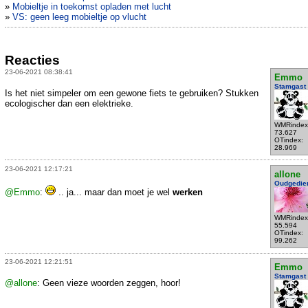
»
Mobieltje in toekomst opladen met lucht
»
VS: geen leeg mobieltje op vlucht
Reacties
23-06-2021 08:38:41
Emmo
Stamgast
Is het niet simpeler om een gewone fiets te gebruiken? Stukken
ecologischer dan een elektrieke.
WMRindex
73.627
OTindex:
28.969
23-06-2021 12:17:21
allone
Oudgedie
@Emmo
:
.. ja... maar dan moet je wel
werken
WMRindex
55.594
OTindex:
99.262
23-06-2021 12:21:51
Emmo
Stamgast
@allone
: Geen vieze woorden zeggen, hoor!