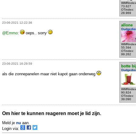
WMRindex
73.627
OTindex:
28.969
23-06-2021 12:22:36
allone
Oudgedie
@Emmo
:
oeps.. sorry
WMRindex
55.594
OTindex:
99.262
23-06-2021 16:29:59
botte bi
Oudgedie
als die zonnepanelen maar niet kapot gaan onderweg
WMRindex
90.824
OTindex:
39.090
Om hier te kunnen reageren moet je lid zijn.
Meld je
nu
aan.
Login via: