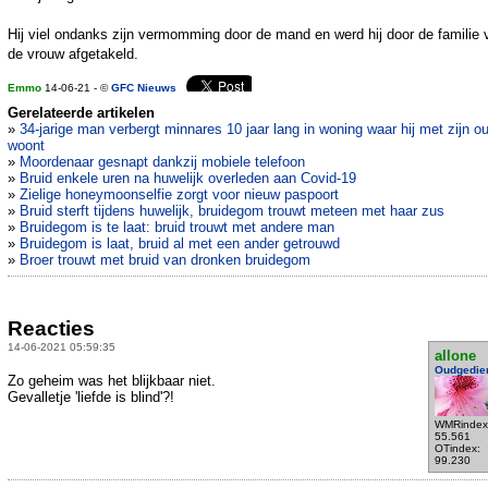
Hij viel ondanks zijn vermomming door de mand en werd hij door de familie 
de vrouw afgetakeld.
Emmo
14-06-21 - ©
GFC Nieuws
Gerelateerde artikelen
»
34-jarige man verbergt minnares 10 jaar lang in woning waar hij met zijn o
woont
»
Moordenaar gesnapt dankzij mobiele telefoon
»
Bruid enkele uren na huwelijk overleden aan Covid-19
»
Zielige honeymoonselfie zorgt voor nieuw paspoort
»
Bruid sterft tijdens huwelijk, bruidegom trouwt meteen met haar zus
»
Bruidegom is te laat: bruid trouwt met andere man
»
Bruidegom is laat, bruid al met een ander getrouwd
»
Broer trouwt met bruid van dronken bruidegom
Reacties
14-06-2021 05:59:35
allone
Oudgedie
Zo geheim was het blijkbaar niet.
Gevalletje 'liefde is blind'?!
WMRindex
55.561
OTindex:
99.230