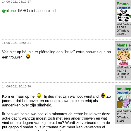
14-06-2021 08:17:57
Emmo
Stamgast
@allone
: IMHO niet alleen blind...
WMRindex
73.577
OTindex:
28.969
14-06-2021 08:56:31
Mamsie
Oudgedie
Valt niet op hè, als er plótseling een "bruid" extra aanwezig is op
een trouwerij.
WMRindex
46.743
OTindex:
97.361
14-06-2021 10:10:40
omabe
Oudgedie
Kom er maar op hè.
Hij dus met zijn walnoot verstand.
Zo
jammer dat het opviel en nu nog blauwe plekken erbij als
aandenken over zijn slimheid.
WMRindex
Ik ben wel benieuwd hoe zijn minnares de echte bruid over deze
11.352
OTindex:
actie dacht want zij moest toch met een ander trouwen en wat
3.193
vind de bruidegom van zijn bruid nu? Wordt ze verbrand of in de
put gegooid omdat hij zijn trauma niet meer kan verwerken of