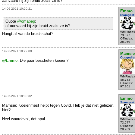
aanvaard hij zijn bruid zoals ze is?
14-06-2021 10:20:21
Emmo
Stamgast
Quote
@omabep
:
of aanvaard hij zijn bruid zoals ze is?
WMRindex
Hangt af van de bruidsschat?
73.577
OTindex:
28.969
14-06-2021 10:22:09
Mamsie
Oudgedie
@Emmo
: Die paar bescheten koeien?
WMRindex
46.743
OTindex:
97.361
14-06-2021 18:30:32
Emmo
Stamgast
Mamsie: Koeienmest helpt tegen Covid. Heb je dat niet gelezen,
hier?
Heel waardevol, dat spul.
WMRindex
73.577
OTindex:
28.969