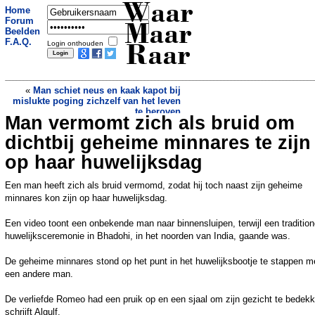
Waar
Home
Forum
Maar
Beelden
F.A.Q.
Login onthouden
Raar
«
Man schiet neus en kaak kapot bij
mislukte poging zichzelf van het leven
te beroven
Man vermomt zich als bruid om
Ontevreden klant schiet eigenares
nagelstudio neer om te hoge prijs
»
dichtbij geheime minnares te zijn
op haar huwelijksdag
Een man heeft zich als bruid vermomd, zodat hij toch naast zijn geheime
minnares kon zijn op haar huwelijksdag.
Een video toont een onbekende man naar binnensluipen, terwijl een tradition
huwelijksceremonie in Bhadohi, in het noorden van India, gaande was.
De geheime minnares stond op het punt in het huwelijksbootje te stappen m
een andere man.
De verliefde Romeo had een pruik op en een sjaal om zijn gezicht te bedek
schrijft Algulf.