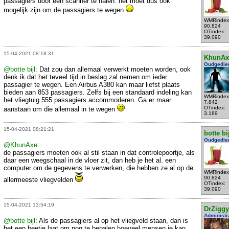
passagiers door een scanner te halen. het moet dus ook
mogelijk zijn om de passagiers te wegen
WMRindex
90.824
OTindex:
39.090
15-04-2021 08:18:31
KhunAx
Oudgedie
@botte bijl
: Dat zou dan allemaal verwerkt moeten worden, ook
denk ik dat het teveel tijd in beslag zal nemen om ieder
passagier te wegen. Een Airbus A380 kan maar liefst plaats
bieden aan 853 passagiers. Zelfs bij een standaard indeling kan
WMRindex
het vliegtuig 555 passagiers accommoderen. Ga er maar
7.842
OTindex:
aanstaan om die allemaal in te wegen
3.189
15-04-2021 08:21:21
botte bi
Oudgedie
@KhunAxe
:
de passagiers moeten ook al stil staan in dat controlepoortje, als
daar een weegschaal in de vloer zit, dan heb je het al. een
computer om de gegevens te verwerken, die hebben ze al op de
WMRindex
90.824
allermeeste vliegvelden
OTindex:
39.090
15-04-2021 13:54:19
DrZiggy
Administr
@botte bijl
: Als de passagiers al op het vliegveld staan, dan is
het een beetje laat om nog te bepalen hoeveel mensen je kan