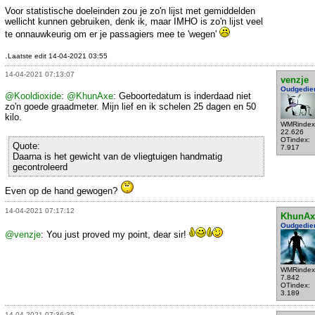
Voor statistische doeleinden zou je zo'n lijst met gemiddelden
wellicht kunnen gebruiken, denk ik, maar IMHO is zo'n lijst veel
te onnauwkeurig om er je passagiers mee te 'wegen'
.
Laatste edit 14-04-2021 03:55
14-04-2021 07:13:07
venzje
Oudgedie
@Kooldioxide
:
@KhunAxe
: Geboortedatum is inderdaad niet
zo'n goede graadmeter. Mijn lief en ik schelen 25 dagen en 50
kilo.
WMRindex
22.626
OTindex:
Quote:
7.917
Daarna is het gewicht van de vliegtuigen handmatig
gecontroleerd
Even op de hand gewogen?
14-04-2021 07:17:12
KhunAx
Oudgedie
@venzje
: You just proved my point, dear sir!
WMRindex
7.842
OTindex:
3.189
14-04-2021 07:36:35