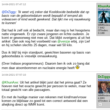
14-04-2021 07:47:12
KhunAx
Oudgedie
@DrZiggy
:
'Ik weet vrij zeker dat Kooldioxide bedoelde dat op
basis van de geboortedatum wordt bepaald of iemand als
volwassen of kind wordt gerekend. Dat lijkt me vrij nauwkeurig
te kunnen'
WMRindex
7.842
Dat had ik zelf ook al bedacht, maar dan nog is het hoogstens
OTindex:
3.189
natte vingerwerk. Er zijn zware jongeren en lichte ouderen. Je
komt er gewoonweg niet mee uit. Dat blijkt overigens al uit het
artikel. Dan ook nog het voorbeeld van
@venzje
erbij, zijn Lief
en hij schelen slechts 25 dagen, maar wel 50 kilo.
Dus ik blijf bij mijn standpunt, gewichten baseren op basis van
geboortedata is vreselijk onnauwkeurig.
(Over Indiase programmeurs): Daarom ben ik ook zo bang dat
men daar atoombommen en nucleaire energie heeft
14-04-2021 07:57:10
DrZiggy
Administr
@KhunAxe
: Uit het artikel blijkt juist dat het prima gaat? Ze
hoeven niet het exacte gewicht per persoon te weten, maar het
totaal gewicht van alle passagiers.
WMRindex
En met de huidige manier van rekenen met kind/man/vrouw
4.883
komen ze blijkbaar zo goed tot een correct antwoord dat een
OTindex: 
afwijking direct op WMR komt.
S