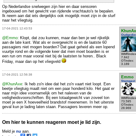
Op Nederlandse snelwegen zijn hier en daar sensoren
ingebouwd om het gewicht van rijdende vrachtauto's te bepalen.
Ik neem aan dat iets dergelijks ook mogelijk moet zijn in de slurf
naar het vliegtuig.
17-04-2021 12:43:53
KhunAx
Oudgedie
@Emmo
: Klopt, dat zou kunnen, maar dan ben je wel rijkelijk
aan de late kant. Wat als er overgewicht is en de laatste 60
passagiers niet mogen boarden? Dat gaat geheid als een lopend
vuurtje rond en de volgende keer dat men moet boarden is er
WMRindex
een run om maar vooral niet bij de laatsten te horen.. Black
7.842
OTindex:
Friday, maar dan op het vliegveld
3.189
17-04-2021 12:56:38
Emmo
Stamgast
@KhunAxe
: Ik heb zo'n idee dat het zo'n vaart niet loopt. Een
beetje vliegtuig maalt niet om een paar honderd kilo. Het gaat er
naar mijn idee voornamelijk om het naleven van de
veiligheidsvoorschriften. Bij een totaalgewicht van zoveel ton
WMRindex
73.595
moet je een X hoeveelheid brandstof meenemen. In het uiterste
OTindex:
geval kun je lading laten staan. Passagiers leveren meer op.
28.969
Om hier te kunnen reageren moet je lid zijn.
Meld je
nu
aan.