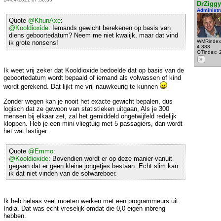
DrZiggy
Administr
Quote
@KhunAxe
:
@Kooldioxide
: Iemands gewicht berekenen op basis van
diens geboortedatum? Neem me niet kwalijk, maar dat vind
WMRindex
ik grote nonsens!
4.883
OTindex: 
S
Ik weet vrij zeker dat Kooldioxide bedoelde dat op basis van de
geboortedatum wordt bepaald of iemand als volwassen of kind
wordt gerekend. Dat lijkt me vrij nauwkeurig te kunnen
Zonder wegen kan je nooit het exacte gewicht bepalen, dus
logisch dat ze gewoon van statistieken uitgaan, Als je 300
mensen bij elkaar zet, zal het gemiddeld ongetwijfeld redelijk
kloppen. Heb je een mini vliegtuig met 5 passagiers, dan wordt
het wat lastiger.
Quote
@Emmo
:
@Kooldioxide
: Bovendien wordt er op deze manier vanuit
gegaan dat er geen kleine jongetjes bestaan. Echt slim kan
ik dat niet vinden van de sofwareboer.
Ik heb helaas veel moeten werken met een programmeurs uit
India. Dat was echt vreselijk omdat die 0,0 eigen inbreng
hebben.