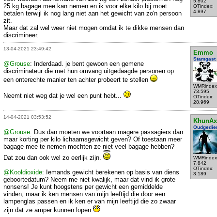
5.802
25 kg bagage mee kan nemen en ik voor elke kilo bij moet
OTindex:
4.897
betalen terwijl ik nog lang niet aan het gewicht van zo'n persoon
zit.
Maar dat zal wel weer niet mogen omdat ik te dikke mensen dan
discrimineer.
13-04-2021 23:49:42
Emmo
Stamgast
@Grouse
: Inderdaad. je bent gewoon een gemene
discriminateur die met hun omvang uitgedaagde personen op
een onterechte manier ten achter probeert te stellen
WMRindex
73.595
Neemt niet weg dat je wel een punt hebt...
OTindex:
28.969
14-04-2021 03:53:52
KhunAx
Oudgedie
@Grouse
: Dus dan moeten we voortaan magere passagiers dan
maar korting per kilo lichaamsgewicht geven? Of toestaan meer
bagage mee te nemen mochten ze niet veel bagage hebben?
Dat zou dan ook wel zo eerlijk zijn.
WMRindex
7.842
OTindex:
@Kooldioxide
: Iemands gewicht berekenen op basis van diens
3.189
geboortedatum? Neem me niet kwalijk, maar dat vind ik grote
nonsens! Je kunt hoogstens per gewicht een gemiddelde
vinden, maar ik ken mensen van mijn leeftijd die door een
lampenglas passen en ik ken er van mijn leeftijd die zo zwaar
zijn dat ze amper kunnen lopen