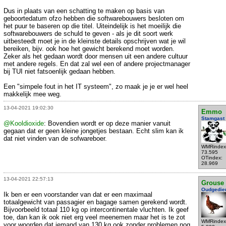
Dus in plaats van een schatting te maken op basis van
geboortedatum ofzo hebben die softwarebouwers besloten om
het puur te baseren op die titel. Uiteindelijk is het moeilijk die
softwarebouwers de schuld te geven - als je dit soort werk
uitbesteedt moet je in de kleinste details opschrijven wat je wil
bereiken, bijv. ook hoe het gewicht berekend moet worden.
Zeker als het gedaan wordt door mensen uit een andere cultuur
met andere regels. En dat zal wel een of andere projectmanager
bij TUI niet fatsoenlijk gedaan hebben.
Een "simpele fout in het IT systeem", zo maak je je er wel heel
makkelijk mee weg.
13-04-2021 19:02:30
Emmo
Stamgast
@Kooldioxide
: Bovendien wordt er op deze manier vanuit
gegaan dat er geen kleine jongetjes bestaan. Echt slim kan ik
dat niet vinden van de sofwareboer.
WMRindex
73.595
OTindex:
28.969
13-04-2021 22:57:13
Grouse
Oudgedie
Ik ben er een voorstander van dat er een maximaal
totaalgewicht van passagier en bagage samen gerekend wordt.
Bijvoorbeeld totaal 110 kg op intercontinentale vluchten. Ik geef
toe, dan kan ik ook niet erg veel meenemen maar het is te zot
WMRindex
voor woorden dat iemand van 130 kg ook zonder problemen nog