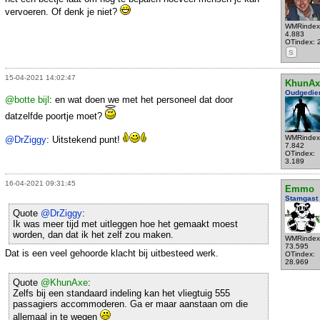
vervoeren. Of denk je niet?
WMRindex
4.883
OTindex: 
S
15-04-2021 14:02:47
KhunAx
Oudgedie
@botte bijl
: en wat doen we met het personeel dat door
datzelfde poortje moet?
WMRindex
@DrZiggy
: Uitstekend punt!
7.842
OTindex:
3.189
16-04-2021 09:31:45
Emmo
Stamgast
Quote
@DrZiggy
:
Ik was meer tijd met uitleggen hoe het gemaakt moest
worden, dan dat ik het zelf zou maken.
WMRindex
73.595
Dat is een veel gehoorde klacht bij uitbesteed werk.
OTindex:
28.969
Quote
@KhunAxe
:
Zelfs bij een standaard indeling kan het vliegtuig 555
passagiers accommoderen. Ga er maar aanstaan om die
allemaal in te wegen