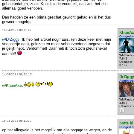
geboortedatum, zoals Kooldioxide voorstelt, dan was het dus
allemaal goed verlopen.
Dan hadden ze een prima geschat gewicht gehad en is het dus
gewoon mogelijk.
14-04-2021 08:11:47
KhunAx
Oudgedie
@DrZiggy
: Ik heb het artikel nogmaals, (en deze keer met mijn
snappertje aan), gelezen en moet schoorvoetend toegeven dat
je gelijk hebt. Verdomme!! Daar heb ik toch zo'n pleurishekel
aan hé!!
WMRindex
7.842
OTindex:
3.189
14-04-2021 08:15:15
DrZiggy
Administr
@KhunAxe
:
WMRindex
4.883
OTindex: 
S
15-04-2021 08:11:20
botte bi
Oudgedie
op het vliegveld is het mogelijk om alle bagage te wegen, en de