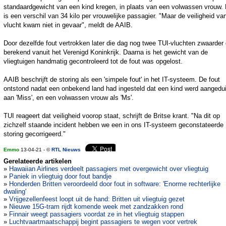
standaardgewicht van een kind kregen, in plaats van een volwassen vrouw. 
is een verschil van 34 kilo per vrouwelijke passagier. "Maar de veiligheid va
vlucht kwam niet in gevaar", meldt de AAIB.
Door dezelfde fout vertrokken later die dag nog twee TUI-vluchten zwaarder
berekend vanuit het Verenigd Koninkrijk. Daarna is het gewicht van de
vliegtuigen handmatig gecontroleerd tot de fout was opgelost.
AAIB beschrijft de storing als een 'simpele fout' in het IT-systeem. De fout
ontstond nadat een onbekend land had ingesteld dat een kind werd aangedu
aan 'Miss', en een volwassen vrouw als 'Ms'.
TUI reageert dat veiligheid voorop staat, schrijft de Britse krant. "Na dit op
zichzelf staande incident hebben we een in ons IT-systeem geconstateerde
storing gecorrigeerd."
Emmo
13-04-21 - ©
RTL Nieuws
Gerelateerde artikelen
»
Hawaiian Airlines verdeelt passagiers met overgewicht over vliegtuig
»
Paniek in vliegtuig door fout bandje
»
Honderden Britten veroordeeld door fout in software: 'Enorme rechterlijke
dwaling'
»
Vrijgezellenfeest loopt uit de hand: Britten uit vliegtuig gezet
»
Nieuwe 15G-tram rijdt komende week met zandzakken rond
»
Finnair weegt passagiers voordat ze in het vliegtuig stappen
»
Luchtvaartmaatschappij begint passagiers te wegen voor vertrek