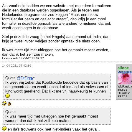
Als voorbeeld hadden we een website met meerdere formulieren
die in een database werden opgeslagen. Als je tegen een
Nederlandse programmeur zou zeggen "Maak een nieuw
formulier dat naam en geslacht vraagt", dan krijg je een mooi
formulier in dezelfde opmaak als alle andere formulieren dat ook
wordt opgeslagen in de database.
Stel je dezelfde vraag (in het Engels) aan iemand uit India, dan
krijg je twee invoer veldjes zonder opmaak die niets doen.
Ik was meer tijd met uitleggen hoe het gemaakt moest worden,
dan dat ik het zelf zou maken.
Laatste edit 14-04-2021 07:37
14-04-2021 07:42:36
allone
Oudgedie
Quote
@DrZiggy
:
Ik weet vrij zeker dat Kooldioxide bedoelde dat op basis van
de geboortedatum wordt bepaald of iemand als volwassen of
WMRindex
55.571
kind wordt gerekend. Dat lijkt me vrij nauwkeurig te kunnen
OTindex:
99.241
Quote:
Ik was meer tijd met uitleggen hoe het gemaakt moest
worden, dan dat ik het zelf zou maken.
en da's trouwens ook met niet-Indiers vaak het geval..