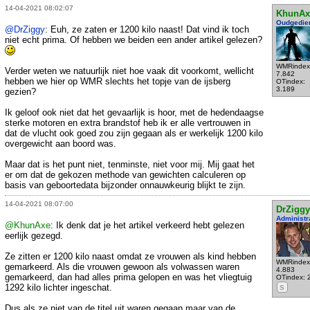
14-04-2021 08:02:07
KhunAx
Oudgedie
@DrZiggy
: Euh, ze zaten er 1200 kilo naast! Dat vind ik toch
niet echt prima. Of hebben we beiden een ander artikel gelezen?
WMRindex
Verder weten we natuurlijk niet hoe vaak dit voorkomt, wellicht
7.842
hebben we hier op WMR slechts het topje van de ijsberg
OTindex:
3.189
gezien?
Ik geloof ook niet dat het gevaarlijk is hoor, met de hedendaagse
sterke motoren en extra brandstof heb ik er alle vertrouwen in
dat de vlucht ook goed zou zijn gegaan als er werkelijk 1200 kilo
overgewicht aan boord was.
Maar dat is het punt niet, tenminste, niet voor mij. Mij gaat het
er om dat de gekozen methode van gewichten calculeren op
basis van geboortedata bijzonder onnauwkeurig blijkt te zijn.
14-04-2021 08:07:00
DrZiggy
Administr
@KhunAxe
: Ik denk dat je het artikel verkeerd hebt gelezen
eerlijk gezegd.
Ze zitten er 1200 kilo naast omdat ze vrouwen als kind hebben
WMRindex
gemarkeerd. Als die vrouwen gewoon als volwassen waren
4.883
gemarkeerd, dan had alles prima gelopen en was het vliegtuig
OTindex: 
1292 kilo lichter ingeschat.
S
Dus als ze niet van de titel uit waren gegaan maar van de