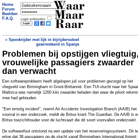
Waar
Home
Forum
Maar
Beelden
F.A.Q.
Login onthouden
Raar
«
Spookrijder met lijk in bijrijdersstoel
gearresteerd in Spanje
Problemen bij opstijgen vliegtuig
Instant karma: auto rijdt voetganger aan
op moment dat politiewagen passeert
»
vrouwelijke passagiers zwaarder
dan verwacht
Een softwareprobleem heeft afgelopen juli voor problemen gezorgd op het
vliegveld van Birmingham in Groot-Brittannië. Een TUI-vlucht naar het Spa
Mallorca was namelijk 1200 kilo zwaarder beladen dan waar de piloot rekeni
mee had gehouden.
"Een ernstig incident", noemt Air Accidents Investigation Branch (AAIB) het
voorval in een onderzoek, meldt de Britse krant The Guardian. De AAIB is 
Britse toezichthouder voor de luchtvaart die dit soort voorvallen onderzoekt.
De softwarefout ontstond na een update van het reserveringssysteem. Dit l
ertoe dat 38 passagiers op de vlucht vanaf Birmingham International Airport