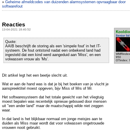
»
Geheime afmeldcodes van duizenden alarmsystemen opvraagbaar door
softwarefout
Reacties
13-04-2021 18:40:52
Kooldio
Senior lid
Quote:
AAIB beschrijft de storing als een 'simpele fout' in het IT-
systeem. De fout ontstond nadat een onbekend land had
WMRindex
ingesteld dat een kind werd aangeduid aan 'Miss', en een
950
volwassen vrouw als 'Ms'.
OTindex: 
Dit artikel legt het een beetje slecht uit.
Wat er aan de hand was is dat je bij het boeken van je vlucht je
aanspreektitel moest opgeven, bijv Miss of Mrs of Mr.
Het softwaresysteem dat het totale gewicht van het vliegtuig
moest bepalen was recentelijk opnieuw gebouwd door mensen
uit "een ander land" maar de maatschappij wilde niet zeggen
waar.
In dat land is het blijkbaar normaal om jonge meisjes aan te
duiden als Miss maar wordt dat voor volwassen ongetrouwde
vrouwen nooit gebruikt.