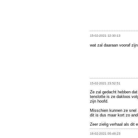
15-02-2021 12:30:13
wat zal daaraan vooraf zi
15-02-2021 23:52:51
Ze zal gedacht hebben dat 
tenslotte is ze dakloos volg
zijn hoofd.
Misschien kunnen ze snel a
dit is dus maar kort zo and
Zeer zielig verhaal als dit 
16-02-2021 00:48:23