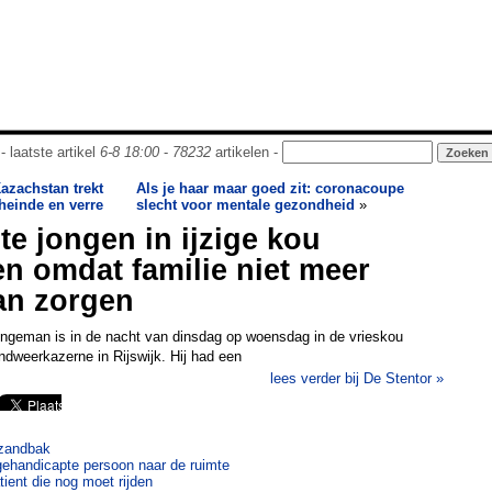
- laatste artikel
6-8 18:00
-
78232
artikelen -
Kazachstan trekt
Als je haar maar goed zit: coronacoupe
 heinde en verre
slecht voor mentale gezondheid
»
e jongen in ijzige kou
en omdat familie niet meer
an zorgen
ngeman is in de nacht van dinsdag op woensdag in de vrieskou
ndweerkazerne in Rijswijk. Hij had een
lees verder bij De Stentor »
 zandbak
gehandicapte persoon naar de ruimte
tient die nog moet rijden