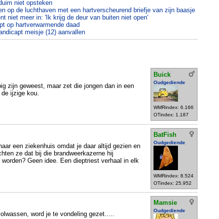
uim niet opsteken
en op de luchthaven met een hartverscheurend briefje van zijn baasje
 niet meer in: 'Ik krijg de deur van buiten niet open'
pt op hartverwarmende daad
andicapt meisje (12) aanvallen
Buick
Oudgediende
g zijn geweest, maar zet die jongen dan in een
 de ijzige kou.
WMRindex: 6.166
OTindex: 1.187
BatFish
Oudgediende
naar een ziekenhuis omdat je daar altijd gezien en
ten ze dat bij die brandweerkazerne hij
worden? Geen idee. Een dieptriest verhaal in elk
WMRindex: 8.524
OTindex: 25.952
Mamsie
Oudgediende
 volwassen, word je te vondeling gezet.....