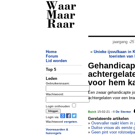
Waar
Maar
Raar
jaargang
-25
Home
«
Unieke ijsvulkaan in 
Forum
toeristen van
Lid worden
Gehandicapt
Top 5
achtergelat
Leden
voor hem k
Gebruikersnaam:
Een zwaar gehandicapte jo
Wachtwoord:
achtergelaten voor een bra
Login onthouden
Buick
15-02-21 - ©
De Stentor
Login via:
Gerelateerde artikelen
Wachtwoord
vergeten
.
»
Overvaller raakt klem in
»
Duitse vrouw als eerste 
Voorwaarden &
»
Geen pint voor rolstoelpa
huisregels