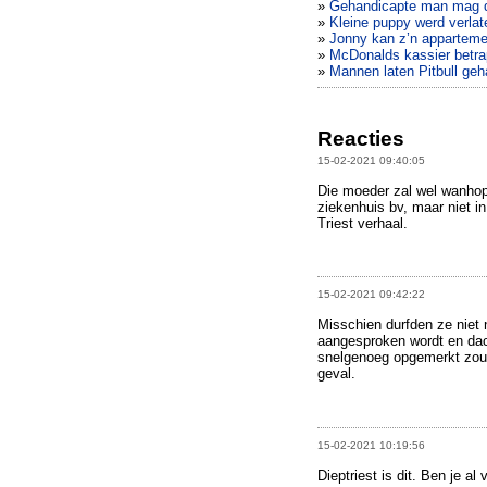
»
Gehandicapte man mag d
»
Kleine puppy werd verlat
»
Jonny kan z’n appartement
»
McDonalds kassier betra
»
Mannen laten Pitbull geh
Reacties
15-02-2021 09:40:05
Die moeder zal wel wanhopi
ziekenhuis bv, maar niet in
Triest verhaal.
15-02-2021 09:42:22
Misschien durfden ze niet 
aangesproken wordt en dach
snelgenoeg opgemerkt zou 
geval.
15-02-2021 10:19:56
Dieptriest is dit. Ben je al