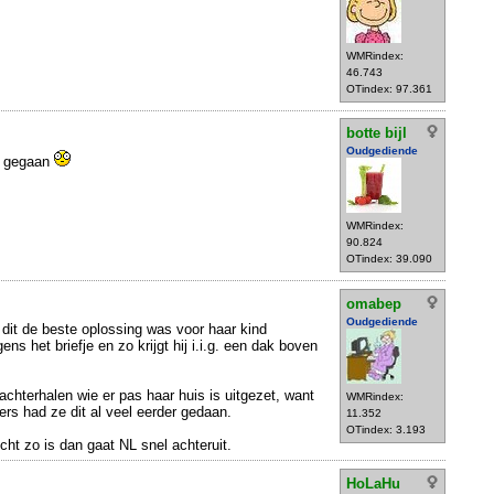
WMRindex:
46.743
OTindex: 97.361
botte bijl
Oudgediende
jn gegaan
WMRindex:
90.824
OTindex: 39.090
omabep
Oudgediende
dit de beste oplossing was voor haar kind
ens het briefje en zo krijgt hij i.i.g. een dak boven
chterhalen wie er pas haar huis is uitgezet, want
WMRindex:
ers had ze dit al veel eerder gedaan.
11.352
OTindex: 3.193
echt zo is dan gaat NL snel achteruit.
HoLaHu