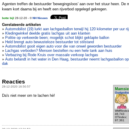
Agenten treffen de bestuurder 'bewegingsloos' aan over het stuur heen. De
kwam kort daarna bij en heeft een rijverbod opgelegd gekregen.
botte bijl
28-12-20 - ©
NH Nieuws
Gerelateerde artikelen
»
Automobilist (19) lurkt aan lachgasballon terwijl hij 120 kilometer per uur rij
»
Kledingwinkel deelde gratis lachgas uit aan klanten
»
Politie op verkeerde been; mogelijk schot blijkt geklapte ballon
»
Held brengt auto bewusteloze bestuurder tot stilstand
»
Automobilist gooit eigen auto voor die van onwel geworden bestuurder
»
Lachgas verboden? Mensen bestellen nu een hele tank aan huis
»
Verbazing bij Rode Kruis over massale verkoop lachgas
»
Auto belandt in het water in Den Haag, bestuurder neemt lachgasballon op
dak
Reacties
28-12-2020 16:50:57
Mamsie
Oudgedie
Da's niet meer om te lachen hè!
WMRindex
46.743
OTindex:
97.361