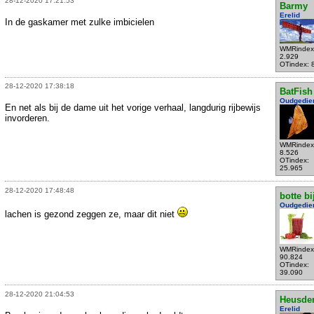
28-12-2020 17:21:53
Barmy
Erelid
In de gaskamer met zulke imbicielen
WMRindex
2.929
OTindex: 
28-12-2020 17:38:18
BatFish
Oudgedie
En net als bij de dame uit het vorige verhaal, langdurig rijbewijs
invorderen.
WMRindex
8.526
OTindex:
25.965
28-12-2020 17:48:48
botte bi
Oudgedie
lachen is gezond zeggen ze, maar dit niet
WMRindex
90.824
OTindex:
39.090
28-12-2020 21:04:53
Heusde
Erelid