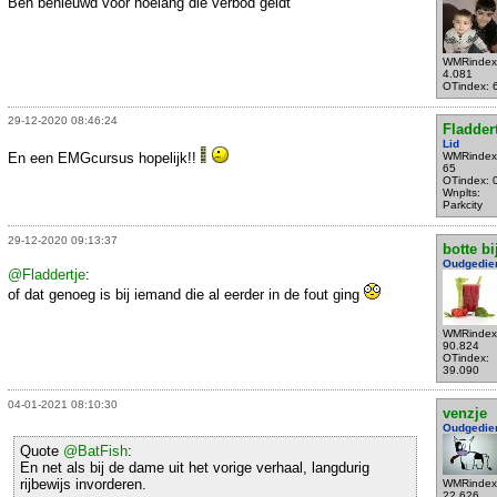
Ben benieuwd voor hoelang die verbod geldt
WMRindex
4.081
OTindex: 
29-12-2020 08:46:24
Fladder
Lid
En een EMGcursus hopelijk!!
WMRindex
65
OTindex: 
Wnplts:
Parkcity
29-12-2020 09:13:37
botte bi
Oudgedie
@Fladdertje
:
of dat genoeg is bij iemand die al eerder in de fout ging
WMRindex
90.824
OTindex:
39.090
04-01-2021 08:10:30
venzje
Oudgedie
Quote
@BatFish
:
En net als bij de dame uit het vorige verhaal, langdurig
rijbewijs invorderen.
WMRindex
22.626