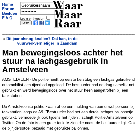
Waar
Home
Forum
Maar
Beelden
F.A.Q.
Login onthouden
Raar
«
Dit jaar alsnog knallen? Dat kan, in de
vuurwerkvernietiger in Zaandam
Man bewegingsloos achter het
Dronken vrouw gebruikt Kerstmis als
excuus bij politiecontrole in Willebroek:
stuur na lachgasgebruik in
“Dan mag je toch drinken?”
»
Amstelveen
AMSTELVEEN - De politie heeft op eerste kerstdag een lachgas gebruikend
automobilist een rijverbod opgelegd. De bestuurder had de drug namelijk net
gebruikt en werd bewegingsloos over het stuur heen aangetroffen bij een
tankstation.
De Amstelveense politie kwam af op een melding van een onwel persoon bij
tankstation langs de A9. "Bestuurder had net een derde lachgas ballonnetje
gebruikt, vermoedelijk ook tijdens het rijden", schrijft Politie Amstelveen op
Twitter. Op de foto is een grote tank te zien die naast de bestuurder ligt. Ook
de bijrijdersstoel bezaaid met gebruikte ballonnen.