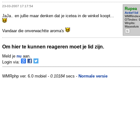
23-03-2007 17:17:54
Rupea
Actief lid
JaJa.. en jullie maar denken dat je icetea in de winkel koopt...
WMRindex
OTindex: 
Wnplts:
Maassluis
Vandaar die onverwachtte aroma's
S
Om hier te kunnen reageren moet je lid zijn.
Meld je
nu
aan.
Login via:
WMRphp ver. 6.0 mobiel -
0.10184
secs -
Normale versie