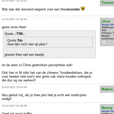
22-03-2007 21:35:51
Thommi
Wat raar dat niemand wegrent voor een thee
monster
22-03-2007 21:38:33
chica
Senior lid
goeie actie thee!
WMRindex
409
OTindex: 
Quote
.:T!M:.
:
Wnplts:
amsterda
Quote
Sto
:
S
thee lijkt toch niet op plas?
groene thee wel een beetje
en de alom in China gedronken jasmijnthee ook!
Ook hier in Nl stikt het van de chinese "kruidendokters, die je
voor heeeel veel euri's een grote zak vieze kruiden verkopen,
die dus eg nie werken!!
22-03-2007 23:04:30
Madice
Nou geloof mij, als je thee pist heb je echt wel medicijnen
nodig!!
23-03-2007 00:36:38
Neorey
Senior lid
Geef mij maar koffie.
WMRindex