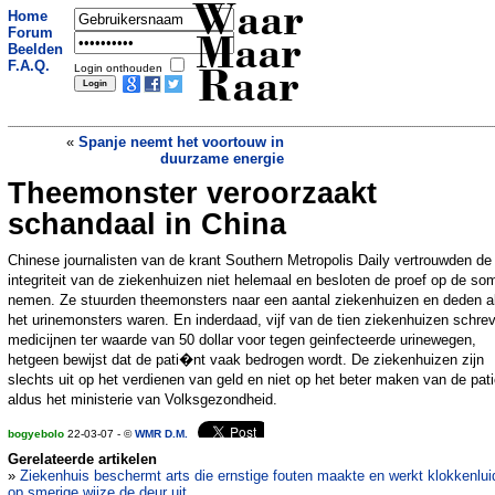
Waar
Home
Forum
Maar
Beelden
F.A.Q.
Login onthouden
Raar
«
Spanje neemt het voortouw in
duurzame energie
Theemonster veroorzaakt
Wetenschappers ontwikkelen pil tegen
koeienwind
»
schandaal in China
Chinese journalisten van de krant Southern Metropolis Daily vertrouwden de
integriteit van de ziekenhuizen niet helemaal en besloten de proef op de so
nemen. Ze stuurden theemonsters naar een aantal ziekenhuizen en deden a
het urinemonsters waren. En inderdaad, vijf van de tien ziekenhuizen schre
medicijnen ter waarde van 50 dollar voor tegen geinfecteerde urinewegen,
hetgeen bewijst dat de pati�nt vaak bedrogen wordt. De ziekenhuizen zijn
slechts uit op het verdienen van geld en niet op het beter maken van de pati
aldus het ministerie van Volksgezondheid.
bogyebolo
22-03-07 - ©
WMR D.M.
Gerelateerde artikelen
»
Ziekenhuis beschermt arts die ernstige fouten maakte en werkt klokkenlui
op smerige wijze de deur uit