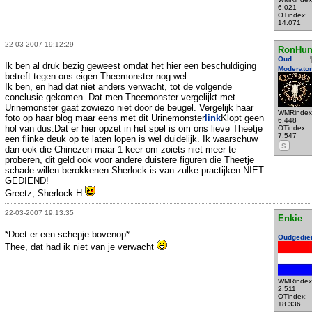
6.021
OTindex:
14.071
22-03-2007 19:12:29
RonHun
Oud
Ik ben al druk bezig geweest omdat het hier een beschuldiging
Moderator
betreft tegen ons eigen Theemonster nog wel.
Ik ben, en had dat niet anders verwacht, tot de volgende
conclusie gekomen. Dat men Theemonster vergelijkt met
Urinemonster gaat zowiezo niet door de beugel. Vergelijk haar
WMRindex
foto op haar blog maar eens met dit Urinemonster
link
Klopt geen
6.448
hol van dus.Dat er hier opzet in het spel is om ons lieve Theetje
OTindex:
7.547
een flinke deuk op te laten lopen is wel duidelijk. Ik waarschuw
S
dan ook die Chinezen maar 1 keer om zoiets niet meer te
proberen, dit geld ook voor andere duistere figuren die Theetje
schade willen berokkenen.Sherlock is van zulke practijken NIET
GEDIEND!
Greetz, Sherlock H.
22-03-2007 19:13:35
Enkie
*Doet er een schepje bovenop*
Oudgedie
Thee, dat had ik niet van je verwacht
WMRindex
2.511
OTindex:
18.336