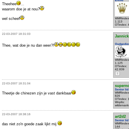
Erelid
Theehee
...
waarom doe je at nou?
wel scheef
WMRindex
1.113
OTindex: 
22-03-2007 18:31:03
Jannick
Oudgedie
Thee, wat doe je nu dan weer?!
WMRindex
1.125
OTindex:
42.839
T
22-03-2007 18:31:04
supern
Senior lid
Theetje de chinezen zijn je vast dankbaar
WMRindex
826
OTindex: 
Wnplts:
wildervank
22-03-2007 18:38:16
art2d2
Senior lid
das niet zo'n goede zaak lijkt mij
WMRindex
144