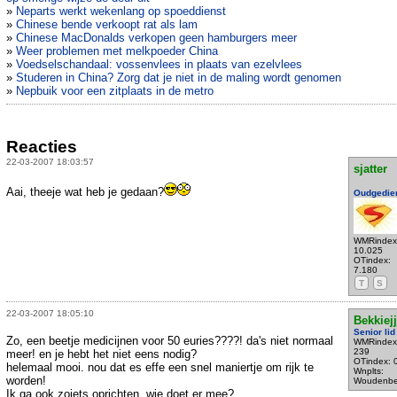
»
Neparts werkt wekenlang op spoeddienst
»
Chinese bende verkoopt rat als lam
»
Chinese MacDonalds verkopen geen hamburgers meer
»
Weer problemen met melkpoeder China
»
Voedselschandaal: vossenvlees in plaats van ezelvlees
»
Studeren in China? Zorg dat je niet in de maling wordt genomen
»
Nepbuik voor een zitplaats in de metro
Reacties
22-03-2007 18:03:57
sjatter
Aai, theeje wat heb je gedaan?
Oudgedie
WMRindex
10.025
OTindex:
7.180
T
S
22-03-2007 18:05:10
Bekkiejj
Senior lid
Zo, een beetje medicijnen voor 50 euries????! da's niet normaal
WMRindex
239
meer! en je hebt het niet eens nodig?
OTindex: 
helemaal mooi. nou dat es effe een snel maniertje om rijk te
Wnplts:
worden!
Woudenbe
Ik ga ook zoiets oprichten, wie doet er mee?