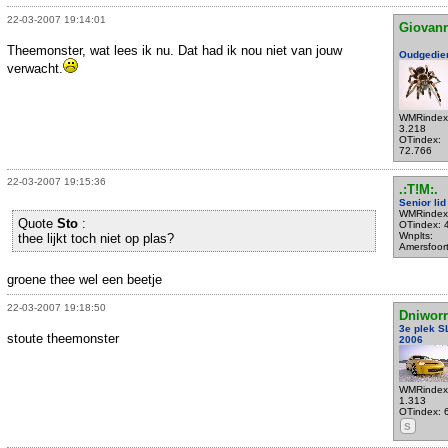
22-03-2007 19:14:01
Giovann
Theemonster, wat lees ik nu. Dat had ik nou niet van jouw
Oudgedie
verwacht.
WMRindex
3.218
OTindex:
72.766
22-03-2007 19:15:36
.:T!M:.
Senior lid
WMRindex
Quote
Sto
:
OTindex: 
Wnplts:
thee lijkt toch niet op plas?
Amersfoor
groene thee wel een beetje
22-03-2007 19:18:50
Dniwor
3e plek S
stoute theemonster
2006
WMRindex
1.313
OTindex: 
S