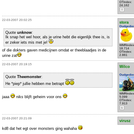
OTindex:
24.162
T
22-03-2007 20:02:25
stora
Oudgedie
Quote
unknow
:
Ik snap het wel hoor, als je urine hebt die eigenlijk thee is, is
er zeker iets mis met je!
WMRindex
18.714
of die dokters gaven medicijnen omdat er theeblaadjes in de
OTindex:
urine zat
2.861
22-03-2007 20:19:15
Wilco
Oudgedie
Quote
Theemonster
:
He *piep* jullie hebben me betrapt
WMRindex
jaaa
niks blijft geheim voor ons
5.099
OTindex:
7.913
S
22-03-2007 20:21:09
virusz
kd8 dat het egt over monsters ging wahaha