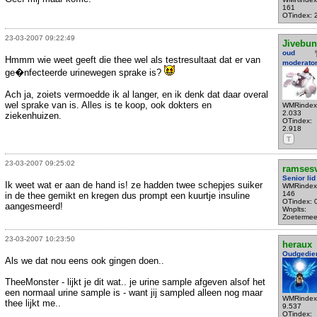
161
OTindex: 
23-03-2007 09:22:49
Jivebu
oud
Hmmm wie weet geeft die thee wel als testresultaat dat er van
moderato
ge�nfecteerde urinewegen sprake is?
Ach ja, zoiets vermoedde ik al langer, en ik denk dat daar overal
wel sprake van is. Alles is te koop, ook dokters en
WMRindex
2.033
ziekenhuizen.
OTindex:
2.918
T
23-03-2007 09:25:02
ramses
Senior lid
Ik weet wat er aan de hand is! ze hadden twee schepjes suiker
WMRindex
146
in de thee gemikt en kregen dus prompt een kuurtje insuline
OTindex: 
aangesmeerd!
Wnplts:
Zoetermee
23-03-2007 10:23:50
heraux
Oudgedie
Als we dat nou eens ook gingen doen..
TheeMonster - lijkt je dit wat.. je urine sample afgeven alsof het
een normaal urine sample is - want jij sampled alleen nog maar
WMRindex
thee lijkt me..
9.537
OTindex: