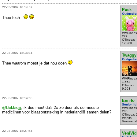
22-03-2007 18:14:07
Puck
Oudgedie
Thee toch..
WMRindex
277
OTindex:
12.280
22-03-2007 18:14:34
Twaggy
Oudgedie
Thee waarom moest je dat nou doen
WMRindex
1.552
OTindex:
9.593
22-03-2007 18:14:58
Enn-lo
Senior lid
@Bekkiejjj
, ik doe mee! da's 2x zo duur als de meeste
WMRindex
285
medicijnen voor blaasontsteking in nederland!!! samen delen?
OTindex: 
Wnplts:
Vrouwena
22-03-2007 18:27:44
VeniVid