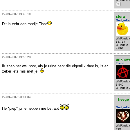
S
22-03-2007 19:46:19
stora
Oudgedie
Dit is echt een rondje Thee
WMRindex
18.714
OTindex:
2.861
22-03-2007 19:55:23
unknow
Erelid
Ik snap het wel hoor, als je urine hebt die eigenlijk thee is, is er
zeker iets mis met je!
WMRindex
1.542
OTindex: 
22-03-2007 20:01:04
Theetje
Oudgedie
He *piep* jullie hebben me betrapt
WMRindex
460