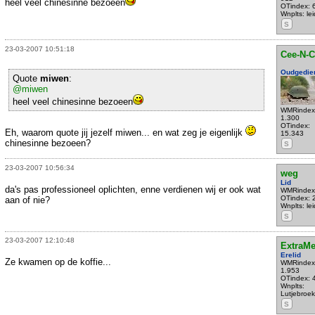
heel veel chinesinne bezoeen
OTindex: 
Wnplts: le
S
23-03-2007 10:51:18
Cee-N-C
Oudgedie
Quote
miwen
:
@miwen
heel veel chinesinne bezoeen
WMRindex
1.300
OTindex:
Eh, waarom quote jij jezelf miwen... en wat zeg je eigenlijk
15.343
chinesinne bezoeen?
S
23-03-2007 10:56:34
weg
Lid
da's pas professioneel oplichten, enne verdienen wij er ook wat
WMRindex
OTindex: 
aan of nie?
Wnplts: le
S
23-03-2007 12:10:48
ExtraM
Erelid
Ze kwamen op de koffie...
WMRindex
1.953
OTindex: 
Wnplts:
Lutjebroek
S