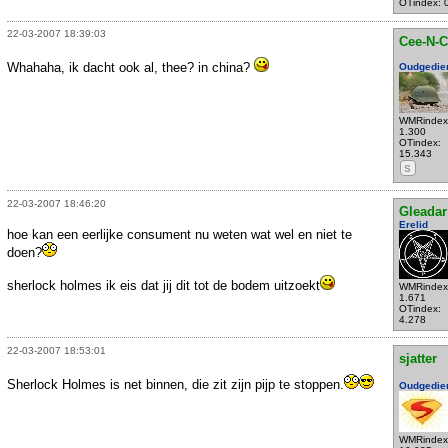
OTindex: 
22-03-2007 18:39:03
Cee-N-C
Whahaha, ik dacht ook al, thee? in china?
Oudgedie
WMRindex
1.300
OTindex:
15.343
S
22-03-2007 18:46:20
Gleadar
Erelid
hoe kan een eerlijke consument nu weten wat wel en niet te
doen?
sherlock holmes ik eis dat jij dit tot de bodem uitzoekt
WMRindex
1.671
OTindex:
4.278
22-03-2007 18:53:01
sjatter
Sherlock Holmes is net binnen, die zit zijn pijp te stoppen.
Oudgedie
WMRindex