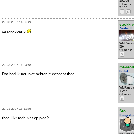
10.025
OTindex:
7.180
T
S
22-03-2007 18:56:22
strekki
Senior lid
veschrikkelijk
WMRindex
594
OTindex: 
S
22-03-2007 19:04:55
mr-mou
Erelid
Dat had ik nou niet achter je gezocht thee!
WMRindex
1.265
OTindex: 
S
22-03-2007 19:12:08
Sto
Oudgedie
thee lijkt toch niet op plas?
WMRindex