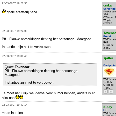
22-03-2007 19:20:53
ciska
Senior lid
goeie afzetterij haha
WMRindex
316
OTindex: 
Wnplts:
emmen
22-03-2007 19:24:09
Tovenaa
Erelid
Pff.. Flauwe opmerkingen richting het personage. Maargoed..
WMRindex
370
OTindex:
Instanties zijn niet te vertrouwen.
3.459
22-03-2007 19:30:43
sjatter
Oudgedie
Quote
Tovenaar
:
Pff.. Flauwe opmerkingen richting het personage.
Maargoed..
WMRindex
Instanties zijn niet te vertrouwen.
10.025
OTindex:
7.180
T
S
Je moet natuurlijk wel gevoel voor humor hebben, anders is er
niks aan.
22-03-2007 19:43:14
d-day
Lid
made in china
WMRindex
OTindex: 