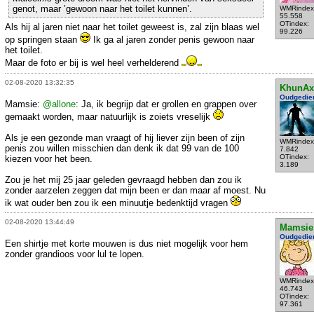
genot, maar ’gewoon naar het toilet kunnen’.
WMRindex
55.558
OTindex:
Als hij al jaren niet naar het toilet geweest is, zal zijn blaas wel
99.226
op springen staan
Ik ga al jaren zonder penis gewoon naar
het toilet.
Maar de foto er bij is wel heel verhelderend
02-08-2020 13:32:35
KhunAx
Oudgedie
Mamsie:
@allone
: Ja, ik begrijp dat er grollen en grappen over
gemaakt worden, maar natuurlijk is zoiets vreselijk
Als je een gezonde man vraagt of hij liever zijn been of zijn
WMRindex
penis zou willen misschien dan denk ik dat 99 van de 100
7.842
OTindex:
kiezen voor het been.
3.189
Zou je het mij 25 jaar geleden gevraagd hebben dan zou ik
zonder aarzelen zeggen dat mijn been er dan maar af moest. Nu
ik wat ouder ben zou ik een minuutje bedenktijd vragen
02-08-2020 13:44:49
Mamsie
Oudgedie
Een shirtje met korte mouwen is dus niet mogelijk voor hem
zonder grandioos voor lul te lopen.
WMRindex
46.743
OTindex:
97.361