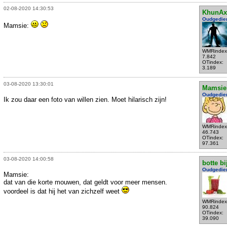
02-08-2020 14:30:53
KhunAx
Oudgedie
Mamsie:
WMRindex
7.842
OTindex:
3.189
03-08-2020 13:30:01
Mamsie
Oudgedie
Ik zou daar een foto van willen zien. Moet hilarisch zijn!
WMRindex
46.743
OTindex:
97.361
03-08-2020 14:00:58
botte bi
Oudgedie
Mamsie:
dat van die korte mouwen, dat geldt voor meer mensen.
voordeel is dat hij het van zichzelf weet
WMRindex
90.824
OTindex:
39.090