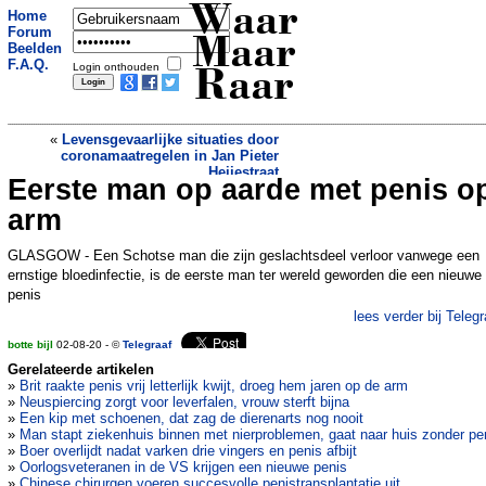
Waar
Home
Forum
Maar
Beelden
F.A.Q.
Login onthouden
Raar
«
Levensgevaarlijke situaties door
coronamaatregelen in Jan Pieter
Heijestraat
Eerste man op aarde met penis o
Chris geeft de Waalbrug cadeau en heeft
plots een bedrijf in 3D-printen
»
arm
GLASGOW - Een Schotse man die zijn geslachtsdeel verloor vanwege een
ernstige bloedinfectie, is de eerste man ter wereld geworden die een nieuwe
penis
lees verder bij Telegr
botte bijl
02-08-20 - ©
Telegraaf
Gerelateerde artikelen
»
Brit raakte penis vrij letterlijk kwijt, droeg hem jaren op de arm
»
Neuspiercing zorgt voor leverfalen, vrouw sterft bijna
»
Een kip met schoenen, dat zag de dierenarts nog nooit
»
Man stapt ziekenhuis binnen met nierproblemen, gaat naar huis zonder pe
»
Boer overlijdt nadat varken drie vingers en penis afbijt
»
Oorlogsveteranen in de VS krijgen een nieuwe penis
»
Chinese chirurgen voeren succesvolle penistransplantatie uit