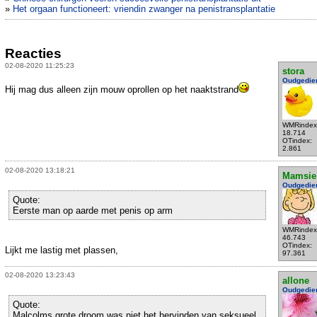
»
Het orgaan functioneert: vriendin zwanger na penistransplantatie
Reacties
02-08-2020 11:25:23
stora
Oudgedie
Hij mag dus alleen zijn mouw oprollen op het naaktstrand
WMRindex
18.714
OTindex:
2.861
02-08-2020 13:18:21
Mamsie
Oudgedie
Quote:
Eerste man op aarde met penis op arm
WMRindex
46.743
OTindex:
Lijkt me lastig met plassen,
97.361
02-08-2020 13:23:43
allone
Oudgedie
Quote:
Malcolms grote droom was niet het hervinden van seksueel