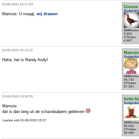
03-08-2020 14:17:43
Grouse
Oudgedie
Mamsie: U vraagt,
wij draaien
WMRindex
5.802
OTindex:
4.897
03-08-2020 15:13:22
Mamsie
Oudgedie
Haha, het is Randy Andy!
WMRindex
46.743
OTindex:
97.361
03-08-2020 15:36:55
botte bi
Oudgedie
Mamsie:
dat is dan lang uit de schandaalpers gebleven
Laatste edit 03-08-2020 15:37
WMRindex
90.824
OTindex:
39.090