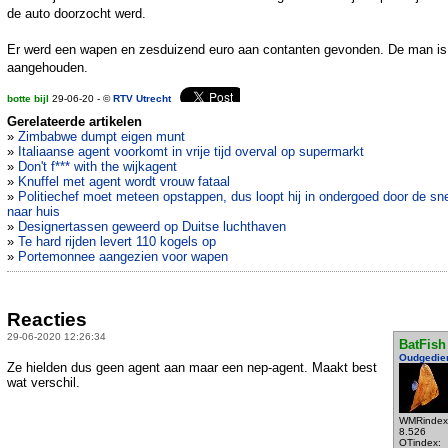
de auto doorzocht werd.
Er werd een wapen en zesduizend euro aan contanten gevonden. De man is
aangehouden.
botte bijl
29-06-20 - ©
RTV Utrecht
Gerelateerde artikelen
»
Zimbabwe dumpt eigen munt
»
Italiaanse agent voorkomt in vrije tijd overval op supermarkt
»
Don't f*** with the wijkagent
»
Knuffel met agent wordt vrouw fataal
»
Politiechef moet meteen opstappen, dus loopt hij in ondergoed door de s
naar huis
»
Designertassen geweerd op Duitse luchthaven
»
Te hard rijden levert 110 kogels op
»
Portemonnee aangezien voor wapen
Reacties
29-06-2020 12:26:34
BatFish
Oudgedie
Ze hielden dus geen agent aan maar een nep-agent. Maakt best
wat verschil.
WMRindex
8.526
OTindex: