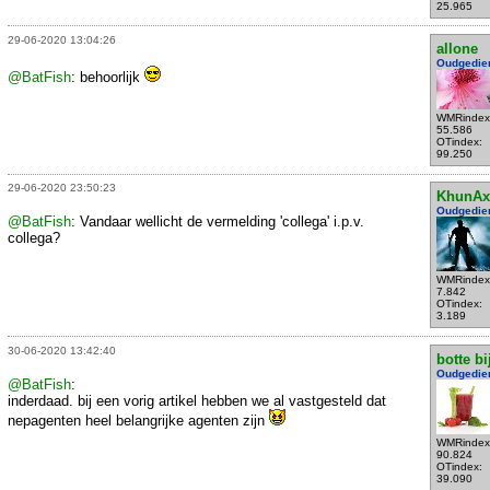
25.965
29-06-2020 13:04:26
allone
Oudgedie
@BatFish
: behoorlijk
WMRindex
55.586
OTindex:
99.250
29-06-2020 23:50:23
KhunAx
Oudgedie
@BatFish
: Vandaar wellicht de vermelding 'collega' i.p.v.
collega?
WMRindex
7.842
OTindex:
3.189
30-06-2020 13:42:40
botte bi
Oudgedie
@BatFish
:
inderdaad. bij een vorig artikel hebben we al vastgesteld dat
nepagenten heel belangrijke agenten zijn
WMRindex
90.824
OTindex:
39.090