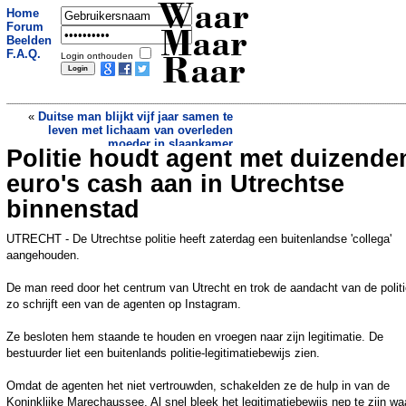
Waar
Home
Forum
Maar
Beelden
F.A.Q.
Login onthouden
Raar
«
Duitse man blijkt vijf jaar samen te
leven met lichaam van overleden
moeder in slaapkamer
Politie houdt agent met duizende
Bizarre beelden: vrachtwagen trekt dak
van tankstation omver
»
euro's cash aan in Utrechtse
binnenstad
UTRECHT - De Utrechtse politie heeft zaterdag een buitenlandse 'collega'
aangehouden.
De man reed door het centrum van Utrecht en trok de aandacht van de politi
zo schrijft een van de agenten op Instagram.
Ze besloten hem staande te houden en vroegen naar zijn legitimatie. De
bestuurder liet een buitenlands politie-legitimatiebewijs zien.
Omdat de agenten het niet vertrouwden, schakelden ze de hulp in van de
Koninklijke Marechaussee. Al snel bleek het legitimatiebewijs nep te zijn wa