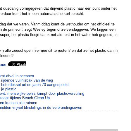
t dusdanig vormgegeven dat drijvend plastic naar één punt onder het
ierdoor komt het in een automatische korf terecht.
 dag dat we varen. Vanmiddag komt de wethouder om het officieel te
en de primeur", zegt Wesley tegen onze verslaggever. We krijgen een
super, het plastic flesje dat ik net als test in het water heb gegooid, is
m alle zeeschepen hiermee uit te rusten? en dat ze het plastic dan in
 lossen?
mond
rpt afval in oceanen
lt rijdende vuilnisbak van de weg
: boterdeksel uit de jaren 70 aangespoeld
je plastic
: menselijke penis krimpt door plasticvervuiling
eraapt tijdens Beach Clean Up
n kunnen olie ruimen
ndden vrijwel blindelings in de verbrandingsoven