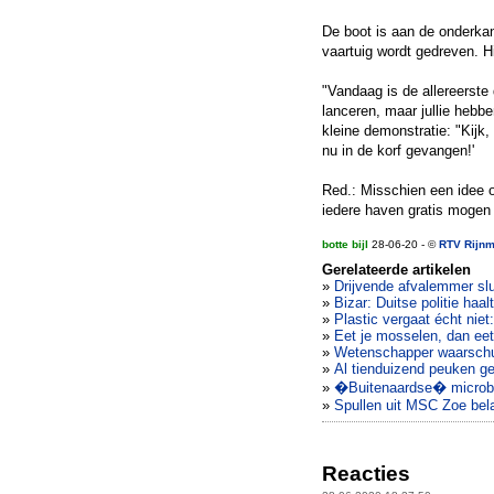
De boot is aan de onderkan
vaartuig wordt gedreven. H
"Vandaag is de allereerste
lanceren, maar jullie hebb
kleine demonstratie: "Kijk, 
nu in de korf gevangen!'
Red.: Misschien een idee o
iedere haven gratis mogen
botte bijl
28-06-20 - ©
RTV Rijn
Gerelateerde artikelen
»
Drijvende afvalemmer slu
»
Bizar: Duitse politie haa
»
Plastic vergaat écht niet
»
Eet je mosselen, dan eet 
»
Wetenschapper waarschuwt
»
Al tienduizend peuken g
»
�Buitenaardse� microbe
»
Spullen uit MSC Zoe bela
Reacties