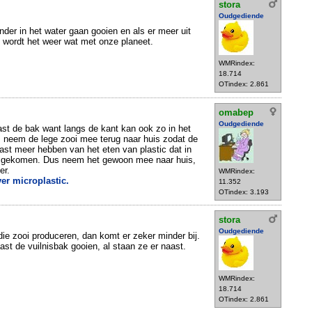
stora
Oudgediende
er in het water gaan gooien en als er meer uit
n wordt het weer wat met onze planeet.
WMRindex:
18.714
OTindex: 2.861
omabep
Oudgediende
st de bak want langs de kant kan ook zo in het
, neem de lege zooi mee terug naar huis zodat de
ast meer hebben van het eten van plastic dat in
ht gekomen. Dus neem het gewoon mee naar huis,
er.
WMRindex:
ver microplastic.
11.352
OTindex: 3.193
stora
Oudgediende
die zooi produceren, dan komt er zeker minder bij.
ast de vuilnisbak gooien, al staan ze er naast.
WMRindex:
18.714
OTindex: 2.861