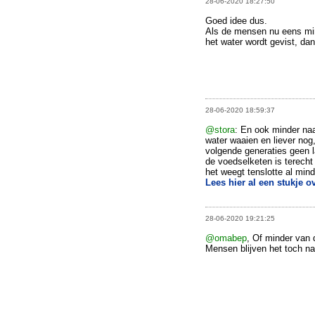
28-06-2020 18:27:50
Goed idee dus.
Als de mensen nu eens mind
het water wordt gevist, da
28-06-2020 18:59:37
@stora
: En ook minder naa
water waaien en liever nog
volgende generaties geen l
de voedselketen is terec
het weegt tenslotte al mind
Lees hier al een stukje o
28-06-2020 19:21:25
@omabep
, Of minder van 
Mensen blijven het toch na