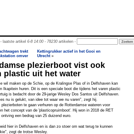
- laatste artikel
6-8 14:00
-
78230
artikelen -
achtwagen trekt
Kettingrukker actief in het Gooi en
nkstation omver
Utrecht
»
damse plezierboot vist ook
plastic uit het water
je wil maken op de Schie, op de Kralingse Plas of in Delfshaven kan
 Ikapitein huren. Dit is een speciale boot die tijdens het varen plastic
aartuig is bedacht door de 29-jarige Wesley Dos Santos uit Delfshaven.
les nu is gelukt, van idee tot waar we nu varen", zegt hij.
 plezierboten te gaan verhuren op de Rotterdamse wateren voor
en het concept van de 'plasticopruimboot'. Hij won in 2018 de RET
ontving een bedrag van 25 duizend euro.
eid hier in Delfshaven en is dan zo stoer om wat terug te kunnen
kkie", zegt de trotse Wesley.