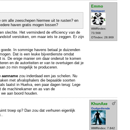
Emmo
Stamgast
 om alle zeeschepen hiermee uit te rusten? en
n iedere haven gratis mogen lossen?
WMRindex:
Een slechte. Het verminderd de efficiency van de
73.568
ndstof verstoken, om maar iets te zeggen. Er zijn
OTindex: 28.969
n goede. In sommige havens betaal je duizenden
e mogen. Dat is een leuke bijverdienste omdat
cht is. De enige manier om daar onderuit te komen
teren en de autoriteiten er van te overtuigen dat je
aan zo min mogelijk te produceren.
te aanname
zou inderdaad een jas schelen. Nu
aken met afvalophalers die bepaalde soorten
ls laatst in Huelva, een paar dagen terug: Lege
uit de machinekamer en as van de
 we aan boord houden.
KhunAxe
Oudgediende
uimt troep op? Dan zou dat verhuren eigenlijk
k..
WMRindex: 7.842