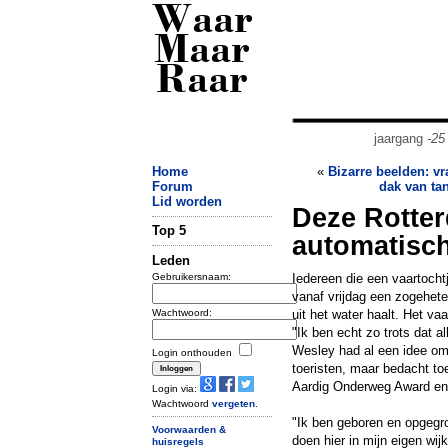
Waar
Maar
Raar
jaargang
-25
Home
«
Bizarre beelden: vr
Forum
dak van ta
Lid worden
Deze Rotter
Top 5
automatisch 
Leden
Gebruikersnaam:
Iedereen die een vaartocht
vanaf vrijdag een zogeheten
Wachtwoord:
uit het water haalt. Het v
"Ik ben echt zo trots dat al
Wesley had al een idee om
Login onthouden
toeristen, maar bedacht to
Aardig Onderweg Award en 
Login via:
Wachtwoord
vergeten
.
"Ik ben geboren en opgegro
Voorwaarden &
doen hier in mijn eigen wij
huisregels