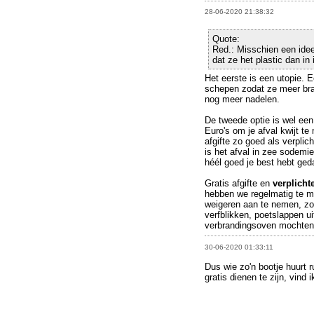
28-06-2020 21:38:32
Quote:
Red.: Misschien een idee
dat ze het plastic dan i
Het eerste is een utopie. 
schepen zodat ze meer bra
nog meer nadelen.
De tweede optie is wel ee
Euro's om je afval kwijt t
afgifte zo goed als verpli
is het afval in zee sodemie
héél goed je best hebt ged
Gratis afgifte en
verplich
hebben we regelmatig te m
weigeren aan te nemen, zoa
verfblikken, poetslappen 
verbrandingsoven mochten
30-06-2020 01:33:11
Dus wie zo'n bootje huurt r
gratis dienen te zijn, vind i