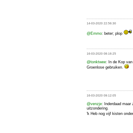
14-03-2020 22:56:30
@Emmo
: beter; plop
16-03-2020 08:16:25
@tonktwee
: In de Kop van
Groenlose gebruiken.
16-03-2020 09:12:05
@venzje
: Inderdaad maar 
uitzondering.
'k Heb nog vijf kisten onde