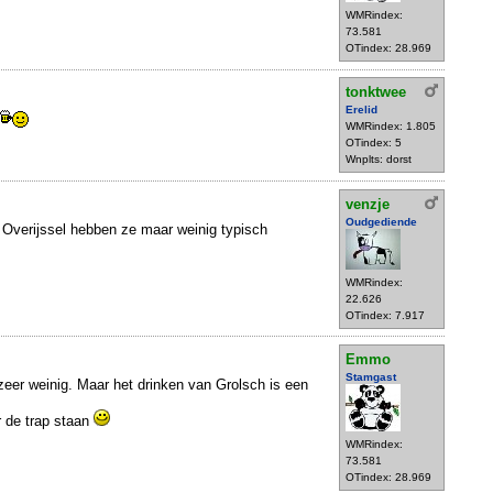
WMRindex:
73.581
OTindex: 28.969
tonktwee
Erelid
WMRindex: 1.805
OTindex: 5
Wnplts: dorst
venzje
Oudgediende
 Overijssel hebben ze maar weinig typisch
WMRindex:
22.626
OTindex: 7.917
Emmo
Stamgast
zeer weinig. Maar het drinken van Grolsch is een
r de trap staan
WMRindex:
73.581
OTindex: 28.969