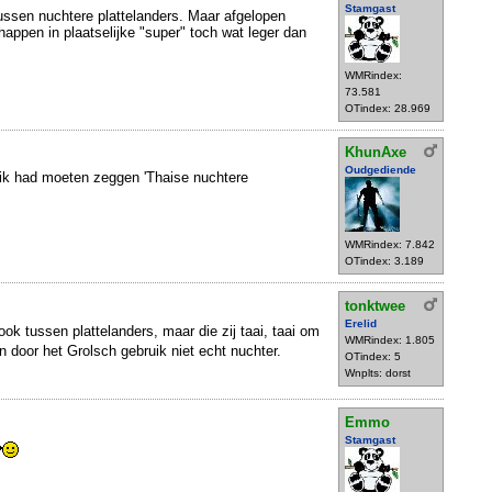
Stamgast
ussen nuchtere plattelanders. Maar afgelopen
appen in plaatselijke "super" toch wat leger dan
WMRindex:
73.581
OTindex: 28.969
KhunAxe
Oudgediende
, ik had moeten zeggen 'Thaise nuchtere
WMRindex: 7.842
OTindex: 3.189
tonktwee
Erelid
k tussen plattelanders, maar die zij taai, taai om
WMRindex: 1.805
n door het Grolsch gebruik niet echt nuchter.
OTindex: 5
Wnplts: dorst
Emmo
Stamgast