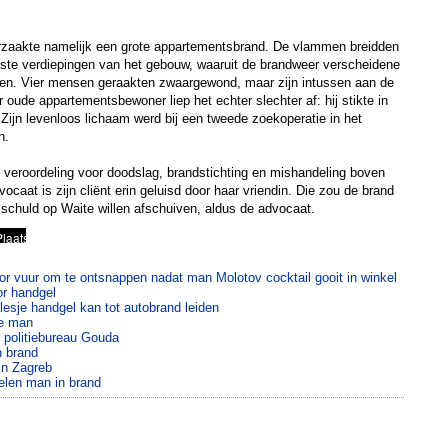
orzaakte namelijk een grote appartementsbrand. De vlammen breidden
nste verdiepingen van het gebouw, waaruit de brandweer verscheidene
en. Vier mensen geraakten zwaargewond, maar zijn intussen aan de
 oude appartementsbewoner liep het echter slechter af: hij stikte in
 Zijn levenloos lichaam werd bij een tweede zoekoperatie in het
n.
 veroordeling voor doodslag, brandstichting en mishandeling boven
ocaat is zijn cliënt erin geluisd door haar vriendin. Die zou de brand
 schuld op Waite willen afschuiven, aldus de advocaat.
r vuur om te ontsnappen nadat man Molotov cocktail gooit in winkel
r handgel
esje handgel kan tot autobrand leiden
de man
 politiebureau Gouda
n brand
in Zagreb
elen man in brand