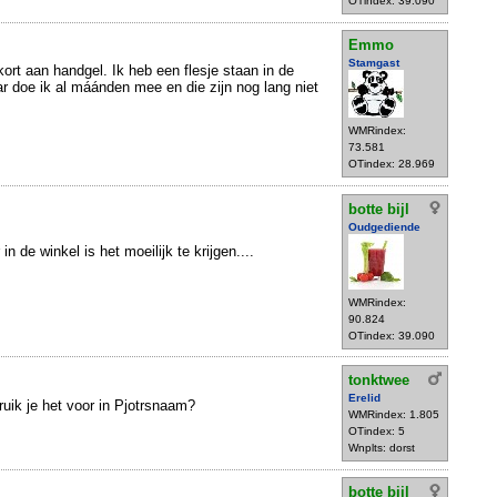
OTindex: 39.090
Emmo
Stamgast
kort aan handgel. Ik heb een flesje staan in de
r doe ik al máánden mee en die zijn nog lang niet
WMRindex:
73.581
OTindex: 28.969
botte bijl
Oudgediende
n de winkel is het moeilijk te krijgen....
WMRindex:
90.824
OTindex: 39.090
tonktwee
Erelid
uik je het voor in Pjotrsnaam?
WMRindex: 1.805
OTindex: 5
Wnplts: dorst
botte bijl