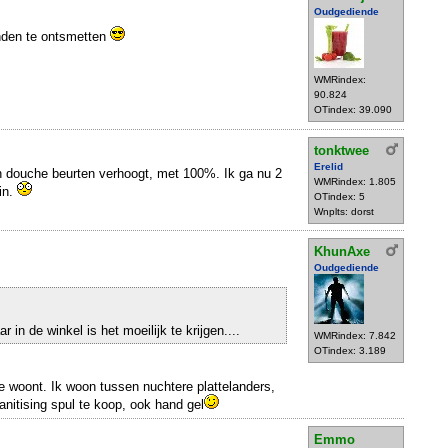
Oudgediende
nden te ontsmetten
WMRindex:
90.824
OTindex: 39.090
tonktwee
Erelid
jn douche beurten verhoogt, met 100%. Ik ga nu 2
WMRindex: 1.805
in.
OTindex: 5
Wnplts: dorst
KhunAxe
Oudgediende
 in de winkel is het moeilijk te krijgen....
WMRindex: 7.842
OTindex: 3.189
je woont. Ik woon tussen nuchtere plattelanders,
anitising spul te koop, ook hand gel
Emmo