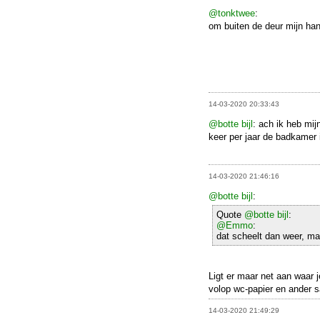
@tonktwee
:
om buiten de deur mijn ha
14-03-2020 20:33:43
@botte bijl
: ach ik heb mi
keer per jaar de badkamer 
14-03-2020 21:46:16
@botte bijl
:
Quote
@botte bijl
:
@Emmo
:
dat scheelt dan weer, maar
Ligt er maar net aan waar 
volop wc-papier en ander s
14-03-2020 21:49:29