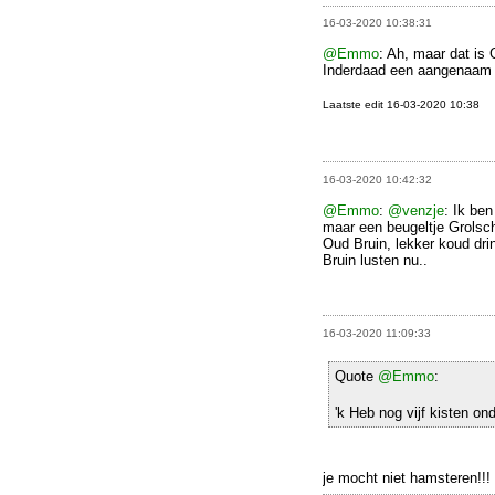
16-03-2020 10:38:31
@Emmo
: Ah, maar dat is 
Inderdaad een aangenaam 
Laatste edit 16-03-2020 10:38
16-03-2020 10:42:32
@Emmo
:
@venzje
: Ik ben
maar een beugeltje Grolsch 
Oud Bruin, lekker koud dri
Bruin lusten nu..
16-03-2020 11:09:33
Quote
@Emmo
:
'k Heb nog vijf kisten on
je mocht niet hamsteren!!!