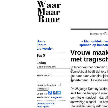
Waar
Maar
Raar
jaargang
-25
Home
«
Man ontdekt nes
Forum
spinnen op banaan
Lid worden
Vrouw maak
Top 5
met tragisc
Leden
Gebruikersnaam:
In tijden van het coronavi
Connecticut heeft dat iets 
Wachtwoord:
dat naar haar vriendin tijd
appartement. Die eiste één
Login onthouden
De 28-jarige Destiny Waite
luidt het politierapport w
Login via:
een flesje handgel – dat a
Wachtwoord
vergeten
.
aanwezige alcohol – in bra
Voorwaarden &
Die raakte daarbij zelf na
huisregels