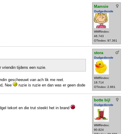
Mamsie
Oudgediende
WMRindex:
46.743
OTindex: 97.361
stora
Oudgediende
 vriendin tijdens een ruzie.
WMRindex:
endin gescheeuwt van ach lik me reet.
18.714
gd, Nee
ruzie is ruzie en dan was er geen dode
OTindex: 2.861
botte bijl
Oudgediende
l tekort en die trut steekt het in brand
WMRindex:
90.824