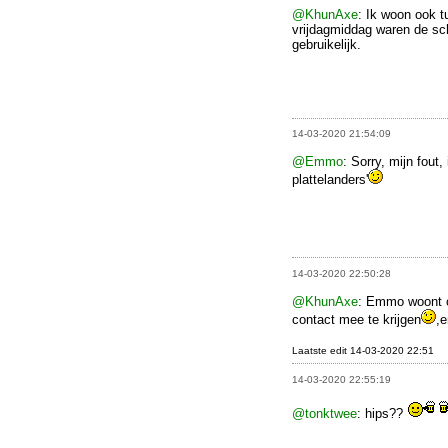
@KhunAxe
: Ik woon ook t
vrijdagmiddag waren de sch
gebruikelijk.
14-03-2020 21:54:09
@Emmo
: Sorry, mijn fout
plattelanders'
14-03-2020 22:50:28
@KhunAxe
: Emmo woont oo
contact mee te krijgen
,e
Laatste edit 14-03-2020 22:51
14-03-2020 22:55:19
@tonktwee
: hips??