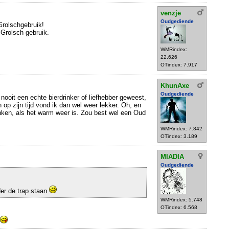
venzje
Oudgediende
Grolschgebruik!
Grolsch gebruik.
WMRindex:
22.626
OTindex: 7.917
KhunAxe
Oudgediende
 nooit een echte bierdrinker of liefhebber geweest,
op zijn tijd vond ik dan wel weer lekker. Oh, en
nken, als het warm weer is. Zou best wel een Oud
WMRindex: 7.842
OTindex: 3.189
MIADIA
Oudgediende
der de trap staan
WMRindex: 5.748
OTindex: 6.568