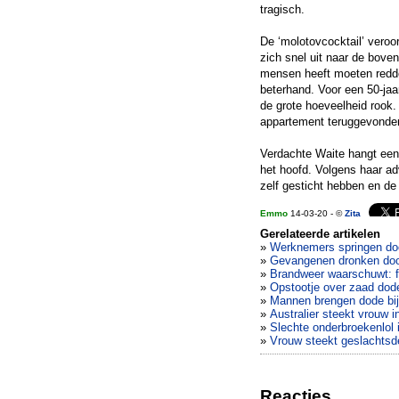
tragisch.
De ‘molotovcocktail’ vero
zich snel uit naar de bove
mensen heeft moeten redd
beterhand. Voor een 50-jaar
de grote hoeveelheid rook.
appartement teruggevonde
Verdachte Waite hangt een
het hoofd. Volgens haar adv
zelf gesticht hebben en de
Emmo
14-03-20 - ©
Zita
Gerelateerde artikelen
»
Werknemers springen doo
»
Gevangenen dronken doo
»
Brandweer waarschuwt: fl
»
Opstootje over zaad do
»
Mannen brengen dode bij
»
Australier steekt vrouw i
»
Slechte onderbroekenlol 
»
Vrouw steekt geslachtsd
Reacties