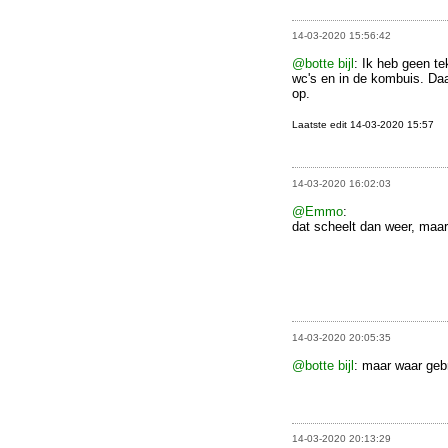
14-03-2020 15:56:42
@botte bijl
: Ik heb geen te
wc's en in de kombuis. Daa
op.
Laatste edit 14-03-2020 15:57
14-03-2020 16:02:03
@Emmo
:
dat scheelt dan weer, maar i
14-03-2020 20:05:35
@botte bijl
: maar waar gebr
14-03-2020 20:13:29