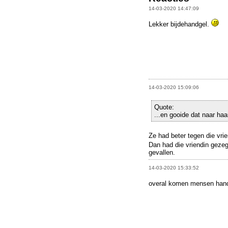
14-03-2020 14:47:09
Lekker bijdehandgel.
14-03-2020 15:09:06
Quote:
...en gooide dat naar haar
Ze had beter tegen die vri
Dan had die vriendin geze
gevallen.
14-03-2020 15:33:52
overal komen mensen handge