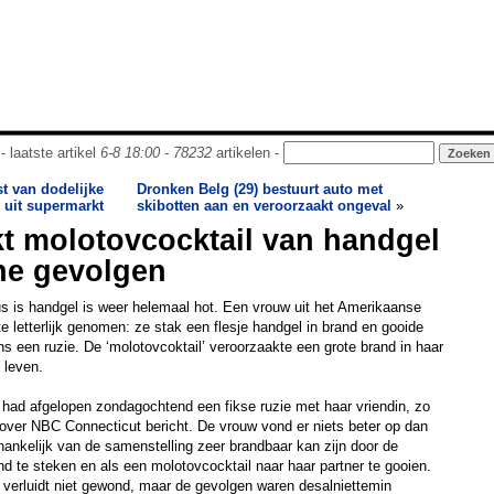
- laatste artikel
6-8 18:00
-
78232
artikelen -
t van dodelijke
Dronken Belg (29) bestuurt auto met
 uit supermarkt
skibotten aan en veroorzaakt ongeval
»
t molotovcocktail van handgel
he gevolgen
rus is handgel is weer helemaal hot. Een vrouw uit het Amerikaanse
te letterlijk genomen: ze stak een flesje handgel in brand en gooide
ens een ruzie. De ‘molotovcoktail’ veroorzaakte een grote brand in haar
 leven.
 had afgelopen zondagochtend een fikse ruzie met haar vriendin, zo
aarover NBC Connecticut bericht. De vrouw vond er niets beter op dan
fhankelijk van de samenstelling zeer brandbaar kan zijn door de
nd te steken en als een molotovcocktail naar haar partner te gooien.
ar verluidt niet gewond, maar de gevolgen waren desalniettemin