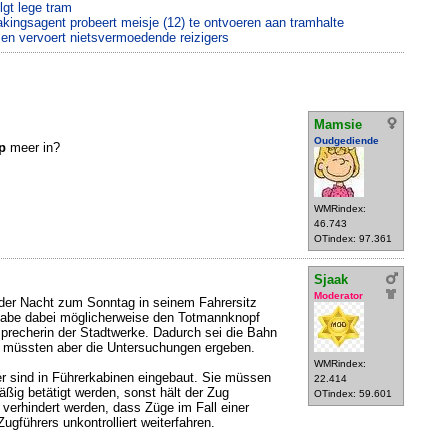
gt lege tram
kingsagent probeert meisje (12) te ontvoeren aan tramhalte
 en vervoert nietsvermoedende reizigers
Mamsie
Oudgediende
p
meer in?
WMRindex:
46.743
OTindex: 97.361
Sjaak
Moderator
 der Nacht zum Sonntag in seinem Fahrersitz
be dabei möglicherweise den Totmannknopf
Sprecherin der Stadtwerke. Dadurch sei die Bahn
 müssten aber die Untersuchungen ergeben.
WMRindex:
 sind in Führerkabinen eingebaut. Sie müssen
22.414
ßig betätigt werden, sonst hält der Zug
OTindex: 59.601
 verhindert werden, dass Züge im Fall einer
ugführers unkontrolliert weiterfahren.