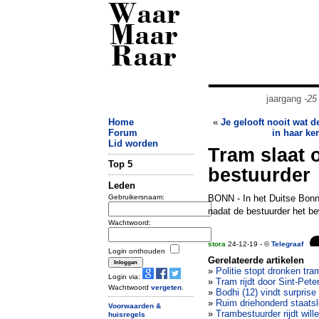
Waar
Maar
Raar
jaargang
-25
Home
«
Je gelooft nooit wat d
Forum
in haar ke
Lid worden
Tram slaat 
Top 5
bestuurder
Leden
Gebruikersnaam:
BONN - In het Duitse Bonn 
nadat de bestuurder het be
Wachtwoord:
stora
24-12-19 - ©
Telegraaf
Login onthouden
Gerelateerde artikelen
»
Politie stopt dronken tr
Login via:
»
Tram rijdt door Sint-Pet
Wachtwoord
vergeten
.
»
Bodhi (12) vindt surprise
»
Ruim driehonderd staats
Voorwaarden &
»
Trambestuurder rijdt wil
huisregels