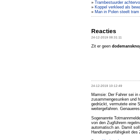
»
Trambestuurder achtervol
»
Koppel verkleed als bewa
»
Man in Polen steelt tram
Reacties
24-12-2019 08:31:11
Zit er geen
dodemanskno
24-12-2019 10:12:49
Mamsie: Der Fahrer sei in
zusammengesunken und ha
gedrückt, vermutete eine 
weitergefahren. Genaueres
Sogenannte Totmannmelder
von den Zugführern regelmä
automatisch an. Damit soll
Handlungsunfähigkeit des Z