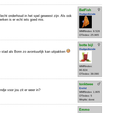
BatFish
Oudgediende
slecht onderhoud in het spel geweest zijn. Als ook
erken is er echt iets goed mis.
WMRindex: 8.526
OTindex: 25.965
botte bijl
Oudgediende
ie stad als Bonn zo avontuurlijk kan uitpakken
WMRindex:
90.824
OTindex: 39.090
tonktwee
Erelid
dje voor jou zit er weer in?
WMRindex: 1.805
OTindex: 5
Wnplts: dorst
Emmo