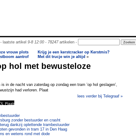
- laatste artikel
9-8 12:00
-
78247
artikelen -
eze vrouw plots
Krijg je een kerstcracker op Kerstmis?
rstboom aantrof
Met dit trucje win je altijd
»
op hol met bewusteloze
is in de nacht van zaterdag op zondag een tram ’op hol geslagen’,
wustzijn had verloren. Plaat
lees verder bij Telegraaf »
ambestuurder
ersburg zonder bestuurder en crasht
 terug dankzij oplettende trambestuurder
loten gevonden in tram 17 in Den Haag
lens en wetens rond met dode