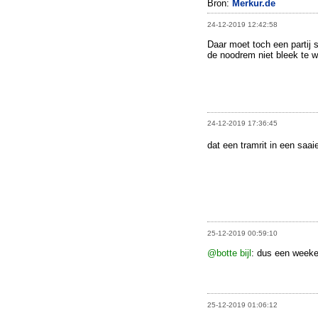
Bron:
Merkur.de
24-12-2019 12:42:58
Daar moet toch een partij 
de noodrem niet bleek te w
24-12-2019 17:36:45
dat een tramrit in een saa
25-12-2019 00:59:10
@botte bijl
: dus een weeken
25-12-2019 01:06:12