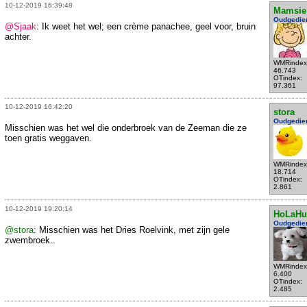
10-12-2019 16:39:48
Mamsie
Oudgedie
@Sjaak
: Ik weet het wel; een crème panachee, geel voor, bruin
achter.
WMRindex
46.743
OTindex:
97.361
10-12-2019 16:42:20
stora
Oudgedie
Misschien was het wel die onderbroek van de Zeeman die ze
toen gratis weggaven.
WMRindex
18.714
OTindex:
2.861
10-12-2019 19:20:14
HoLaHu
Oudgedie
@stora
: Misschien was het Dries Roelvink, met zijn gele
zwembroek..
WMRindex
6.400
OTindex:
2.485