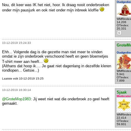
Oudgedie
Nou, dit keer was IK het niet, hoor. Ik draag nooit onderbroeken
onder mijn pausjurk en ook niet onder mijn inbreek kloffie
WMRindex
14.206
OTindex:
20.331
S
10-12-2019 15:24:33
GroteM
Ehh... Volgende dag is die gezette man niet meer te vinden
Oudgedie
omdat ie zijn onderbroek verschoond heeft en geen bloemetjes
T-shirt meer aan heeft...
(Althans dat hoop ik.... Je gaat niet dagenlang in dezelfde kleren
rondlopen... Getsie...)
WMRindex
5.941
OTindex:
Laatste edit 10-12-2019 15:25
7.899
10-12-2019 16:30:14
Sjaak
Moderator
@GroteMop1983
: Jij weet niet wat die onderbroek zo geel heeft
gemaakt.
WMRindex
22.414
OTindex:
59.601