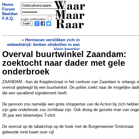
Waar
Home
Forum
Maar
Beelden
F.A.Q.
Login onthouden
Raar
«
Horinezen verslikken zich in
eetwedstrijd: dertien oliebollen in een
klein kwartier
Overval buurtwinkel Zaandam:
Politiehelikopter zoekt boven Beverwijk
naar in vijver gevallen inbreker
»
zoektocht naar dader met gele
onderbroek
ZAANDAM - Aan de Kepplerstraat in het centrum van Zaandam is onlangs 
overval gepleegd bij een buurtwinkel. De politie zoekt naar de mogelijke dade
die een opvallend signalement heeft.
De persoon zou namelijk een grote shoppertas van de Action bij zich hebbe
zijn gele onderbroek zou zichtbaar zijn. Ook droeg de gezette man van ong
35 jaar een bloemetjes T-shirt.
De overval op de tabakshop op de hoek met de Burgemeester Smitstraat
gebeurde rond kwart over vijf.