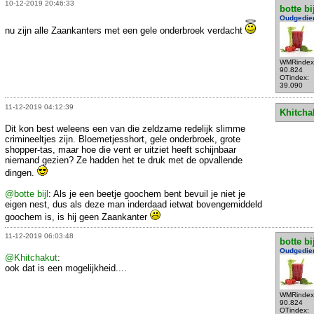
10-12-2019 20:46:33
botte bi
Oudgedie
nu zijn alle Zaankanters met een gele onderbroek verdacht
WMRindex
90.824
OTindex:
39.090
11-12-2019 04:12:39
Khitcha
Dit kon best weleens een van die zeldzame redelijk slimme
crimineeltjes zijn. Bloemetjesshort, gele onderbroek, grote
shopper-tas, maar hoe die vent er uitziet heeft schijnbaar
niemand gezien? Ze hadden het te druk met de opvallende
dingen.
@botte bijl
: Als je een beetje goochem bent bevuil je niet je
eigen nest, dus als deze man inderdaad ietwat bovengemiddeld
goochem is, is hij geen Zaankanter
11-12-2019 06:03:48
botte bi
Oudgedie
@Khitchakut
:
ook dat is een mogelijkheid....
WMRindex
90.824
OTindex: