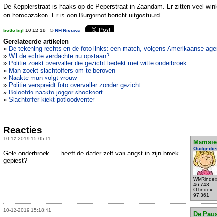
De Kepplerstraat is haaks op de Peperstraat in Zaandam. Er zitten veel win
en horecazaken. Er is een Burgernet-bericht uitgestuurd.
botte bijl
10-12-19 - ©
NH Nieuws
Gerelateerde artikelen
»
De tekening rechts en de foto links: een match, volgens Amerikaanse age
»
Wil de echte verdachte nu opstaan?
»
Politie zoekt overvaller die gezicht bedekt met witte onderbroek
»
Man zoekt slachtoffers om te beroven
»
Naakte man volgt vrouw
»
Politie verspreidt foto overvaller zonder gezicht
»
Beleefde naakte jogger shockeert
»
Slachtoffer kiekt potloodventer
Reacties
10-12-2019 15:05:11
Mamsie
Oudgedie
Gele onderbroek..... heeft de dader zelf van angst in zijn broek
gepiest?
WMRindex
46.743
OTindex:
97.361
10-12-2019 15:18:41
De Pau