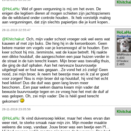
Khitcha
@HoLaHu
: Wel of geen vergunning is mij om het even. De
enigen die legitiem dieren af mogen schieten zijn jachtopzieners
die de wildstand onder controle houden.. Ik heb vorstelijk maling
aan vergunningen, dat zijn slechts papiertjes die je kunt kopen..
28-11-2019 22:55:47
HoLaHu
Oudgedie
@Khitchakut
: Och, mijn vader schoot vroeger ook wel eens wat
kauwen af met zijn buks. Die hing hij in de kersenboom. Geen
betere manier om vogels van je kersenoogst af te houden. Een
keer schoot hij mis..tenminste, wat de kauw betreft. Hij raakte
WMRindex
een dikke houtduif, die aangeschoten een paar huizen verder in
6.400
de straat in de tuin terecht kwam. Mijn broer was toevallig thuis,
OTindex:
2.485
die ging de duif ophalen. Aan het nerveuze buurvrouwtje
uitgelegd wat er fout was gegaan...Ze vond het zó zielig! Geen
nood, zei mijn broer, ik neem het beestje mee en ik zal er goed
voor zorgen! Nou is mijn broer dol op houtduif, hij vind het echt
heel lekker! Dus die duif was geen lang leven meer
beschoren...Een paar weken daarna kwam mijn vader dat
bewuste buurvrouwtje tegen en ze vroeg hoe het met de duif af
was gelopen. Oh, zei mijn vader: Die is héél goed terecht
gekomen!
28-11-2019 23:05:56
Khitcha
@HoLaHu
: Ik vind duivensoep lekker, maar het vlees ervan dan
weer niet, te sterke smaak naar mijn zin. Mijn moeder maakte
weleens die soep, vandaar. Jouw broer was een beetje een l*l...