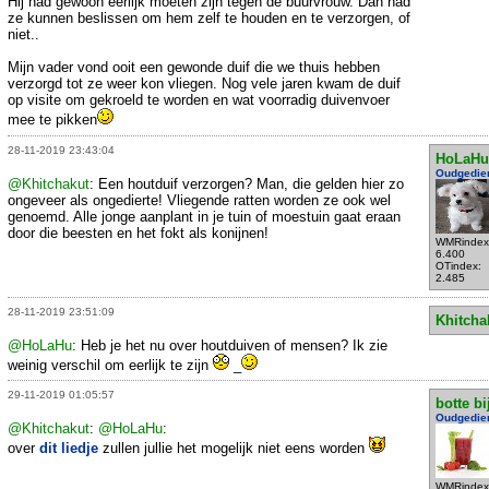
Hij had gewoon eerlijk moeten zijn tegen de buurvrouw. Dan had
ze kunnen beslissen om hem zelf te houden en te verzorgen, of
niet..
Mijn vader vond ooit een gewonde duif die we thuis hebben
verzorgd tot ze weer kon vliegen. Nog vele jaren kwam de duif
op visite om gekroeld te worden en wat voorradig duivenvoer
mee te pikken
28-11-2019 23:43:04
HoLaHu
Oudgedie
@Khitchakut
: Een houtduif verzorgen? Man, die gelden hier zo
ongeveer als ongedierte! Vliegende ratten worden ze ook wel
genoemd. Alle jonge aanplant in je tuin of moestuin gaat eraan
door die beesten en het fokt als konijnen!
WMRindex
6.400
OTindex:
2.485
28-11-2019 23:51:09
Khitcha
@HoLaHu
: Heb je het nu over houtduiven of mensen? Ik zie
weinig verschil om eerlijk te zijn
_
29-11-2019 01:05:57
botte bi
Oudgedie
@Khitchakut
:
@HoLaHu
:
over
dit liedje
zullen jullie het mogelijk niet eens worden
WMRindex