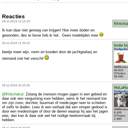
Reacties
28-11-2019 12:16:15
Khitcha
Ik kan daar niet genoeg van krijgen! Hoe meer doden en
gewonden, des te liever heb ik het.. Geen medelijden mee
28-11-2019 12:54:32
botte bi
Oudgedie
beetje meer wijn, room en kruiden door de jachtgoelasj en
niemand ziet het verschil
WMRindex
90.824
OTindex:
39.090
28-11-2019 20:25:35
HoLaHu
Oudgedie
@Khitchakut
: Zolang de mensen mogen jagen in een gebied en
daar ook een vergunning voor hebben, wens ik het niemand toe
om zijn zoon, dochter, buurman of mede-jager neer te schieten
of zelfs te doden. Lees ik een verhaal dat een stroper gedood is
WMRindex
door een medestroper of door de dieren waarop hij aan het jagen
6.400
was, dan kan ik daar ook wel het nodige leedvermaak bij
OTindex:
2.485
hebben.
28-11-2019 20:33:50