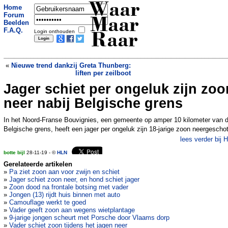
Waar
Home
Forum
Maar
Beelden
F.A.Q.
Login onthouden
Raar
«
Nieuwe trend dankzij Greta Thunberg:
liften per zeilboot
Jager schiet per ongeluk zijn zoo
Spandoek NEC geweigerd om woord
zwart
»
neer nabij Belgische grens
In het Noord-Franse Bouvignies, een gemeente op amper 10 kilometer van 
Belgische grens, heeft een jager per ongeluk zijn 18-jarige zoon neergescho
lees verder bij 
botte bijl
28-11-19 - ©
HLN
Gerelateerde artikelen
»
Pa ziet zoon aan voor zwijn en schiet
»
Jager schiet zoon neer, en hond schiet jager
»
Zoon dood na frontale botsing met vader
»
Jongen (13) rijdt huis binnen met auto
»
Camouflage werkt te goed
»
Vader geeft zoon aan wegens wietplantage
»
9-jarige jongen scheurt met Porsche door Vlaams dorp
»
Vader schiet zoon tijdens het jagen neer