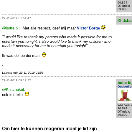
90.824
OTindex:
39.090
29-11-2019 01:51:47
Khitcha
@botte bijl
: Met alle respect, geef mij maar
Victor Borge
"I would like to thank my parents who made it possible for me to
entertain you tonight. I also would like to thank my children who
made it necessary for me to entertain you tonight"..
Ik was dol op die man!
.
Laatste edit 29-11-2019 01:56
29-11-2019 09:12:22
botte bi
Oudgedie
@Khitchakut
:
ook kostelijk
WMRindex
90.824
OTindex:
39.090
Om hier te kunnen reageren moet je lid zijn.