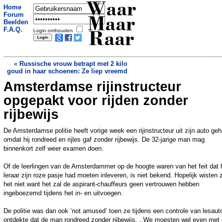
Waar
Home
Forum
Maar
Beelden
F.A.Q.
Login onthouden
Raar
«
Russische vrouw betrapt met 2 kilo
goud in haar schoenen: Ze liep vreemd
Amsterdamse rijinstructeur
KNSB int boetes via Tikkies, schaatsster
stuurt Tikkie terug
»
opgepakt voor rijden zonder
rijbewijs
De Amsterdamse politie heeft vorige week een rijinstructeur uit zijn auto ge
omdat hij rondreed en rijles gaf zonder rijbewijs. De 32-jarige man mag
binnenkort zelf weer examen doen.
Of de leerlingen van de Amsterdammer op de hoogte waren van het feit dat 
leraar zijn roze pasje had moeten inleveren, is niet bekend. Hopelijk wisten 
het niet want het zal de aspirant-chauffeurs geen vertrouwen hebben
ingeboezemd tijdens het in- en uitvoegen.
De politie was dan ook ‘not amused’ toen ze tijdens een controle van lesaut
ontdekte dat de man rondreed zonder rijbewijs. ,,We moesten wel even met