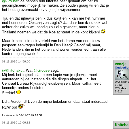
@Grouse
: Ze hebben hun uiterste best gedaan om het zo
gecompliceerd mogelijk te maken. Ze zouden graag willen dat je
het bedrag overmaakt o.v.v. je rijbewijsnummer..
Tja, en dat rijbewijs ben ik dus kwijt en ik kan me het nummer
niet herinneren. Opschrijven zegt u? Ja, daar ben ik nu ook wel
achter dat zulks wel handig zou zijn geweest, maar hier in
Thailand noemen we dat de Koe achteraf in de kont kijken!
Maar ik heb jullie ook verteld van het drama van een nieuw
paspoort aanvragen indertijd in Den Haag? Geloof mij maar,
Nederlanders die in het buitenland wonen worden écht aan alle
kanten tegengewerkt!
08-11-2019 14:56:00
venzje
Oudgedie
@Khitchakut
: Wat
@Grouse
zegt.
Mij leek het logisch dat je een kopie van je rijbewijs moet
aanvragen bij de instantie die die dingen uitgeeft, i.c. het
WMRindex
Centraal Bureau Rijvaardigheidsbewijzen. Maar Kafka heeft
22.626
kennelijk anders besloten.
OTindex:
7.917
Sterkte!
Edit: Verdomd! Even de mijne bekeken en daar staat inderdaad
RDW op!
Laatste edit 08-11-2019 14:59
08-11-2019 15:06:32
Khitcha