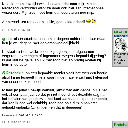
Krijg ik een nieuw rijbewijs dan wordt dat naar mijn zus in
Nederland verzonden want ze doen ook niet aan internationaal
verzenden. Mijn zus moet hem dan doorsturen nee mij...
Ambtenarij ten top daar bij jullie, gaat lekker daar!!
08-11-2019 09:32:18
MIADIA
Oudgedie
@jero
: als instructeur ben je niet degene achter het stuur maar
ben je wel degene met de verantwoordelijkheid.
Er staat niet om welke reden zijn rijbewijs is afgenomen.
WMRindex
vergeten te verlengen of ingenomen wegens bepaald rijgedrag?
5.748
in dat laatste geval zou ik met toch niet zo prettig voelen bij
OTindex:
6.568
hem in de auto
@Khitchakut
: op een bepaalde manier voelt het toch een beetje
alsof hij nu lesgeeft in iets waar hij de materie zelf niet helemaal
van onder de knie heeft.
ik lees jet jouw rijbewijs verhaal, jemig wat een gedoe. nu is het
ook al een paar jaar zo dat je niet meer direct dezelfde dag na
het behalen van je rijbewijs het kunt aanvragen bij de gemeente,
dat kon ik nog wel gelukkig. toch nog op tijd mijn papiertje
gehaald ondanks 5x afrijden (en dat is duuuuuur)
Laatste edit 08-11-2019 09:35
08-11-2019 09:37:23
Khitcha