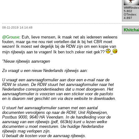
WMRindex
5.802
OTindex:
4.897
08-11-2019 14:14:48
Khitcha
@Grouse
: Euh, lieve mensen, ik maak net als iedereen weleens
fouten, maar ga me nou niet vertellen dat ik bij het CBR moet
wezen! Ik moest wel degelijk bij de RDW zijn om een kopie van
mijn rijbewijs aan te vragen! Ik ben toch zeker niet gek??
_
"Nieuw rijbewijs aanvragen
Zo vraagt u een nieuw Nederlands rijbewijs aan:
U vraagt een aanvraagformulier aan door een e-mail naar de
RDW te sturen. De RDW stuurt het aanvraagformulier naar het
Nederlandse correspondentieadres dat u moet doorgeven. Het
aanvraagformulier is voorzien van een sticker voor de pasfoto
en is daarom niet geschikt om via deze website te downloaden.
U stuurt het aanvraagformulier samen met een aantal
documenten vervolgens op naar de RDW, Unit Rijbewijzen,
Postbus 9000, 9640 HA Veendam. In de handleiding voor de
aanvraag van een rijbewijs (pdf, 663kb) kunt u lezen welke
documenten u moet meesturen. Uw huidige Nederlandse
rijbewijs mag verlopen zijn.
U betaalt de kosten voor de aanvraag rijbewijs.