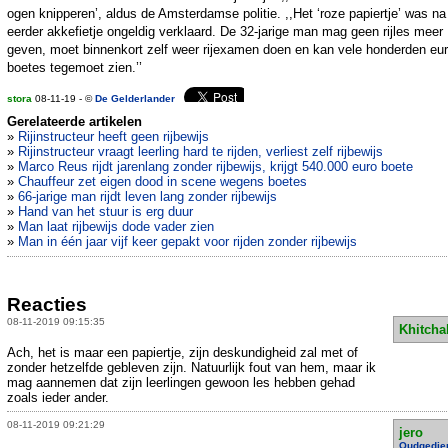
ogen knipperen’, aldus de Amsterdamse politie. ,,Het ‘roze papiertje’ was na
eerder akkefietje ongeldig verklaard. De 32-jarige man mag geen rijles meer
geven, moet binnenkort zelf weer rijexamen doen en kan vele honderden eur
boetes tegemoet zien.’’
stora
08-11-19 - ©
De Gelderlander
Gerelateerde artikelen
»
Rijinstructeur heeft geen rijbewijs
»
Rijinstructeur vraagt leerling hard te rijden, verliest zelf rijbewijs
»
Marco Reus rijdt jarenlang zonder rijbewijs, krijgt 540.000 euro boete
»
Chauffeur zet eigen dood in scene wegens boetes
»
66-jarige man rijdt leven lang zonder rijbewijs
»
Hand van het stuur is erg duur
»
Man laat rijbewijs dode vader zien
»
Man in één jaar vijf keer gepakt voor rijden zonder rijbewijs
Reacties
08-11-2019 09:15:35
Khitcha
Ach, het is maar een papiertje, zijn deskundigheid zal met of
zonder hetzelfde gebleven zijn. Natuurlijk fout van hem, maar ik
mag aannemen dat zijn leerlingen gewoon les hebben gehad
zoals ieder ander.
08-11-2019 09:21:29
jero
Oudgedie