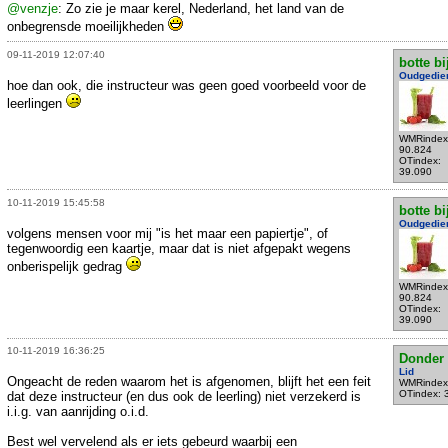
@venzje
: Zo zie je maar kerel, Nederland, het land van de
onbegrensde moeilijkheden
09-11-2019 12:07:40
botte bi
Oudgedie
hoe dan ook, die instructeur was geen goed voorbeeld voor de
leerlingen
WMRindex
90.824
OTindex:
39.090
10-11-2019 15:45:58
botte bi
Oudgedie
volgens mensen voor mij "is het maar een papiertje", of
tegenwoordig een kaartje, maar dat is niet afgepakt wegens
onberispelijk gedrag
WMRindex
90.824
OTindex:
39.090
10-11-2019 16:36:25
Donder
Lid
Ongeacht de reden waarom het is afgenomen, blijft het een feit
WMRindex
OTindex: 
dat deze instructeur (en dus ook de leerling) niet verzekerd is
i.i.g. van aanrijding o.i.d.
Best wel vervelend als er iets gebeurd waarbij een