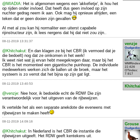
@MIADIA
: Het is afgenomen wegens een 'akkefietje', ik hou het
op rijden onder invloed. Dat heeft dus geen invloed op zijn
nuchter gedrag neem ik aan. Ook mag hij opnieuw afrijden, een
teken dat er geen dooien zijn gevallen
Al met al zou kan hij normaliter een uiterst capabele
rijinstructeur zijn, ik lees nergens dat hij dat niet zou zijn..
08-11-2019 13:31:37
venzje
Oudgedie
@Khitchakut
: En dan klagen ze bij het CBR (ik vermoed dat je
die bedoelt) nog dat ze omkomen in het werk!
Ik weet niet wat jij ervan hebt meegekregen daar, maar bij het
WMRindex
CBR is het momenteel een gigantische puinhoop. De individuele
22.626
medewerkers werken zich de ballen uit de broek, maar het
OTindex:
systeem is zo verrot dat het bijna op zijn gat ligt.
7.917
08-11-2019 13:40:53
Khitcha
@venzje
: Nee hoor, ik bedoelde echt de RDW! Die zijn
verantwoordelijk voor het uitgeven van de rijbewijzen.
Ik vertelde het als een separate anekdote die eveneens met
rijbewijzen te maken heeft
08-11-2019 14:09:16
Grouse
Oudgedie
@Khitchakut
: In Nederland is het CBR de instantie die
rijbewijzen uitgeeft. Het RDW geeft kentekens uit.