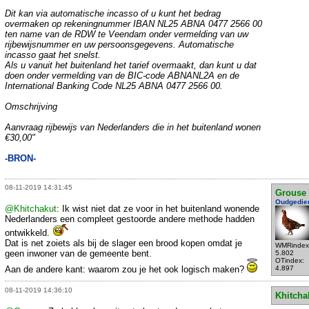
Dit kan via automatische incasso of u kunt het bedrag
overmaken op rekeningnummer IBAN NL25 ABNA 0477 2566 00
ten name van de RDW te Veendam onder vermelding van uw
rijbewijsnummer en uw persoonsgegevens. Automatische
incasso gaat het snelst.
Als u vanuit het buitenland het tarief overmaakt, dan kunt u dat
doen onder vermelding van de BIC-code ABNANL2A en de
International Banking Code NL25 ABNA 0477 2566 00.
Omschrijving
Aanvraag rijbewijs van Nederlanders die in het buitenland wonen
€30,00"
-BRON-
08-11-2019 14:31:45
Grouse
Oudgedie
@Khitchakut
: Ik wist niet dat ze voor in het buitenland wonende
Nederlanders een compleet gestoorde andere methode hadden
ontwikkeld.
Dat is net zoiets als bij de slager een brood kopen omdat je
WMRindex
geen inwoner van de gemeente bent.
5.802
OTindex:
Aan de andere kant: waarom zou je het ook logisch maken?
4.897
08-11-2019 14:36:10
Khitcha