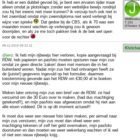
Ik heb er een dubbel gevoel bij, je bent een ervaren rijder maar
alleen omdat je plotsklaps zonder een wettelijke bewijs rondrijd
zou hij het ineens niet meer kunnen? ik verzuip toch ook niet in
het zwembad omdat mijn zwemdiploma niet word verlengt bij
WMRindex
wijze van spreke
. Dat gedoe bij de CBS, als ik 70 was een
7.151
OTindex: 
maanden moest wachten op verlenging zou ik gewoon
doorrijden, en als ze me toch pakken trek ik de bek wel open
voor de rechter
08-11-2019 09:31:11
Khitcha
@jero
: Ik heb mijn rijbewijs hier verloren, kopie aangevraagd bij
RDW, heb papieren en pasfoto moeten opsturen naar mijn zus
omdat ze geen directe 'zaken' doen met mensen die in het
buitenland wonen. Nadat mijn zus het had ontvangen heeft ze
de (juiste!) gegevens ingevuld op het formulier, daarmee
toestemming gevende aan het RDW om €30,00 af te boeken
voor mijn nieuwe rijbewijs..
Weken later ontving mijn zus een brief van de RDW, ze had
verzuimd om die 30 Euro over te maken, (had dus machtiging
getekend!!), en mijn pasfoto was afgewezen omdat hij niet aan
alle eisen voldeed. Dit is op dit moment actueel!!
Ik moet dus weer een nieuwe foto laten maken, per airmail naar
mijn zus versturen, mijn zus moet dan ofwel weer een
machtiging tekenen of zelf het geld overmaken, mijn pasfoto
doorsturen en dan moeten we weer wekenlang wachten of ik wel
of niet een nieuw rijbewijs krijg..