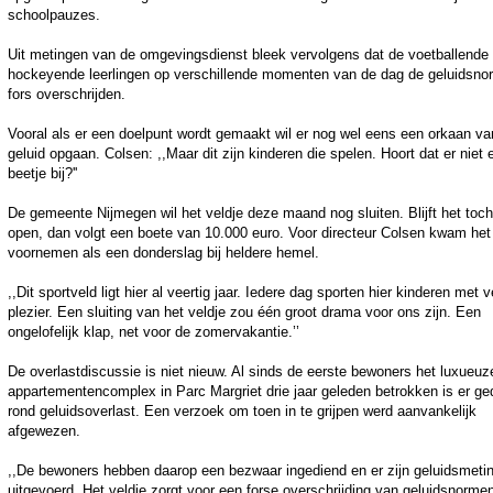
schoolpauzes.
Uit metingen van de omgevingsdienst bleek vervolgens dat de voetballende
hockeyende leerlingen op verschillende momenten van de dag de geluidsn
fors overschrijden.
Vooral als er een doelpunt wordt gemaakt wil er nog wel eens een orkaan va
geluid opgaan. Colsen: ,,Maar dit zijn kinderen die spelen. Hoort dat er niet 
beetje bij?''
De gemeente Nijmegen wil het veldje deze maand nog sluiten. Blijft het toch
open, dan volgt een boete van 10.000 euro. Voor directeur Colsen kwam het
voornemen als een donderslag bij heldere hemel.
,,Dit sportveld ligt hier al veertig jaar. Iedere dag sporten hier kinderen met v
plezier. Een sluiting van het veldje zou één groot drama voor ons zijn. Een
ongelofelijk klap, net voor de zomervakantie.’’
De overlastdiscussie is niet nieuw. Al sinds de eerste bewoners het luxueuz
appartementencomplex in Parc Margriet drie jaar geleden betrokken is er g
rond geluidsoverlast. Een verzoek om toen in te grijpen werd aanvankelijk
afgewezen.
,,De bewoners hebben daarop een bezwaar ingediend en er zijn geluidsmeti
uitgevoerd. Het veldje zorgt voor een forse overschrijding van geluidsnorme