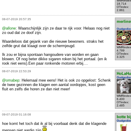
WMRindex
18.714
OTindex:
2.861
08-07-2019 20:57:35
merlins
@allone
: Waarschijnlijk zijn ze daar te rijk voor. Helaas nog niet
Oudgedie
zo oud dat ze doof zijn.
Waardeloos dat gejank van die nieuwe bewoners. straks het
zelfde grut dat klaagt over de schermjeugd.
WMRindex
4.789
OTindex:
Ik zou er bijna spontaan hangoudere van worden en gaan
3.325
blowen. Of nog beter dikke sigaren roken bij het portaal. (en ik
rook niet eens).Een paar ronkende motoren erbij....
08-07-2019 22:53:29
HoLaHu
Oudgedie
@omabep
: Helemaal mee eens! Het is ook zo opgelost: Schenk
de twee gezinnen die klagen een aantal oordopjes, kost geen
fluit en zelfs die horen ze dan niet meer!
WMRindex
6.400
OTindex:
2.485
09-07-2019 01:16:08
botte bi
Oudgedie
hoe komt het toch dat ik al bij voorbaat denk dat die klagende
mensen niet aardig zijn