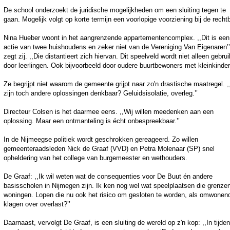
De school onderzoekt de juridische mogelijkheden om een sluiting tegen te
gaan. Mogelijk volgt op korte termijn een voorlopige voorziening bij de recht
Nina Hueber woont in het aangrenzende appartementencomplex. ,,Dit is een
actie van twee huishoudens en zeker niet van de Vereniging Van Eigenaren’’
zegt zij. ,,Die distantieert zich hiervan. Dit speelveld wordt niet alleen gebrui
door leerlingen. Ook bijvoorbeeld door oudere buurtbewoners met kleinkinder
Ze begrijpt niet waarom de gemeente grijpt naar zo'n drastische maatregel. ,
zijn toch andere oplossingen denkbaar? Geluidsisolatie, overleg.’’
Directeur Colsen is het daarmee eens. ,,Wij willen meedenken aan een
oplossing. Maar een ontmanteling is écht onbespreekbaar.’’
In de Nijmeegse politiek wordt geschrokken gereageerd. Zo willen
gemeenteraadsleden Nick de Graaf (VVD) en Petra Molenaar (SP) snel
opheldering van het college van burgemeester en wethouders.
De Graaf: ,,Ik wil weten wat de consequenties voor De Buut én andere
basisscholen in Nijmegen zijn. Ik ken nog wel wat speelplaatsen die grenze
woningen. Lopen die nu ook het risico om gesloten te worden, als omwonen
klagen over overlast?’’
Daarnaast, vervolgt De Graaf, is een sluiting de wereld op z'n kop: ,,In tijden