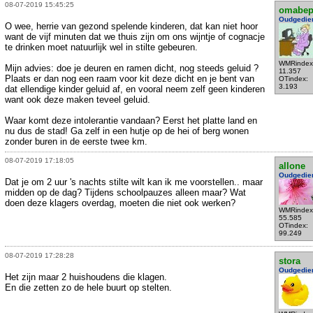
08-07-2019 15:45:25
omabe
Oudgedie
O wee, herrie van gezond spelende kinderen, dat kan niet hoor
want de vijf minuten dat we thuis zijn om ons wijntje of cognacje
te drinken moet natuurlijk wel in stilte gebeuren.
WMRindex
Mijn advies: doe je deuren en ramen dicht, nog steeds geluid ?
11.357
Plaats er dan nog een raam voor kit deze dicht en je bent van
OTindex:
3.193
dat ellendige kinder geluid af, en vooral neem zelf geen kinderen
want ook deze maken teveel geluid.
Waar komt deze intolerantie vandaan? Eerst het platte land en
nu dus de stad! Ga zelf in een hutje op de hei of berg wonen
zonder buren in de eerste twee km.
08-07-2019 17:18:05
allone
Oudgedie
Dat je om 2 uur 's nachts stilte wilt kan ik me voorstellen.. maar
midden op de dag? Tijdens schoolpauzes alleen maar? Wat
doen deze klagers overdag, moeten die niet ook werken?
WMRindex
55.585
OTindex:
99.249
08-07-2019 17:28:28
stora
Oudgedie
Het zijn maar 2 huishoudens die klagen.
En die zetten zo de hele buurt op stelten.