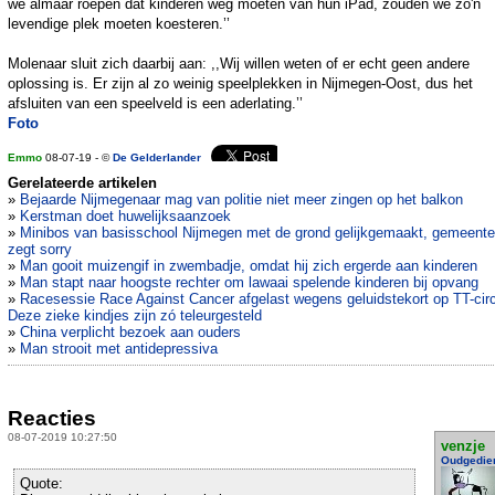
we almaar roepen dat kinderen weg moeten van hun iPad, zouden we zo'n
levendige plek moeten koesteren.’’
Molenaar sluit zich daarbij aan: ,,Wij willen weten of er echt geen andere
oplossing is. Er zijn al zo weinig speelplekken in Nijmegen-Oost, dus het
afsluiten van een speelveld is een aderlating.’’
Foto
Emmo
08-07-19 - ©
De Gelderlander
Gerelateerde artikelen
»
Bejaarde Nijmegenaar mag van politie niet meer zingen op het balkon
»
Kerstman doet huwelijksaanzoek
»
Minibos van basisschool Nijmegen met de grond gelijkgemaakt, gemeente
zegt sorry
»
Man gooit muizengif in zwembadje, omdat hij zich ergerde aan kinderen
»
Man stapt naar hoogste rechter om lawaai spelende kinderen bij opvang
»
Racesessie Race Against Cancer afgelast wegens geluidstekort op TT-circ
Deze zieke kindjes zijn zó teleurgesteld
»
China verplicht bezoek aan ouders
»
Man strooit met antidepressiva
Reacties
08-07-2019 10:27:50
venzje
Oudgedie
Quote: