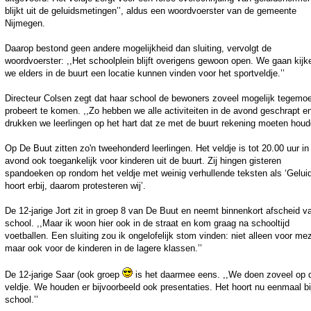
blijkt uit de geluidsmetingen’’, aldus een woordvoerster van de gemeente
Nijmegen.
Daarop bestond geen andere mogelijkheid dan sluiting, vervolgt de
woordvoerster: ,,Het schoolplein blijft overigens gewoon open. We gaan kijk
we elders in de buurt een locatie kunnen vinden voor het sportveldje.’’
Directeur Colsen zegt dat haar school de bewoners zoveel mogelijk tegemoe
probeert te komen. ,,Zo hebben we alle activiteiten in de avond geschrapt e
drukken we leerlingen op het hart dat ze met de buurt rekening moeten houde
Op De Buut zitten zo'n tweehonderd leerlingen. Het veldje is tot 20.00 uur in
avond ook toegankelijk voor kinderen uit de buurt. Zij hingen gisteren
spandoeken op rondom het veldje met weinig verhullende teksten als ‘Gelui
hoort erbij, daarom protesteren wij’.
De 12-jarige Jort zit in groep 8 van De Buut en neemt binnenkort afscheid v
school. ,,Maar ik woon hier ook in de straat en kom graag na schooltijd
voetballen. Een sluiting zou ik ongelofelijk stom vinden: niet alleen voor mez
maar ook voor de kinderen in de lagere klassen.’’
De 12-jarige Saar (ook groep
is het daarmee eens. ,,We doen zoveel op d
veldje. We houden er bijvoorbeeld ook presentaties. Het hoort nu eenmaal bi
school.’’