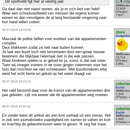
Dit sportveld ligt hier al veertig jaar.
WMRindex
Ga daar dan niet naast wonen, als je er zo'n last van hebt!
22.626
OTindex:
Weer een schoolvoorbeeld van mensen die ergens komen
7.917
wonen en dan vervolgens de al lang bestaande omgeving naar
hun hand willen zetten.
08-07-2019 14:03:08
stora
Oudgedie
Massaal de politie bellen voor overlast van dat appartementen
complex.
Deur blokkeren zodat ze niet naar buiten kunnen.
Je laat een buurt toch niet terroriseren door een groep nieuwe
WMRindex
bewoners die blijkbaar helemaal niet in die wijk passen.
18.714
Waar kinderen spelen is er geluid en ja, soms is dat wat meer.
OTindex:
2.861
Toen wij vroeger zomers in de rivier gingen zwemmen voor het
huis dan mochten we niet schreeuwen. Met buurtkinderen erbij
werd het echt herrie en geluid op het water draagt ver.
08-07-2019 15:43:13
zekerle
Erelid
Het veld bestond daar voor de komst van de appartementen drie
WMRindex
1.643
jaar geleden. Lijit me eereer dat de appartementen weg moeten.
OTindex: 
08-07-2019 15:44:42
zekerle
Erelid
En verder leest dit artikel als een kort verhaal uit een roman. Het
WMRindex
1.643
is ook een journalistieke vaardigheid om samen te vatten en kort
OTindex: 
en krachtig de gebeurtenissen weer te geven. Ik zeg het maar.