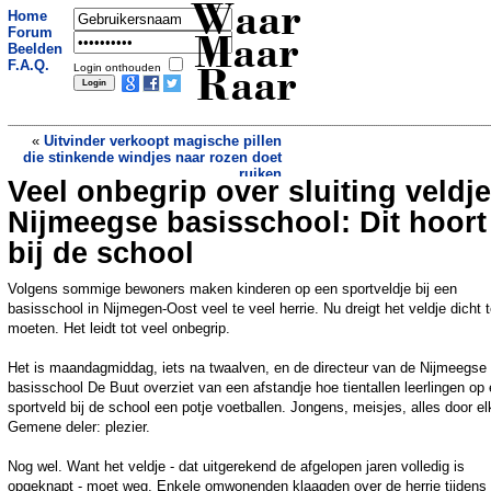
Waar
Home
Forum
Maar
Beelden
F.A.Q.
Login onthouden
Raar
«
Uitvinder verkoopt magische pillen
die stinkende windjes naar rozen doet
ruiken
Veel onbegrip over sluiting veldje
Starbucks moet 85.000 euro dokken na
ongeval met thee
»
Nijmeegse basisschool: Dit hoort
bij de school
Volgens sommige bewoners maken kinderen op een sportveldje bij een
basisschool in Nijmegen-Oost veel te veel herrie. Nu dreigt het veldje dicht 
moeten. Het leidt tot veel onbegrip.
Het is maandagmiddag, iets na twaalven, en de directeur van de Nijmeegse
basisschool De Buut overziet van een afstandje hoe tientallen leerlingen op
sportveld bij de school een potje voetballen. Jongens, meisjes, alles door el
Gemene deler: plezier.
Nog wel. Want het veldje - dat uitgerekend de afgelopen jaren volledig is
opgeknapt - moet weg. Enkele omwonenden klaagden over de herrie tijdens