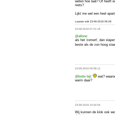
weten hoe laat? Of heeft i
niets?
Lijkt me wel een heel apart
Laatste edit 23-06-2019 06:28
23-06-2019 07:21:18
@allone
:
als het 'zomert', dan slap
beste als de zon hoog sta
23-06-2019 09:58:12
@botte bijl
:
wat? waarom
warm daar?
23-06-2019 10:44:54
Wij kunnen de klok ook wel