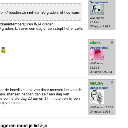
Oudgediende
om? houden ze niet van 20 graden, of hoe warm
WMRindex:
22.626
ximumtemperaturen 8-14 graden,
OTindex: 7.917
raden. En over een dag of tien stopt het er zelfs
allone
Oudgediende
?
WMRindex:
55.568
OTindex: 99.233
MIADIA
Oudgediende
gaat de innerlijke klok van deze mensen het van de
en. mensen hebben dan zelf een dag van
de een is die dag 23 uur en 17 minuten en bij een
 bijvoorbeeld.
WMRindex: 5.748
OTindex: 6.568
geren moet je lid zijn.