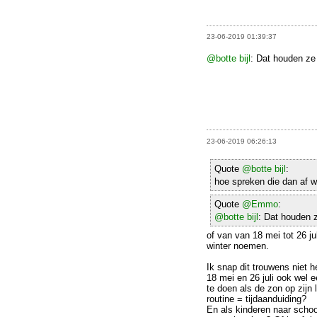
23-06-2019 01:39:37
@botte bijl
: Dat houden ze
23-06-2019 06:26:13
Quote
@botte bijl
:
hoe spreken die dan af 
Quote
@Emmo
:
@botte bijl
: Dat houden 
of van van 18 mei tot 26 j
winter noemen.
Ik snap dit trouwens niet 
18 mei en 26 juli ook wel 
te doen als de zon op zijn
routine = tijdaanduiding?
En als kinderen naar schoo