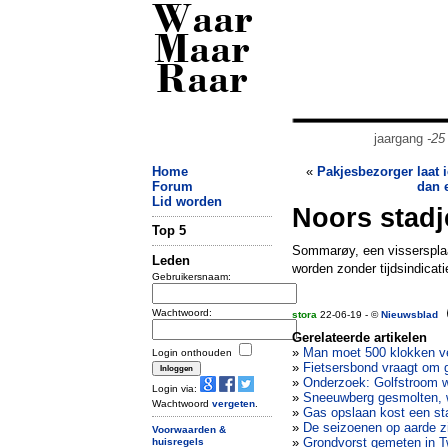
Waar
Maar
Raar
jaargang
-25
Home
«
Pakjesbezorger laat 
Forum
dan 
Lid worden
Noors stadje
Top 5
Sommarøy, een vissersplaa
Leden
worden zonder tijdsindicatie
Gebruikersnaam:
Wachtwoord:
stora
22-06-19 - ©
Nieuwsblad
Gerelateerde artikelen
»
Man moet 500 klokken ve
Login onthouden
»
Fietsersbond vraagt om g
»
Onderzoek: Golfstroom wa
Login via:
»
Sneeuwberg gesmolten, wi
Wachtwoord
vergeten
.
»
Gas opslaan kost een st
»
De seizoenen op aarde z
Voorwaarden &
»
Grondvorst gemeten in T
huisregels