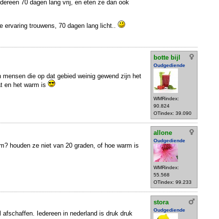
edereen 70 dagen lang vrij, en eten ze dan ook
e ervaring trouwens, 70 dagen lang licht..
botte bijl
Oudgediende
en mensen die op dat gebied weinig gewend zijn het
at en het warm is
WMRindex:
90.824
OTindex: 39.090
allone
Oudgediende
? houden ze niet van 20 graden, of hoe warm is
WMRindex:
55.568
OTindex: 99.233
stora
Oudgediende
 afschaffen. Iedereen in nederland is druk druk