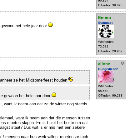
90.824
OTindex: 39.090
Emmo
Stamgast
 gewoon het hele jaar door
WMRindex:
73.581
OTindex: 28.969
allone
Oudgediende
wanneer ze het Midzomerfeest houden
WMRindex:
55.568
ze gewoon het hele jaar door
OTindex: 99.233
uli, want ik neem aan dat ze de winter nog steeds
helemaal, want ik neem aan dat die mensen tussen
eens moeten slapen. En is t niet het beste om dat
 laagst staat? Dus wat is er mis met een zekere
l / mensen naar hun werk willen, moeten ze toch