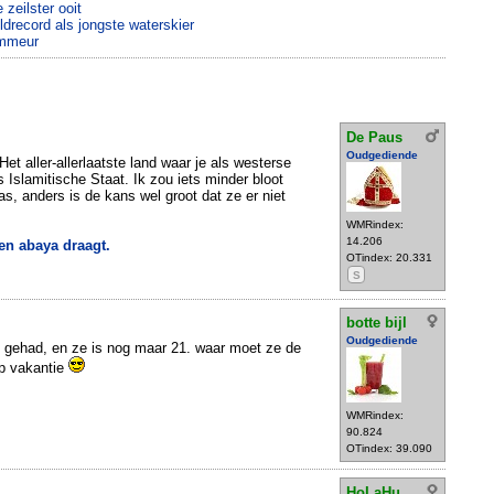
 zeilster ooit
ldrecord als jongste waterskier
ammeur
De Paus
Oudgediende
Het aller-allerlaatste land waar je als westerse
 Islamitische Staat. Ik zou iets minder bloot
s, anders is de kans wel groot dat ze er niet
WMRindex:
14.206
en abaya draagt.
OTindex: 20.331
S
botte bijl
Oudgediende
n gehad, en ze is nog maar 21. waar moet ze de
op vakantie
WMRindex:
90.824
OTindex: 39.090
HoLaHu