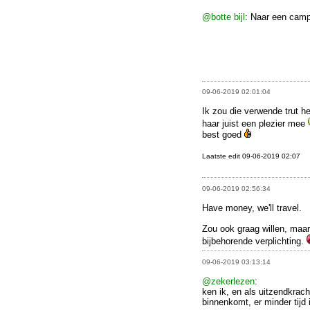
@botte bijl
: Naar een camp
09-06-2019 02:01:04
Ik zou die verwende trut h
haar juist een plezier mee
best goed
Laatste edit 09-06-2019 02:07
09-06-2019 02:56:34
Have money, we'll travel.
Zou ook graag willen, maar
bijbehorende verplichting.
09-06-2019 03:13:14
@zekerlezen
:
ken ik, en als uitzendkrac
binnenkomt, er minder tijd