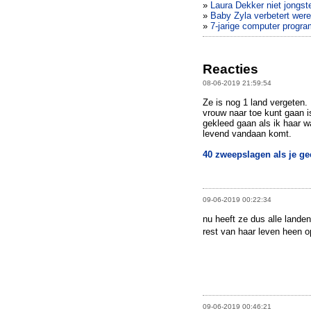
»
Laura Dekker niet jongste
»
Baby Zyla verbetert were
»
7-jarige computer progr
Reacties
08-06-2019 21:59:54
Ze is nog 1 land vergeten. 
vrouw naar toe kunt gaan is
gekleed gaan als ik haar wa
levend vandaan komt.
40 zweepslagen als je ge
09-06-2019 00:22:34
nu heeft ze dus alle lande
rest van haar leven heen 
09-06-2019 00:46:21