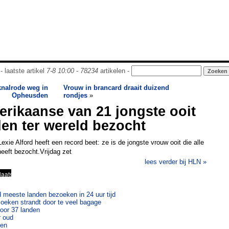
- laatste artikel
7-8 10:00
-
78234
artikelen -
knalrode weg in
Vrouw in brancard draait duizend
Opheusden
rondjes
»
rikaanse van 21 jongste ooit
den ter wereld bezocht
xie Alford heeft een record beet: ze is de jongste vrouw ooit die alle
eeft bezocht.Vrijdag zet
lees verder bij HLN »
 meeste landen bezoeken in 24 uur tijd
oeken strandt door te veel bagage
oor 37 landen
r oud
den