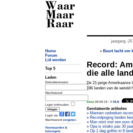
Waar
Maar
Raar
jaargang
-25
Home
«
Buurt lacht om 
Forum
Lid worden
Record: Ame
Top 5
die alle lan
Leden
Gebruikersnaam:
De 21-jarige Amerikaanse Le
196 landen van de wereld h
Wachtwoord:
stora
08-06-19 - ©
HLN
Login onthouden
Gerelateerde artikelen
»
Mannen verbreken record
Login via:
»
Recordpoging landen bez
Wachtwoord
vergeten
.
»
Man reist met een euro d
»
Opa is straks pas 30 jaa
Voorwaarden &
»
Op 1 dag golfen in 8 lan
huisregels