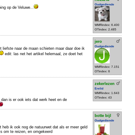
Oudgediende
ing op de Veluwe...
WMRindex: 6.400
OTindex: 2.485
jero
Oudgediende
et liefste naar de maan schieten maar daar doe ik
edit: las net het artikel helemaal, ze doet het
WMRindex: 7.151
OTindex: 6
zekerlezen
Erelid
WMRindex: 1.643
OTindex: 43
 dan is er ook iets dat werk heet en de
botte bijl
Oudgediende
ht heb ik ook nog de natuurwet dat als er meer geld
 is om te reizen, en omgekeerd