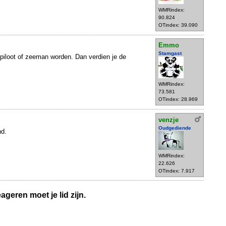
WMRindex:
90.824
OTindex: 39.090
Emmo
Stamgast
 piloot of zeeman worden. Dan verdien je de
WMRindex:
73.581
OTindex: 28.969
venzje
Oudgediende
nd.
WMRindex:
22.626
OTindex: 7.917
geren moet je lid zijn.