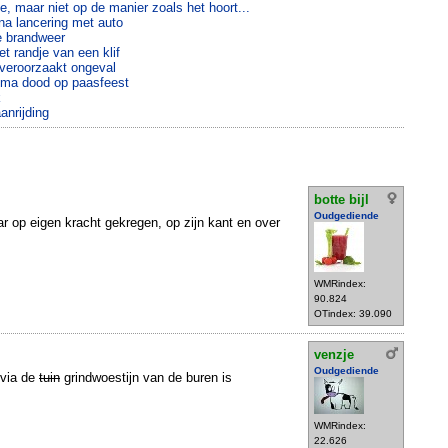
e, maar niet op de manier zoals het hoort...
a lancering met auto
e brandweer
t randje van een klif
veroorzaakt ongeval
 oma dood op paasfeest
k
aanrijding
botte bijl
Oudgediende
r op eigen kracht gekregen, op zijn kant en over
WMRindex:
90.824
OTindex: 39.090
venzje
Oudgediende
j via de
tuin
grindwoestijn van de buren is
WMRindex:
22.626