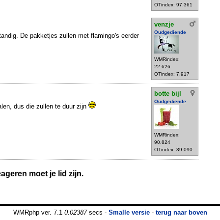
OTindex: 97.361
venzje
Oudgediende
tandig. De pakketjes zullen met flamingo's eerder
WMRindex:
22.626
OTindex: 7.917
botte bijl
Oudgediende
len, dus die zullen te duur zijn
WMRindex:
90.824
OTindex: 39.090
geren moet je lid zijn.
WMRphp ver. 7.1
0.02387
secs -
Smalle versie
-
terug naar boven