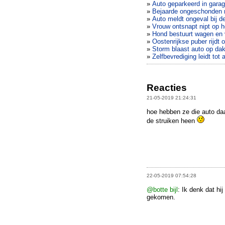
»
Auto geparkeerd in garag
»
Bejaarde ongeschonden n
»
Auto meldt ongeval bij d
»
Vrouw ontsnapt nipt op he
»
Hond bestuurt wagen en 
»
Oostenrijkse puber rijdt
»
Storm blaast auto op da
»
Zelfbevrediging leidt tot 
Reacties
21-05-2019 21:24:31
hoe hebben ze die auto daa
de struiken heen
22-05-2019 07:54:28
@botte bijl
: Ik denk dat hi
gekomen.