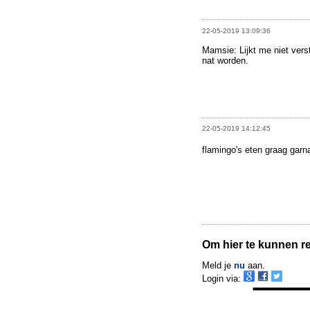
22-05-2019 13:09:36
Mamsie: Lijkt me niet vers
nat worden.
22-05-2019 14:12:45
flamingo's eten graag garna
Om hier te kunnen rea
Meld je
nu
aan.
Login via: