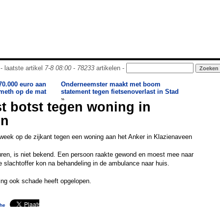
- laatste artikel
7-8 08:00
-
78233
artikelen -
 70.000 euro aan
Onderneemster maakt met boom
 meth op de mat
statement tegen fietsenoverlast in Stad
»
t botst tegen woning in
en
 week op de zijkant tegen een woning aan het Anker in Klazienaveen
ren, is niet bekend. Een persoon raakte gewond en moest mee naar
 slachtoffer kon na behandeling in de ambulance naar huis.
ing ook schade heeft opgelopen.
he