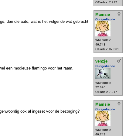
OTindex: 7.917
Mamsie
Oudgediende
gs, dan die auto, wat is het volgende wat gebracht
WMRindex:
46.743
OTindex: 97.361
venzje
Oudgediende
wel een modieuze flamingo voor het raam.
WMRindex:
22.626
OTindex: 7.917
Mamsie
Oudgediende
egenwoordig ook al ingezet voor de bezorging?
WMRindex:
46.743