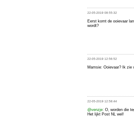
22-05-2019 08:55:32
Eerst komt de ooievaar lan
wordt?
22-05-2019 12:56:52
Mamsie: Ooievaar? Ik zie 
22-05-2019 12:58:44
@venzje
: O, worden die t
Het lijkt Post NL wel!