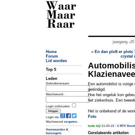
Waar
Maar
Raar
jaargang
-25
Home
«
En dan ploft er plots
Forum
crystal
Lid worden
Automobilis
Top 5
Klazienave
Leden
Gebruikersnaam:
Een automobilist is vorige
geëindigd.
Wachtwoord:
Hoe het ongeluk kon gebeu
het ziekenhuis. Een tweede
Login onthouden
Het is onbekend of de won
Foto
Login via:
Wachtwoord
vergeten
.
botte bijl
21-05-19 - ©
RTV Drent
Voorwaarden &
Gerelateerde artikelen
huisregels