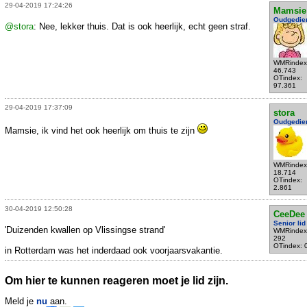
29-04-2019 17:24:26
Mamsie
Oudgedie
@stora
: Nee, lekker thuis. Dat is ook heerlijk, echt geen straf.
WMRindex
46.743
OTindex:
97.361
29-04-2019 17:37:09
stora
Oudgedie
Mamsie, ik vind het ook heerlijk om thuis te zijn
WMRindex
18.714
OTindex:
2.861
30-04-2019 12:50:28
CeeDee
Senior lid
'Duizenden kwallen op Vlissingse strand'
WMRindex
292
OTindex: 
in Rotterdam was het inderdaad ook voorjaarsvakantie.
Om hier te kunnen reageren moet je lid zijn.
Meld je
nu
aan.