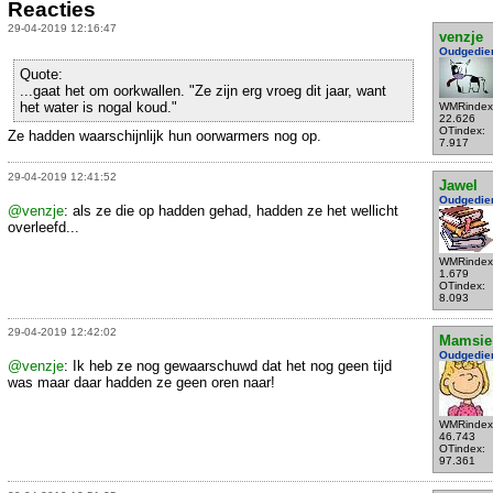
Reacties
29-04-2019 12:16:47
venzje
Oudgedie
Quote:
...gaat het om oorkwallen. "Ze zijn erg vroeg dit jaar, want
het water is nogal koud."
WMRindex
22.626
OTindex:
Ze hadden waarschijnlijk hun oorwarmers nog op.
7.917
29-04-2019 12:41:52
Jawel
Oudgedie
@venzje
: als ze die op hadden gehad, hadden ze het wellicht
overleefd...
WMRindex
1.679
OTindex:
8.093
29-04-2019 12:42:02
Mamsie
Oudgedie
@venzje
: Ik heb ze nog gewaarschuwd dat het nog geen tijd
was maar daar hadden ze geen oren naar!
WMRindex
46.743
OTindex:
97.361