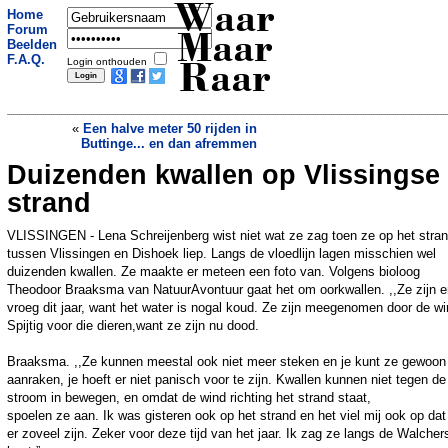
Waar
Home
Forum
Maar
Beelden
F.A.Q.
Login onthouden
Raar
«
Een halve meter 50 rijden in
Buttinge... en dan afremmen
Duizenden kwallen op Vlissingse
Vrouw mag kamer niet huren wegens
haar sterrenbeeld
»
strand
VLISSINGEN - Lena Schreijenberg wist niet wat ze zag toen ze op het stra
tussen Vlissingen en Dishoek liep. Langs de vloedlijn lagen misschien wel
duizenden kwallen. Ze maakte er meteen een foto van. Volgens bioloog
Theodoor Braaksma van NatuurAvontuur gaat het om oorkwallen. ,,Ze zijn e
vroeg dit jaar, want het water is nogal koud. Ze zijn meegenomen door de wi
Spijtig voor die dieren,want ze zijn nu dood.
Braaksma. ,,Ze kunnen meestal ook niet meer steken en je kunt ze gewoon
aanraken, je hoeft er niet panisch voor te zijn. Kwallen kunnen niet tegen de
stroom in bewegen, en omdat de wind richting het strand staat,
spoelen ze aan. Ik was gisteren ook op het strand en het viel mij ook op dat
er zoveel zijn. Zeker voor deze tijd van het jaar. Ik zag ze langs de Walcher