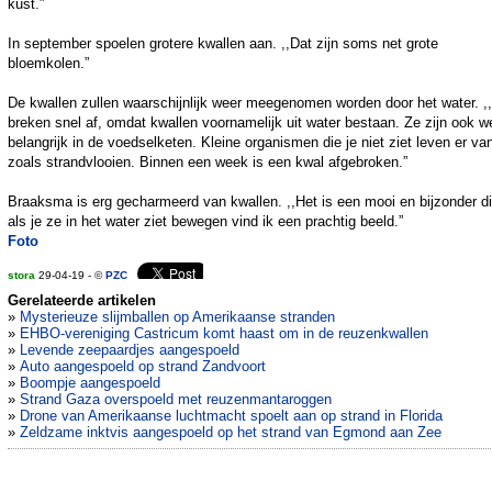
kust.”
In september spoelen grotere kwallen aan. ,,Dat zijn soms net grote
bloemkolen.”
De kwallen zullen waarschijnlijk weer meegenomen worden door het water. ,
breken snel af, omdat kwallen voornamelijk uit water bestaan. Ze zijn ook w
belangrijk in de voedselketen. Kleine organismen die je niet ziet leven er va
zoals strandvlooien. Binnen een week is een kwal afgebroken.”
Braaksma is erg gecharmeerd van kwallen. ,,Het is een mooi en bijzonder di
als je ze in het water ziet bewegen vind ik een prachtig beeld.”
Foto
stora
29-04-19 - ©
PZC
Gerelateerde artikelen
»
Mysterieuze slijmballen op Amerikaanse stranden
»
EHBO-vereniging Castricum komt haast om in de reuzenkwallen
»
Levende zeepaardjes aangespoeld
»
Auto aangespoeld op strand Zandvoort
»
Boompje aangespoeld
»
Strand Gaza overspoeld met reuzenmantaroggen
»
Drone van Amerikaanse luchtmacht spoelt aan op strand in Florida
»
Zeldzame inktvis aangespoeld op het strand van Egmond aan Zee