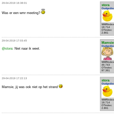
29-04-2019 16:38:01
stora
Oudgedie
Was er een wmr meeting?
WMRindex
18.714
OTindex:
2.861
29-04-2019 17:03:45
Mamsie
Oudgedie
@stora
: Niet naar ik weet.
WMRindex
46.743
OTindex:
97.361
29-04-2019 17:22:13
stora
Oudgedie
Mamsie, jij was ook niet op het strand
WMRindex
18.714
OTindex:
2.861