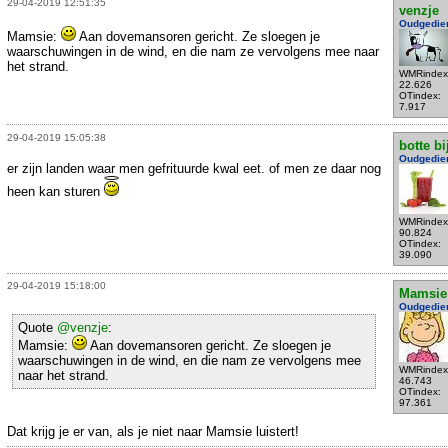
29-04-2019 12:51:35
venzje
Oudgedie
Mamsie:
Aan dovemansoren gericht. Ze sloegen je
waarschuwingen in de wind, en die nam ze vervolgens mee naar
het strand.
WMRindex
22.626
OTindex:
7.917
29-04-2019 15:05:38
botte bi
Oudgedie
er zijn landen waar men gefrituurde kwal eet. of men ze daar nog
heen kan sturen
WMRindex
90.824
OTindex:
39.090
29-04-2019 15:18:00
Mamsie
Oudgedie
Quote
@venzje
:
Mamsie:
Aan dovemansoren gericht. Ze sloegen je
waarschuwingen in de wind, en die nam ze vervolgens mee
WMRindex
naar het strand.
46.743
OTindex:
97.361
Dat krijg je er van, als je niet naar Mamsie luistert!