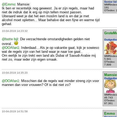
Senior lid
@Emmo
: Mamsie:
WMRindex
191
Ik ben er recentelijk nog geweest. Ja er zijn regels, maar had
OTindex: 
niet de indruk dat ik erg op mijn tellen moest passen.
Uiteraard weet je dat het een moslim land is en dat je met
alcohol moet opletten... Maar behalve dat een fijne en warme tijd
gehad.
10-04-2019 14:23:32
GroteM
@botte bijl
: Die verzachtende omstandigheden gelden niet
Oudgedie
overal..
@DOAfan1
: Inderdaad... Als je op vakantie gaat, kijk je sowieso
wat de regels zijn van het land waar je naar toe gaat..
Om eerlijk te zijn trekt een land als Dubai of Saoudi-Arabie mij
WMRindex
niet zo, maar ieder zijn eigen smaak.
5.941
OTindex:
7.899
10-04-2019 14:35:20
Mamsie
Oudgedie
@DOAfan1
: Misschien dat de regels wat minder streng zijn voor
mannen dan voor vrouwen? Of is dat niet zo?
WMRindex
46.743
OTindex:
97.361
10-04-2019 14:51:58
Emmo
Stamgast