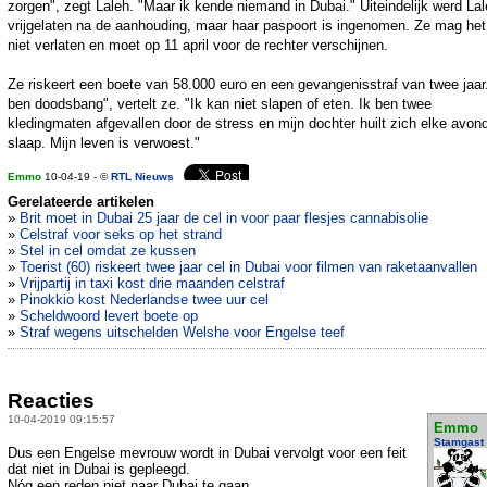
zorgen", zegt Laleh. "Maar ik kende niemand in Dubai." Uiteindelijk werd La
vrijgelaten na de aanhouding, maar haar paspoort is ingenomen. Ze mag het
niet verlaten en moet op 11 april voor de rechter verschijnen.
Ze riskeert een boete van 58.000 euro en een gevangenisstraf van twee jaar.
ben doodsbang", vertelt ze. "Ik kan niet slapen of eten. Ik ben twee
kledingmaten afgevallen door de stress en mijn dochter huilt zich elke avond
slaap. Mijn leven is verwoest."
Emmo
10-04-19 - ©
RTL Nieuws
Gerelateerde artikelen
»
Brit moet in Dubai 25 jaar de cel in voor paar flesjes cannabisolie
»
Celstraf voor seks op het strand
»
Stel in cel omdat ze kussen
»
Toerist (60) riskeert twee jaar cel in Dubai voor filmen van raketaanvallen
»
Vrijpartij in taxi kost drie maanden celstraf
»
Pinokkio kost Nederlandse twee uur cel
»
Scheldwoord levert boete op
»
Straf wegens uitschelden Welshe voor Engelse teef
Reacties
10-04-2019 09:15:57
Emmo
Stamgast
Dus een Engelse mevrouw wordt in Dubai vervolgt voor een feit
dat niet in Dubai is gepleegd.
Nóg een reden niet naar Dubai te gaan.