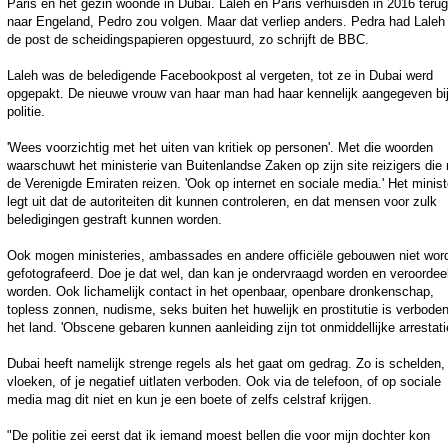
Paris en het gezin woonde in Dubai. Laleh en Paris verhuisden in 2016 terug
naar Engeland, Pedro zou volgen. Maar dat verliep anders. Pedra had Laleh
de post de scheidingspapieren opgestuurd, zo schrijft de BBC.
Laleh was de beledigende Facebookpost al vergeten, tot ze in Dubai werd
opgepakt. De nieuwe vrouw van haar man had haar kennelijk aangegeven bi
politie.
'Wees voorzichtig met het uiten van kritiek op personen'. Met die woorden
waarschuwt het ministerie van Buitenlandse Zaken op zijn site reizigers die 
de Verenigde Emiraten reizen. 'Ook op internet en sociale media.' Het minist
legt uit dat de autoriteiten dit kunnen controleren, en dat mensen voor zulk
beledigingen gestraft kunnen worden.
Ook mogen ministeries, ambassades en andere officiële gebouwen niet wor
gefotografeerd. Doe je dat wel, dan kan je ondervraagd worden en veroordee
worden. Ook lichamelijk contact in het openbaar, openbare dronkenschap,
topless zonnen, nudisme, seks buiten het huwelijk en prostitutie is verboden
het land. 'Obscene gebaren kunnen aanleiding zijn tot onmiddellijke arrestatie
Dubai heeft namelijk strenge regels als het gaat om gedrag. Zo is schelden,
vloeken, of je negatief uitlaten verboden. Ook via de telefoon, of op sociale
media mag dit niet en kun je een boete of zelfs celstraf krijgen.
"De politie zei eerst dat ik iemand moest bellen die voor mijn dochter kon