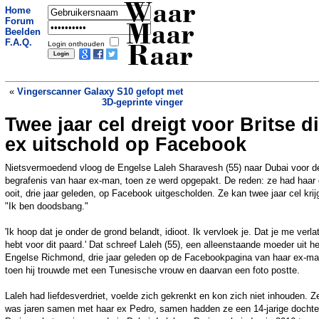
Waar
Home
Forum
Maar
Beelden
F.A.Q.
Login onthouden
Raar
«
Vingerscanner Galaxy S10 gefopt met
3D-geprinte vinger
Twee jaar cel dreigt voor Britse d
Zangeres mag met deze ongepaste
bikini niet meer het zwembad in na
ex uitschold op Facebook
klachten van moeders
»
Nietsvermoedend vloog de Engelse Laleh Sharavesh (55) naar Dubai voor d
begrafenis van haar ex-man, toen ze werd opgepakt. De reden: ze had haar
ooit, drie jaar geleden, op Facebook uitgescholden. Ze kan twee jaar cel krij
"Ik ben doodsbang."
'Ik hoop dat je onder de grond belandt, idioot. Ik vervloek je. Dat je me verla
hebt voor dit paard.' Dat schreef Laleh (55), een alleenstaande moeder uit he
Engelse Richmond, drie jaar geleden op de Facebookpagina van haar ex-m
toen hij trouwde met een Tunesische vrouw en daarvan een foto postte.
Laleh had liefdesverdriet, voelde zich gekrenkt en kon zich niet inhouden. Z
was jaren samen met haar ex Pedro, samen hadden ze een 14-jarige dochte