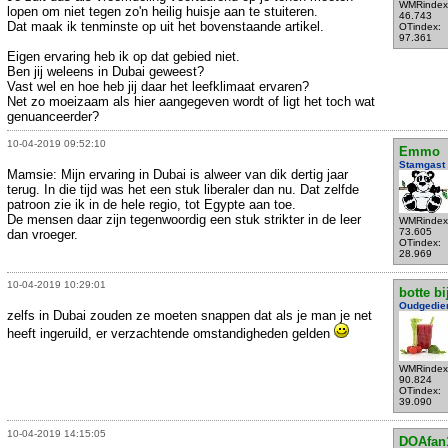
WMRindex
lopen om niet tegen zo'n heilig huisje aan te stuiteren.
46.743
Dat maak ik tenminste op uit het bovenstaande artikel.
OTindex:
97.361
Eigen ervaring heb ik op dat gebied niet.
Ben jij weleens in Dubai geweest?
Vast wel en hoe heb jij daar het leefklimaat ervaren?
Net zo moeizaam als hier aangegeven wordt of ligt het toch wat
genuanceerder?
10-04-2019 09:52:10
Emmo
Stamgast
Mamsie: Mijn ervaring in Dubai is alweer van dik dertig jaar
terug. In die tijd was het een stuk liberaler dan nu. Dat zelfde
patroon zie ik in de hele regio, tot Egypte aan toe.
De mensen daar zijn tegenwoordig een stuk strikter in de leer
WMRindex
73.605
dan vroeger.
OTindex:
28.969
10-04-2019 10:29:01
botte bi
Oudgedie
zelfs in Dubai zouden ze moeten snappen dat als je man je net
heeft ingeruild, er verzachtende omstandigheden gelden
WMRindex
90.824
OTindex:
39.090
10-04-2019 14:15:05
DOAfan