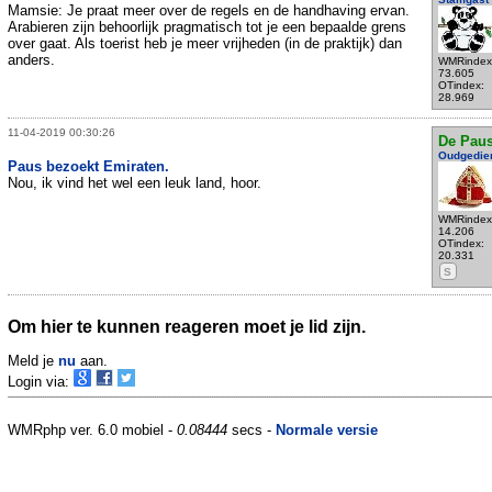
Mamsie: Je praat meer over de regels en de handhaving ervan.
Arabieren zijn behoorlijk pragmatisch tot je een bepaalde grens
over gaat. Als toerist heb je meer vrijheden (in de praktijk) dan
anders.
WMRindex
73.605
OTindex:
28.969
11-04-2019 00:30:26
De Pau
Oudgedie
Paus bezoekt Emiraten.
Nou, ik vind het wel een leuk land, hoor.
WMRindex
14.206
OTindex:
20.331
S
Om hier te kunnen reageren moet je lid zijn.
Meld je
nu
aan.
Login via:
WMRphp ver. 6.0 mobiel -
0.08444
secs -
Normale versie