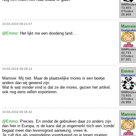
WMRindex
73.605
OTindex:
28.969
10-04-2019 09:21:07
Mamsie
Oudgedie
@Emmo
: Het lijkt me een doodeng land....
WMRindex
46.743
OTindex:
97.361
10-04-2019 09:29:14
Emmo
Stamgast
Mamsie: Mij niet. Maar de plaatselijke mores is een beetje
anders dan wij gewend zijn.
Wat ik wat minder vind is dat ze die mores, gezien het artikel,
ook nog eens willen exporteren.
WMRindex
73.605
OTindex:
28.969
10-04-2019 09:36:42
Mamsie
Oudgedie
@Emmo
: Precies. En omdat de gebruiken daar zo anders zijn
dan hier in Europa, is de kans dat je ongemerkt tóch een 'zonde'
begaat meer dan levensgroot aanwezig, vrees ik.
Je zult dus als vreemdeling voortdurend op je tenen moeten