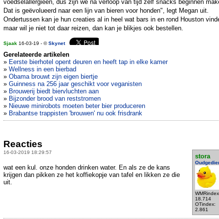
voedselallergieën, dus zijn we na verloop van tijd zelf snacks beginnen mak
Dat is geëvolueerd naar een lijn van bieren voor honden", legt Megan uit.
Ondertussen kan je hun creaties al in heel wat bars in en rond Houston vind
maar wil je niet tot daar reizen, dan kan je blikjes ook bestellen.
Sjaak
16-03-19 - ©
Skynet
Gerelateerde artikelen
»
Eerste bierhotel opent deuren en heeft tap in elke kamer
»
Wellness in een bierbad
»
Obama brouwt zijn eigen biertje
»
Guinness na 256 jaar geschikt voor veganisten
»
Brouwerij biedt biervluchten aan
»
Bijzonder brood van reststromen
»
Nieuwe minirobots moeten beter bier produceren
»
Brabantse trappisten 'brouwen' nu ook frisdrank
Reacties
16-03-2019 18:29:57
stora
Oudgedie
wat een kul. onze honden drinken water. En als ze de kans
krijgen dan pikken ze het koffiekopje van tafel en likken ze die
uit.
WMRindex
18.714
OTindex:
2.861