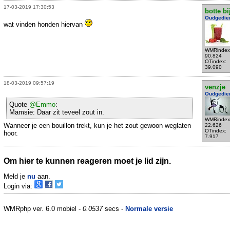
17-03-2019 17:30:53
botte bi
Oudgedie
wat vinden honden hiervan
WMRindex
90.824
OTindex:
39.090
18-03-2019 09:57:19
venzje
Oudgedie
Quote
@Emmo
:
Mamsie: Daar zit teveel zout in.
WMRindex
Wanneer je een bouillon trekt, kun je het zout gewoon weglaten
22.626
OTindex:
hoor.
7.917
Om hier te kunnen reageren moet je lid zijn.
Meld je
nu
aan.
Login via:
WMRphp ver. 6.0 mobiel -
0.0537
secs -
Normale versie