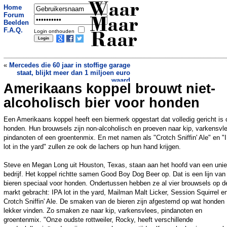
Waar
Home
Forum
Maar
Beelden
F.A.Q.
Login onthouden
Raar
«
Mercedes die 60 jaar in stoffige garage
staat, blijkt meer dan 1 miljoen euro
waard
Amerikaans koppel brouwt niet-
Beiers dorp kocht per ongeluk voorraad
toiletpapier voor 12 jaar
»
alcoholisch bier voor honden
Een Amerikaans koppel heeft een biermerk opgestart dat volledig gericht is 
honden. Hun brouwsels zijn non-alcoholisch en proeven naar kip, varkensvl
pindanoten of een groentenmix. En met namen als "Crotch Sniffin' Ale" en "
lot in the yard" zullen ze ook de lachers op hun hand krijgen.
Steve en Megan Long uit Houston, Texas, staan aan het hoofd van een uni
bedrijf. Het koppel richtte samen Good Boy Dog Beer op. Dat is een lijn van
bieren speciaal voor honden. Ondertussen hebben ze al vier brouwsels op d
markt gebracht: IPA lot in the yard, Mailman Malt Licker, Session Squirrel e
Crotch Sniffin' Ale. De smaken van de bieren zijn afgestemd op wat honden
lekker vinden. Zo smaken ze naar kip, varkensvlees, pindanoten en
groentenmix. "Onze oudste rottweiler, Rocky, heeft verschillende