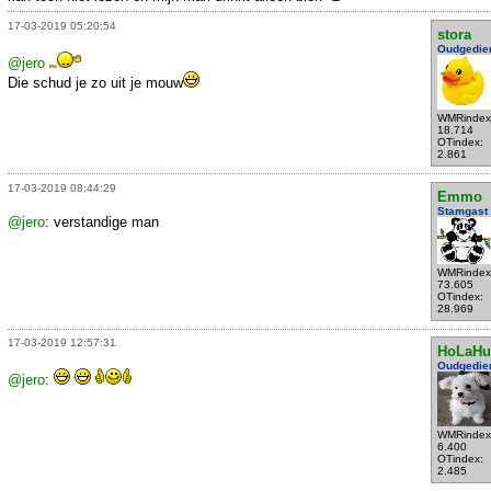
17-03-2019 05:20:54
stora
Oudgedie
@jero
Die schud je zo uit je mouw
WMRindex
18.714
OTindex:
2.861
17-03-2019 08:44:29
Emmo
Stamgast
@jero
: verstandige man
WMRindex
73.605
OTindex:
28.969
17-03-2019 12:57:31
HoLaHu
Oudgedie
@jero
:
WMRindex
6.400
OTindex:
2.485