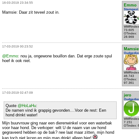
16-03-2019 23:34:55
Emmo
Stamgast
Mamsie: Daar zit teveel zout in.
WMRindex
73.605
OTindex:
28.969
17-03-2019 00:23:52
Mamsie
Oudgedie
@Emmo
: nou ja, ongewone bouillon dan. Dat erge zoute spul
hoef ik ook niet.
WMRindex
46.743
OTindex:
97.361
17-03-2019 02:47:09
jero
Oudgedie
Quote
@HoLaHu
:
De namen vind ik grappig gevonden....Voor de rest: Een
hond drinkt water!
WMRindex
7.151
Mijn buurvrouw ging naar een dierenwinkel voor een waterbak
OTindex: 
voor haar hond. De verkoper: wilt U de naam van uw hond
gegraveerd hebben op de bak? nee laat maar zitten, mijn hond
kan toch niet lezen en mijn man drinkt alleen bier!