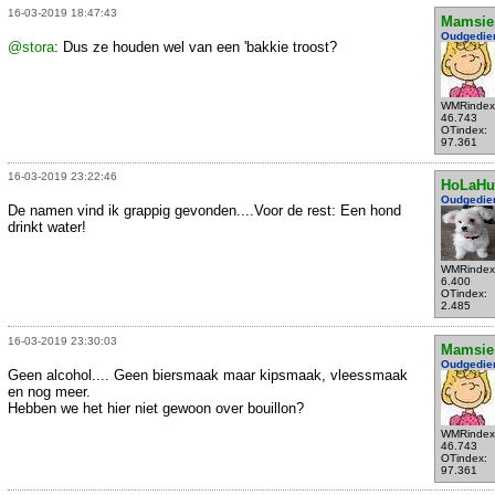
16-03-2019 18:47:43
Mamsie
Oudgedie
@stora
: Dus ze houden wel van een 'bakkie troost?
WMRindex
46.743
OTindex:
97.361
16-03-2019 23:22:46
HoLaHu
Oudgedie
De namen vind ik grappig gevonden....Voor de rest: Een hond
drinkt water!
WMRindex
6.400
OTindex:
2.485
16-03-2019 23:30:03
Mamsie
Oudgedie
Geen alcohol.... Geen biersmaak maar kipsmaak, vleessmaak
en nog meer.
Hebben we het hier niet gewoon over bouillon?
WMRindex
46.743
OTindex:
97.361