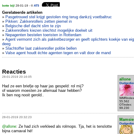
botte bijl
28-01-19 - ©
AT5
Gerelateerde artikelen
»
Pasgetrouwd stel krijgt gestolen ring terug dankzij voetbaltruc
»
Pikken: Zakkenrollers zetten piemel in
»
Belgische dief dacht slim te zijn
»
Zakkenrollers kiezen slechtst mogelijke doelwit uit
»
Nepagenten bestelen toeristen in Rotterdam
»
Agent vermomt zich als pakketbezorger en geeft oplichters koekje van ei
deeg
»
Slachtoffer laat zakkenroller politie bellen
»
Valse agent houdt échte agenten tegen en valt door de mand
Reacties
28-01-2019 20:16:05
allone
Oudgedie
Had ze een briefje op haar jas gespeld: rol mij?
of waarom moesten ze allemaal haar hebben?
Ik ben nog nooit gerold..
WMRindex
55.562
OTindex:
99.230
28-01-2019 20:32:23
Mamsie
Oudgedie
@allone
: Ze had zich verkleed als rolmops. Tja, het is tenslotte
bijna carnaval hè!