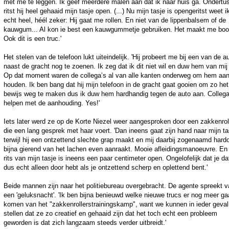
met me te leggen. Ik geef meerdere malen aan dat ik naar huis ga. Ondertu
ritst hij heel gehaaid mijn tasje open. (...) Nu mijn tasje is opengeritst weet i
echt heel, héél zeker: Hij gaat me rollen. En niet van de lippenbalsem of de
kauwgum... Al kon ie best een kauwgummetje gebruiken. Het maakt me boo
Ook dit is een truc.'
Het stelen van de telefoon lukt uiteindelijk. 'Hij probeert me bij een van de a
naast de gracht nog te zoenen. Ik zeg dat ik dit niet wil en duw hem van mij 
Op dat moment waren de collega’s al van alle kanten onderweg om hem aan
houden. Ik ben bang dat hij mijn telefoon in de gracht gaat gooien om zo het
bewijs weg te maken dus ik duw hem hardhandig tegen de auto aan. Collega
helpen met de aanhouding. Yes!'
Iets later werd ze op de Korte Niezel weer aangesproken door een zakkenroll
die een lang gesprek met haar voert. 'Dan ineens gaat zijn hand naar mijn ta
terwijl hij een ontzettend slechte grap maakt en mij daarbij zogenaamd hard
bijna gierend van het lachen even aanraakt. Mooie afleidingsmanoeuvre. En
rits van mijn tasje is ineens een paar centimeter open. Ongelofelijk dat je da
dus echt alleen door hebt als je ontzettend scherp en oplettend bent.'
Beide mannen zijn naar het politiebureau overgebracht. De agente spreekt 
een 'geluksnacht'. 'Ik ben bijna benieuwd welke nieuwe trucs er nog meer g
komen van het "zakkenrollerstrainingskamp", want we kunnen in ieder geval
stellen dat ze zo creatief en gehaaid zijn dat het toch echt een probleem
geworden is dat zich langzaam steeds verder uitbreidt.'