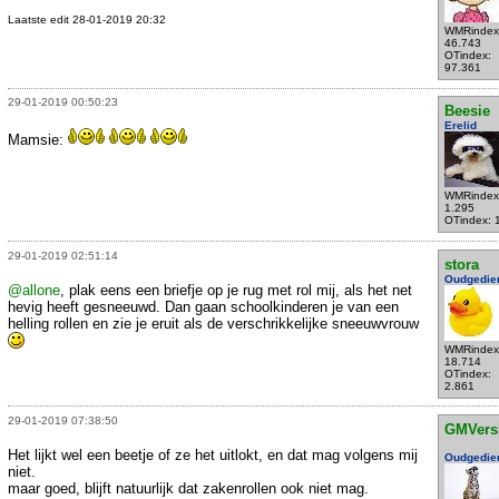
Laatste edit 28-01-2019 20:32
WMRindex
46.743
OTindex:
97.361
29-01-2019 00:50:23
Beesie
Erelid
Mamsie:
WMRindex
1.295
OTindex: 
29-01-2019 02:51:14
stora
Oudgedie
@allone
, plak eens een briefje op je rug met rol mij, als het net
hevig heeft gesneeuwd. Dan gaan schoolkinderen je van een
helling rollen en zie je eruit als de verschrikkelijke sneeuwvrouw
WMRindex
18.714
OTindex:
2.861
29-01-2019 07:38:50
GMVers
Het lijkt wel een beetje of ze het uitlokt, en dat mag volgens mij
Oudgedie
niet.
maar goed, blijft natuurlijk dat zakenrollen ook niet mag.