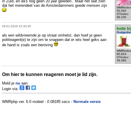
in Zuid, en da's nog geen 20 jaar geleden.. Maar het laat zien
dat het merendeel van de Amsterdammers goede mensen zijn
WMRindex
55.562
OTindex:
99.230
29-01-2019 22:33:35
botte bi
Oudgedie
als een wildvreemde je op straat omhelst, dan hoef je geen
politieagent(e) te zijn om te snappen dat er iets heel geks aan
de hand is zoals een beroving
WMRindex
90.824
OTindex:
39.090
Om hier te kunnen reageren moet je lid zijn.
Meld je
nu
aan.
Login via:
WMRphp ver. 6.0 mobiel -
0.08185
secs -
Normale versie