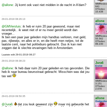
WMRindex
@allone
: Jij komt ook vast niet midden in de nacht in A'dam?
641
OTindex:
10.438
29-01-2019 08:26:13
allone
Oudgedie
@GMVersluis
: ik heb er ruim 20 jaar gewoond, maar niet
recentelijk.. ik weet niet of er nu meer gerold wordt dan
vroeger...
WMRindex
Ik ben een paar jaar geleden mijn handtas verloren, met geld,
55.562
pas, rijbewijs, en alles er in, en die heeft men netjes, tot de
OTindex:
laatste cent, naar het politieburo gebracht. Dus ik kan niet
99.230
zeggen dat ik slechte ervaringen heb in Amsterdam.
Laatste edit 29-01-2019 08:27
29-01-2019 08:38:23
Jura6
Erelid
@allone
: Ik heb daar ruim 20 jaar geleden en tas gevonden. Die
heb ik naar bureau beursstraat gebracht. Misschien was dat jou
tas wel
WMRindex
3.151
OTindex:
2.078
29-01-2019 09:50:35
allone
Oudgedie
@Jura6
:
dat zou leuk geweest zijn
maar mij gebeurde het