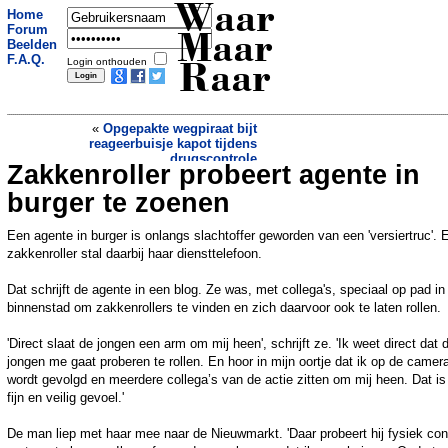
Waar
Home
Forum
Maar
Beelden
F.A.Q.
Login onthouden
Raar
«
Opgepakte wegpiraat bijt
reageerbuisje kapot tijdens
drugscontrole
Zakkenroller probeert agente in
Buren proberen 'afwezige' buurman
tevergeefs weg te krijgen
»
burger te zoenen
Een agente in burger is onlangs slachtoffer geworden van een 'versiertruc'. 
zakkenroller stal daarbij haar diensttelefoon.
Dat schrijft de agente in een blog. Ze was, met collega's, speciaal op pad in
binnenstad om zakkenrollers te vinden en zich daarvoor ook te laten rollen.
'Direct slaat de jongen een arm om mij heen', schrijft ze. 'Ik weet direct dat 
jongen me gaat proberen te rollen. En hoor in mijn oortje dat ik op de camer
wordt gevolgd en meerdere collega’s van de actie zitten om mij heen. Dat is
fijn en veilig gevoel.'
De man liep met haar mee naar de Nieuwmarkt. 'Daar probeert hij fysiek con