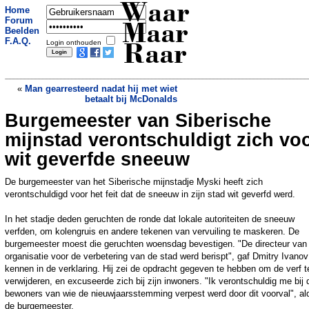
Waar
Home
Forum
Maar
Beelden
F.A.Q.
Login onthouden
Raar
«
Man gearresteerd nadat hij met wiet
betaalt bij McDonalds
Burgemeester van Siberische
Dit schaap heeft een rolstoel en woont
sinds kort in Nederland
»
mijnstad verontschuldigt zich vo
wit geverfde sneeuw
De burgemeester van het Siberische mijnstadje Myski heeft zich
verontschuldigd voor het feit dat de sneeuw in zijn stad wit geverfd werd.
In het stadje deden geruchten de ronde dat lokale autoriteiten de sneeuw
verfden, om kolengruis en andere tekenen van vervuiling te maskeren. De
burgemeester moest die geruchten woensdag bevestigen. "De directeur van
organisatie voor de verbetering van de stad werd berispt", gaf Dmitry Ivanov
kennen in de verklaring. Hij zei de opdracht gegeven te hebben om de verf t
verwijderen, en excuseerde zich bij zijn inwoners. "Ik verontschuldig me bij 
bewoners van wie de nieuwjaarsstemming verpest werd door dit voorval", al
de burgemeester.