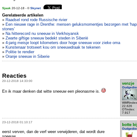
Sjaak
20-12-18 - ©
Skynet
Gerelateerde artikelen
»
Raadsel rond rode Russische rivier
»
Een nieuwe rage in Drenthe: mensen geluksmomentjes bezorgen met 'ha
stones'
»
Na hitterecord nu sneeuw in Verkhoyansk
»
Zwarte giftige sneeuw bedekt steden in Siberië
»
4-jarig meisje loopt kilometers door hoge sneeuw voor zieke oma
»
Kunstenaar trotseert kou om sneeuwdraak te tekenen
»
Politie te rendier
»
Oranje sneeuw in Siberie
Reacties
20-12-2018 14:33:00
venzje
Oudgedie
En ik maar denken dat witte sneeuw een pleonasme is.
WMRindex
22.626
OTindex:
7.917
23-12-2018 01:10:17
botte bi
Oudgedie
eerst verven, dan de verf weer verwijderen, dat wordt dure
sneeuw....