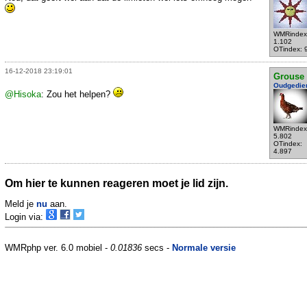
WMRindex
1.102
OTindex: 
16-12-2018 23:19:01
Grouse
Oudgedie
@Hisoka
: Zou het helpen?
WMRindex
5.802
OTindex:
4.897
Om hier te kunnen reageren moet je lid zijn.
Meld je
nu
aan.
Login via:
WMRphp ver. 6.0 mobiel -
0.01836
secs -
Normale versie