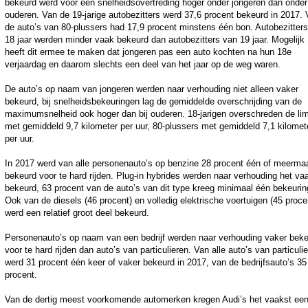
bekeurd werd voor een snelheidsovertreding hoger onder jongeren dan onder
ouderen. Van de 19-jarige autobezitters werd 37,6 procent bekeurd in 2017.
de auto’s van 80-plussers had 17,9 procent minstens één bon. Autobezitter
18 jaar werden minder vaak bekeurd dan autobezitters van 19 jaar. Mogelijk
heeft dit ermee te maken dat jongeren pas een auto kochten na hun 18e
verjaardag en daarom slechts een deel van het jaar op de weg waren.
De auto’s op naam van jongeren werden naar verhouding niet alleen vaker
bekeurd, bij snelheidsbekeuringen lag de gemiddelde overschrijding van de
maximumsnelheid ook hoger dan bij ouderen. 18-jarigen overschreden de lim
met gemiddeld 9,7 kilometer per uur, 80-plussers met gemiddeld 7,1 kilomet
per uur.
In 2017 werd van alle personenauto’s op benzine 28 procent één of meerma
bekeurd voor te hard rijden. Plug-in hybrides werden naar verhouding het va
bekeurd, 63 procent van de auto’s van dit type kreeg minimaal één bekeurin
Ook van de diesels (46 procent) en volledig elektrische voertuigen (45 proce
werd een relatief groot deel bekeurd.
Personenauto’s op naam van een bedrijf werden naar verhouding vaker bek
voor te hard rijden dan auto’s van particulieren. Van alle auto’s van particuli
werd 31 procent één keer of vaker bekeurd in 2017, van de bedrijfsauto’s 35
procent.
Van de dertig meest voorkomende automerken kregen Audi’s het vaakst ee