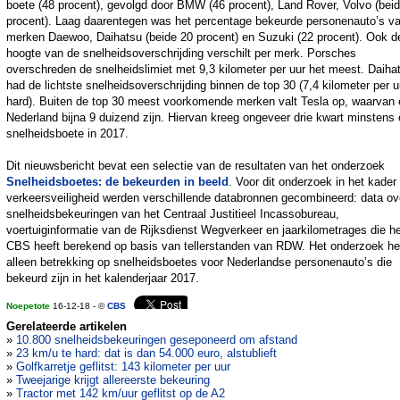
boete (48 procent), gevolgd door BMW (46 procent), Land Rover, Volvo (bei
procent). Laag daarentegen was het percentage bekeurde personenauto’s v
merken Daewoo, Daihatsu (beide 20 procent) en Suzuki (22 procent). Ook d
hoogte van de snelheidsoverschrijding verschilt per merk. Porsches
overschreden de snelheidslimiet met 9,3 kilometer per uur het meest. Daiha
had de lichtste snelheidsoverschrijding binnen de top 30 (7,4 kilometer per u
hard). Buiten de top 30 meest voorkomende merken valt Tesla op, waarvan e
Nederland bijna 9 duizend zijn. Hiervan kreeg ongeveer drie kwart minstens
snelheidsboete in 2017.
Dit nieuwsbericht bevat een selectie van de resultaten van het onderzoek
Snelheidsboetes: de bekeurden in beeld
. Voor dit onderzoek in het kader
verkeersveiligheid werden verschillende databronnen gecombineerd: data ov
snelheidsbekeuringen van het Centraal Justitieel Incassobureau,
voertuiginformatie van de Rijksdienst Wegverkeer en jaarkilometrages die h
CBS heeft berekend op basis van tellerstanden van RDW. Het onderzoek he
alleen betrekking op snelheidsboetes voor Nederlandse personenauto’s die
bekeurd zijn in het kalenderjaar 2017.
Noepetote
16-12-18 - ©
CBS
Gerelateerde artikelen
»
10.800 snelheidsbekeuringen geseponeerd om afstand
»
23 km/u te hard: dat is dan 54.000 euro, alstublieft
»
Golfkarretje geflitst: 143 kilometer per uur
»
Tweejarige krijgt allereerste bekeuring
»
Tractor met 142 km/uur geflitst op de A2