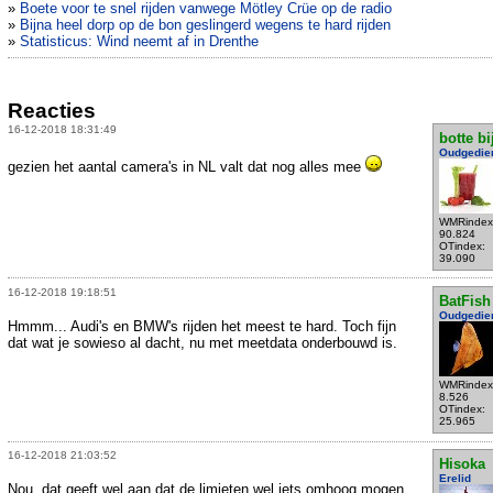
»
Boete voor te snel rijden vanwege Mötley Crüe op de radio
»
Bijna heel dorp op de bon geslingerd wegens te hard rijden
»
Statisticus: Wind neemt af in Drenthe
Reacties
16-12-2018 18:31:49
botte bi
Oudgedie
gezien het aantal camera's in NL valt dat nog alles mee
WMRindex
90.824
OTindex:
39.090
16-12-2018 19:18:51
BatFish
Oudgedie
Hmmm... Audi's en BMW's rijden het meest te hard. Toch fijn
dat wat je sowieso al dacht, nu met meetdata onderbouwd is.
WMRindex
8.526
OTindex:
25.965
16-12-2018 21:03:52
Hisoka
Erelid
Nou, dat geeft wel aan dat de limieten wel iets omhoog mogen