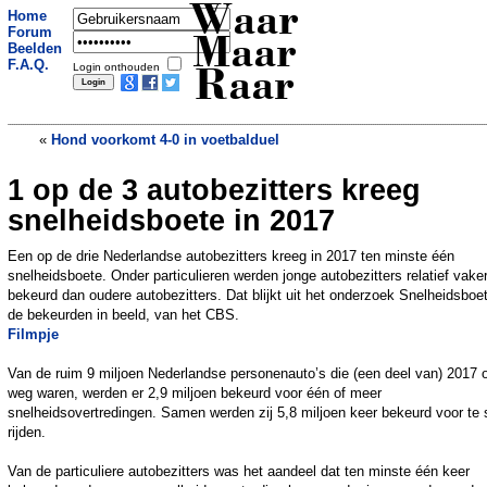
Waar
Home
Forum
Maar
Beelden
F.A.Q.
Login onthouden
Raar
«
Hond voorkomt 4-0 in voetbalduel
1 op de 3 autobezitters kreeg
And the winner is... poenie
»
snelheidsboete in 2017
Een op de drie Nederlandse autobezitters kreeg in 2017 ten minste één
snelheidsboete. Onder particulieren werden jonge autobezitters relatief vake
bekeurd dan oudere autobezitters. Dat blijkt uit het onderzoek Snelheidsboe
de bekeurden in beeld, van het CBS.
Filmpje
Van de ruim 9 miljoen Nederlandse personenauto’s die (een deel van) 2017 
weg waren, werden er 2,9 miljoen bekeurd voor één of meer
snelheidsovertredingen. Samen werden zij 5,8 miljoen keer bekeurd voor te 
rijden.
Van de particuliere autobezitters was het aandeel dat ten minste één keer