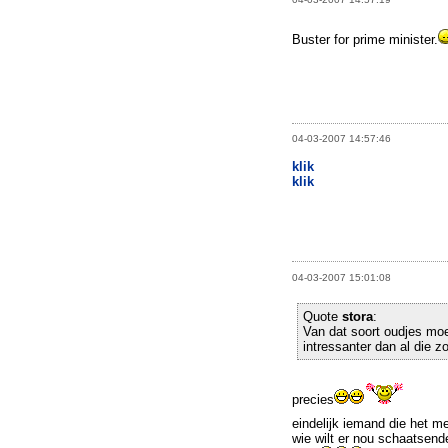
Buster for prime minister.
04-03-2007 14:57:46
klik
klik
04-03-2007 15:01:08
Quote
stora
:
Van dat soort oudjes mo
intressanter dan al die 
precies
eindelijk iemand die het m
wie wilt er nou schaatsende