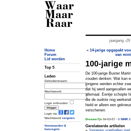
Waar
Maar
Raar
jaargang
-25
Home
«
14-jarige opgepakt voo
Forum
van min
Lid worden
100-jarige 
Top 5
De 100-jarige Buster Marti
Leden
zouden denken: Wat kan ee
Gebruikersnaam:
jongens werden echter zwaa
dat hij werd aangevallen w
Wachtwoord:
allemaal. Eentje schopte 
die de oudste nog werkende
Login onthouden
hield er alleen een gekneu
verschenen.
Login via:
Wachtwoord
vergeten
.
DreamerTje
04-03-07 - ©
WMR J.
Gerelateerde artikelen
Voorwaarden &
huisregels
»
Jongeren voetballen met d