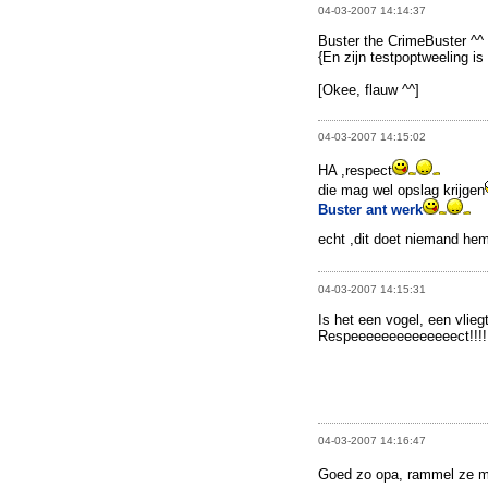
04-03-2007 14:14:37
Buster the CrimeBuster ^^
{En zijn testpoptweeling i
[Okee, flauw ^^]
04-03-2007 14:15:02
HA ,respect
die mag wel opslag krijgen
Buster ant werk
echt ,dit doet niemand he
04-03-2007 14:15:31
Is het een vogel, een vlieg
Respeeeeeeeeeeeeeect!!!!
04-03-2007 14:16:47
Goed zo opa, rammel ze m