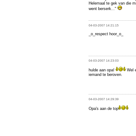
Helemaal te gek van die m
went berserk..."
04-03-2007 14:21:15
_o_respect hoor_o_
04-03-2007 14:23:03
hulde aan opa!
Wel e
iemand te beroven.
04-03-2007 14:29:39
Opa's aan de top