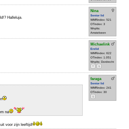
Nina
Senior lid
d!? Halleluja.
WMRindex: 521
OTindex: 3
Wnplts:
Amstelveen
Michaelink
Erelid
WMRindex: 622
OTindex: 1.051
Wnplts: Dordrecht
T
S
faraga
Senior lid
WMRindex: 241
OTindex: 30
S
en
hem na
it voor zijn leeftijd!