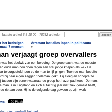
- laatste artikel
6-8 18:00
-
78232
artikelen -
r het bedreigen
Arrestant laat alles lopen in politieauto
imaal 7 mensen
»
man verjaagt groep overvallers
n was het doelwit van een beroving. De groep dacht wat de meeste
n oude man nou doen tegen een stel jonge knapen als wij? De
r teleurgesteld toen ze de man te lijf gingen. Toen de man besefte
erd hij naar eigen zeggen "helemaal gek". Hij sloeg en schopte ze
hij tussen zijn benen waarnaar de groep het hazenpad koos. De man,
 man is in Engeland en zich al tachtig jaar niet ziek gemeld heeft,
sde rib aan over. Hij is de volgende dag gewoon op zijn werk
W.S.
uif: dier overleeft het niet