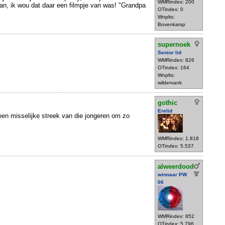
WMRindex: 200
an, ik wou dat daar een filmpje van was! "Grandpa
OTindex: 0
Wnplts:
Bovenkarsp
supernoek
Senior lid
WMRindex: 826
OTindex: 164
Wnplts:
wildervank
gothic
Erelid
en misselijke streek van die jongeren om zo
WMRindex: 1.818
OTindex: 5.537
alweerdood
winnaar PW
06
WMRindex: 852
OTindex: 5.796