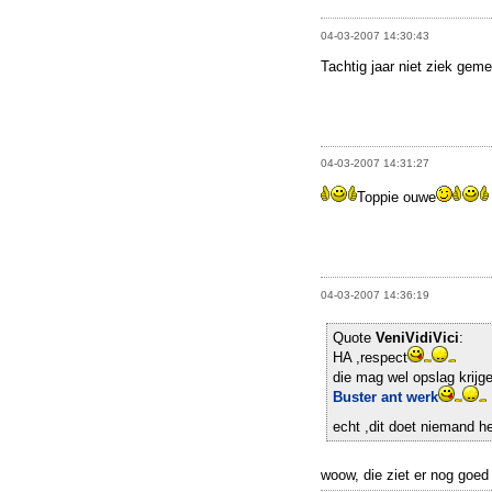
04-03-2007 14:30:43
Tachtig jaar niet ziek gemel
04-03-2007 14:31:27
Toppie ouwe
04-03-2007 14:36:19
Quote
VeniVidiVici
:
HA ,respect
die mag wel opslag krijg
Buster ant werk
echt ,dit doet niemand 
woow, die ziet er nog goed u