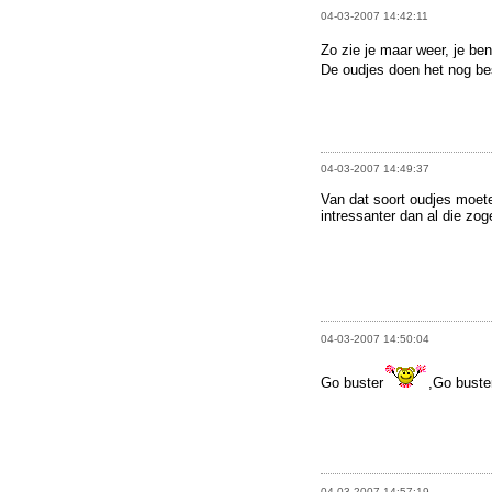
04-03-2007 14:42:11
Zo zie je maar weer, je bent
De oudjes doen het nog be
04-03-2007 14:49:37
Van dat soort oudjes moet
intressanter dan al die zo
04-03-2007 14:50:04
Go buster
,Go buste
04-03-2007 14:57:19