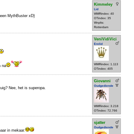
Kimmeley
Lid
WMRindex: 40
s een MythBuster xD}
OTindex: 35
Wnplts:
Rotterdam
VeniVidiVici
Erelid
WMRindex: 1.113
m na
OTindex: 405
Giovanni
Oudgediende
tuig? Nee, het is superopa.
WMRindex: 3.218
OTindex: 72.766
sjatter
Oudgediende
aar in mekaar.