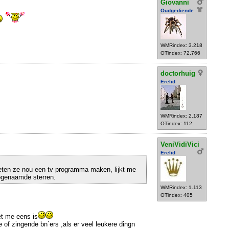
Giovanni
Oudgediende
WMRindex: 3.218
OTindex: 72.766
doctorhuig
Erelid
WMRindex: 2.187
OTindex: 112
VeniVidiVici
Erelid
eten ze nou een tv programma maken, lijkt me
zogenaamde sterren.
WMRindex: 1.113
OTindex: 405
et me eens is
 of zingende bn`ers ,als er veel leukere dingn