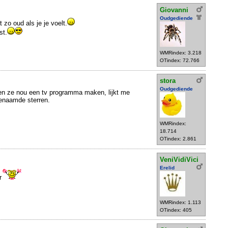
Giovanni
Oudgediende
 zo oud als je je voelt.
st.
WMRindex: 3.218
OTindex: 72.766
stora
Oudgediende
en ze nou een tv programma maken, lijkt me
genaamde sterren.
WMRindex:
18.714
OTindex: 2.861
VeniVidiVici
Erelid
r
WMRindex: 1.113
OTindex: 405