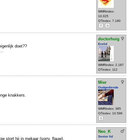
WMRindex:
10.025
OTindex: 7.180
T
S
doctorhuig
Erelid
igenlijk doet??
..
WMRindex: 2.187
OTindex: 112
Mier
Oudgediende
onge knakkers.
WMRindex: 385
OTindex: 10.596
S
Neo_K
Senior lid
e stort hij in mekaar (sorry, flauw).