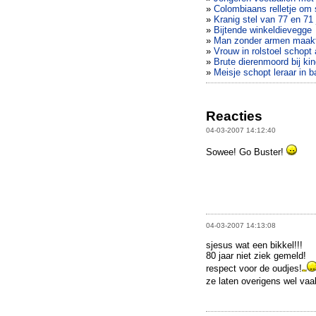
»
Colombiaans relletje om
»
Kranig stel van 77 en 71 
»
Bijtende winkeldievegge
»
Man zonder armen maakt
»
Vrouw in rolstoel schopt
»
Brute dierenmoord bij kin
»
Meisje schopt leraar in b
Reacties
04-03-2007 14:12:40
Sowee! Go Buster!
04-03-2007 14:13:08
sjesus wat een bikkel!!!
80 jaar niet ziek gemeld!
respect voor de oudjes!
ze laten overigens wel vaak