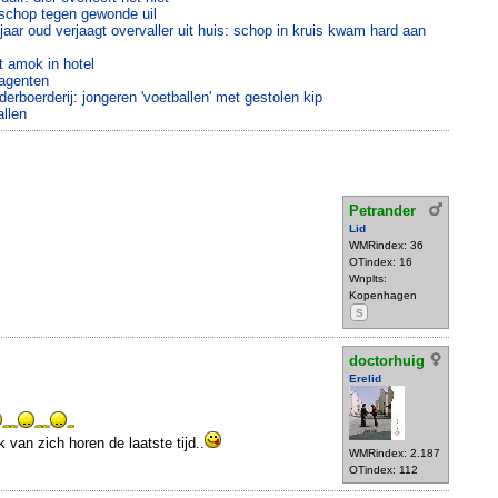
 schop tegen gewonde uil
jaar oud verjaagt overvaller uit huis: schop in kruis kwam hard aan
 amok in hotel
 agenten
derboerderij: jongeren 'voetballen' met gestolen kip
allen
Petrander
Lid
WMRindex: 36
OTindex: 16
Wnplts:
Kopenhagen
S
doctorhuig
Erelid
 van zich horen de laatste tijd..
WMRindex: 2.187
OTindex: 112