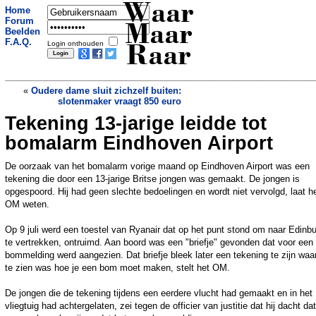
Waar
Home
Forum
Maar
Beelden
F.A.Q.
Login onthouden
Raar
«
Oudere dame sluit zichzelf buiten:
slotenmaker vraagt 850 euro
Tekening 13-jarige leidde tot
Oplichter verkoopt luchthaven die niet
bestaat voor 242 miljoen dollar
»
bomalarm Eindhoven Airport
De oorzaak van het bomalarm vorige maand op Eindhoven Airport was een
tekening die door een 13-jarige Britse jongen was gemaakt. De jongen is
opgespoord. Hij had geen slechte bedoelingen en wordt niet vervolgd, laat h
OM weten.
Op 9 juli werd een toestel van Ryanair dat op het punt stond om naar Edinb
te vertrekken, ontruimd. Aan boord was een "briefje" gevonden dat voor een
bommelding werd aangezien. Dat briefje bleek later een tekening te zijn waa
te zien was hoe je een bom moet maken, stelt het OM.
De jongen die de tekening tijdens een eerdere vlucht had gemaakt en in het
vliegtuig had achtergelaten, zei tegen de officier van justitie dat hij dacht dat