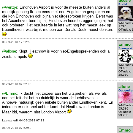
Beesie
Erelid
@venzje
: Eindhoven Airport is voor de meeste buitenlanders al
moeilijk genoeg.Ik heb eens met een Engelsman gesproken en
die kon Eindhoven ook bijna niet uitgesproken krijgen. Eerst was
het Aaainhove, toen hij mij Eindhoven hoorde zeggen ging hij het
WMRindex
ook proberen. Het resulteerde in iets wat nog het meest leek op
1.295
Eeendhoven, waarbij ik meteen aan Donald Duck moest denken.
OTindex: 
03-09-2018 17:22:53
Emmo
Stamgast
@allone
: Klopt. Heathrow is voor niet-Engelssprekenden ook al
zoiets simpels
WMRindex
73.605
OTindex:
28.969
04-09-2018 07:32:46
allone
Oudgedie
@Emmo
: ik dacht niet zozeer aan het uitspreken, als wel als
aan het feit dat het nu duidelijk is waar de luchthaven is..
Alhoewel natuurlijk geen enkele buitenlander Eindhoven kent. En
WMRindex
iedereen er ook snel achter komt dat Heathrow in London is..
55.586
Maar idd, waarom niet London Airport
OTindex:
99.253
Laatste edit 04-09-2018 07:33
04-09-2018 07:52:50
Emmo