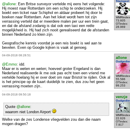
Stamgast
@allone
: Een Britse surveyor vertelde mij eens het volgende:
Hij moest naar Rotterdam om een schip te onderzoeken. Hij
boekt een ticket naar Schiphol en aldaar probeert hij door te
boeken naar Rotterdam. Aan het loket wordt hem tot zijn
WMRindex
73.605
verrassing verteld dat er meerdere malen per uur een trein gaat,
OTindex:
en dat de afstand zodanig is dat ook een taxi een reële
28.969
mogelijkheid is. Hij had zich nooit gerealiseerd dat de afstanden
binnen Nederland zo klein zijn.
Geografische kennis voordat je een reis boekt is wel aan te
bevelen. Even op Google kijken is vaak al genoeg.
04-09-2018 08:28:51
allone
Oudgedie
@Emmo
: idd.
Maar er is weten en weten; hoeveel groter Engeland is dan
Nederland realiseerde ik me ook pas echt toen een vriend me
WMRindex
vertelde hoelang hij er over doet om naar Bristol te rijden. Ook al
55.586
is het principe op de kaart duidelijk te zien, dus zou het geen
OTindex:
verrassing moeten zijn..
99.253
04-09-2018 09:50:18
venzje
Oudgedie
Quote
@allone
:
waarom niet London Airport
WMRindex
22.626
Welke van de zes Londense vliegvelden zou dan die naam
OTindex:
mogen dragen?
7.917