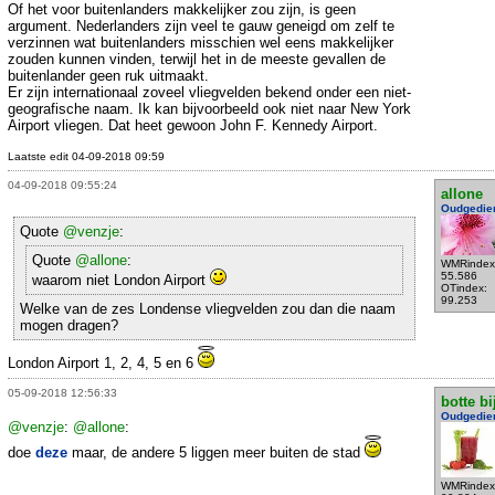
Of het voor buitenlanders makkelijker zou zijn, is geen
argument. Nederlanders zijn veel te gauw geneigd om zelf te
verzinnen wat buitenlanders misschien wel eens makkelijker
zouden kunnen vinden, terwijl het in de meeste gevallen de
buitenlander geen ruk uitmaakt.
Er zijn internationaal zoveel vliegvelden bekend onder een niet-
geografische naam. Ik kan bijvoorbeeld ook niet naar New York
Airport vliegen. Dat heet gewoon John F. Kennedy Airport.
Laatste edit 04-09-2018 09:59
04-09-2018 09:55:24
allone
Oudgedie
Quote
@venzje
:
Quote
@allone
:
WMRindex
55.586
waarom niet London Airport
OTindex:
99.253
Welke van de zes Londense vliegvelden zou dan die naam
mogen dragen?
London Airport 1, 2, 4, 5 en 6
05-09-2018 12:56:33
botte bi
Oudgedie
@venzje
:
@allone
:
doe
deze
maar, de andere 5 liggen meer buiten de stad
WMRindex