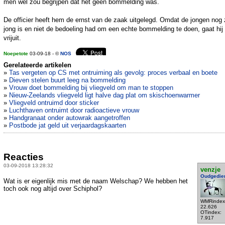
men wel zou begrijpen dat het geen bommelding was.
De officier heeft hem de ernst van de zaak uitgelegd. Omdat de jongen nog
jong is en niet de bedoeling had om een echte bommelding te doen, gaat hij
vrijuit.
Noepetote
03-09-18 - ©
NOS
Gerelateerde artikelen
»
Tas vergeten op CS met ontruiming als gevolg: proces verbaal en boete
»
Dieven stelen buurt leeg na bommelding
»
Vrouw doet bommelding bij vliegveld om man te stoppen
»
Nieuw-Zeelands vliegveld ligt halve dag plat om skischoenwarmer
»
Vliegveld ontruimd door sticker
»
Luchthaven ontruimt door radioactieve vrouw
»
Handgranaat onder autowrak aangetroffen
»
Postbode jat geld uit verjaardagskaarten
Reacties
03-09-2018 13:28:32
venzje
Oudgedie
Wat is er eigenlijk mis met de naam Welschap? We hebben het
toch ook nog altijd over Schiphol?
WMRindex
22.626
OTindex:
7.917