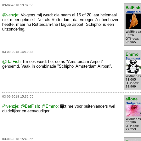
03-09-2018 13:39:36
BatFish
Oudgedie
@venzje
: Volgens mij wordt die naam al 15 of 20 jaar helemaal
niet meer gebruikt. Net als Rotterdam, dat vroeger Zestienhoven
heette, maar nu Rotterdam-the Hague airport. Schiphol is een
uitzondering.
WMRindex
8.526
OTindex:
25.965
03-09-2018 14:10:38
Emmo
Stamgast
@BatFish
: En ook wordt het soms "Amsterdam Airport"
genoemd. Vaak in combinatie "Schiphol Amsterdam Airport".
WMRindex
73.605
OTindex:
28.969
03-09-2018 15:32:55
allone
Oudgedie
@venzje
:
@BatFish
:
@Emmo
: lijkt me voor buitenlanders wel
duidelijker en eenvoudiger
WMRindex
55.586
OTindex:
99.253
03-09-2018 15:43:56