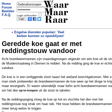
Waar
Home
Forum
Maar
Beelden
F.A.Q.
Login onthouden
Raar
«
Engelse diensten populair: 'Veel
kerken kunnen zo openblijven'
Geredde koe gaat er met
Hotelgast twee jaar in Turkse cel na
'gratis whiskey drinken'
»
reddingstouw vandoor
Acht brandweermannen zijn maandagmorgen uitgerukt om een koe uit de slo
de Muiderstraatweg in Diemen te redden. Na de redding ging de koe er echt
vandoor.
De koe is in een omliggende sloot naast het weiland terechtgekomen. Met z
man sterk probeerden de brandweermannen de koe weer op het droge te krij
maar tevergeefs. Er waren uiteindelijk maar liefst acht brandweermannen no
om het dier
op te knopen
uit de sloot te takelen.
Na de reddingspoging sloeg de koe op hol en vluchtte het dier met het
reddingstouw nog strak om haar nek. Het touw hebben de brandweermannen
meer terug weten te krijgen.