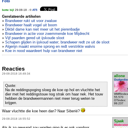
Foto
botte bijl
29-08-18 - ©
AT5
Gerelateerde artikelen
»
Brandweer rukt uit voor zwaluw
»
Brandweer haalt vogel uit boom
»
Dikbil dame kan niet meer uit het pierenbadje
»
Brandweer in actie voor zwemmende koe Mijdrecht
»
Vijf paarden gered uit ijskoude sloot
»
Schapen glijden in ijskoud water; brandweer redt ze uit de sloot
»
Algerijn maakt enorme sprong en redt verstrikte walvis
»
Koe in nood waardeert hulp van brandweer niet
Reacties
29-08-2018 16:49:34
allone
Oudgedie
Quote:
Na de reddingspoging sloeg de koe op hol en vluchtte het
dier met het reddingstouw nog strak om haar nek. Het touw
WMRindex
55.570
hebben de brandweermannen niet meer terug weten te
OTindex:
krijgen.
99.237
Waar vluchtte die koe heen dan? Naar Siberië?
29-08-2018 16:55:52
Sjaak
Moderator
Als ik zo gewurgd zou worden ging ik er ook vandoor.