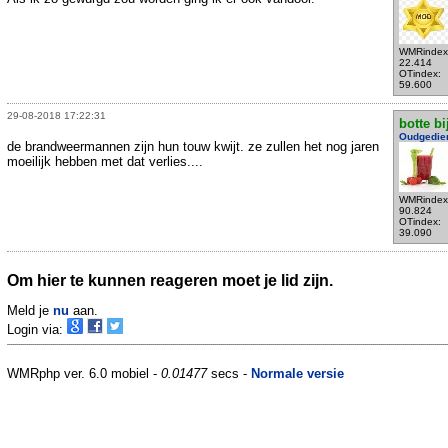
WMRindex
22.414
OTindex:
59.600
29-08-2018 17:22:31
botte bi
Oudgedie
de brandweermannen zijn hun touw kwijt. ze zullen het nog jaren
moeilijk hebben met dat verlies....
WMRindex
90.824
OTindex:
39.090
Om hier te kunnen reageren moet je lid zijn.
Meld je
nu
aan.
Login via:
WMRphp ver. 6.0 mobiel -
0.01477
secs -
Normale versie