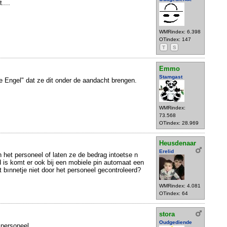
....
WMRindex: 6.398
OTindex: 147
T
S
Emmo
Stamgast
 Engel" dat ze dit onder de aandacht brengen.
WMRindex:
73.568
OTindex: 28.969
Heusdenaar
Erelid
n het personeel of laten ze de bedrag intoetse n
d is komt er ook bij een mobiele pin automaat een
t bınnetje niet door het personeel gecontroleerd?
WMRindex: 4.081
OTindex: 64
stora
Oudgediende
 personeel.