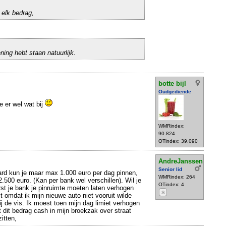
 elk bedrag,
ning hebt staan natuurlijk.
botte bijl
Oudgediende
e er wel wat bij
WMRindex:
90.824
OTindex: 39.090
AndreJanssen
Senior lid
rd kun je maar max 1.000 euro per dag pinnen,
WMRindex: 264
.500 euro. (Kan per bank wel verschillen). Wil je
OTindex: 4
rst je bank je pinruimte moeten laten verhogen
S
t omdat ik mijn nieuwe auto niet vooruit wilde
ij de vis. Ik moest toen mijn dag limiet verhogen
 dit bedrag cash in mijn broekzak over straat
itten,