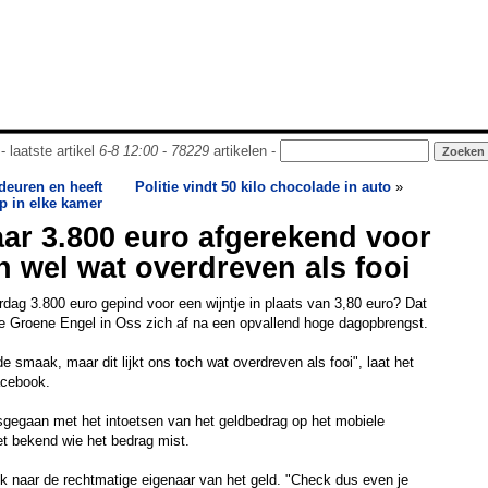
- laatste artikel
6-8 12:00
-
78229
artikelen -
 deuren en heeft
Politie vindt 50 kilo chocolade in auto
»
ap in elke kamer
aar 3.800 euro afgerekend voor
h wel wat overdreven als fooi
rdag 3.800 euro gepind voor een wijntje in plaats van 3,80 euro? Dat
de Groene Engel in Oss zich af na een opvallend hoge dagopbrengst.
de smaak, maar dit lijkt ons toch wat overdreven als fooi", laat het
acebook.
misgegaan met het intoetsen van het geldbedrag op het mobiele
et bekend wie het bedrag mist.
k naar de rechtmatige eigenaar van het geld. "Check dus even je