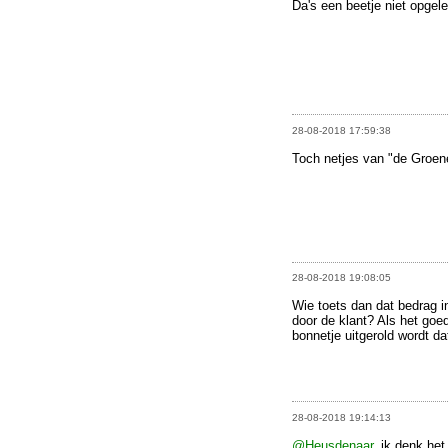
Da's een beetje niet opgelet
28-08-2018 17:59:38
Toch netjes van "de Groene
28-08-2018 19:08:05
Wie toets dan dat bedrag i
door de klant? Als het goe
bonnetje uitgerold wordt da
28-08-2018 19:14:13
@Heusdenaar
, ik denk het