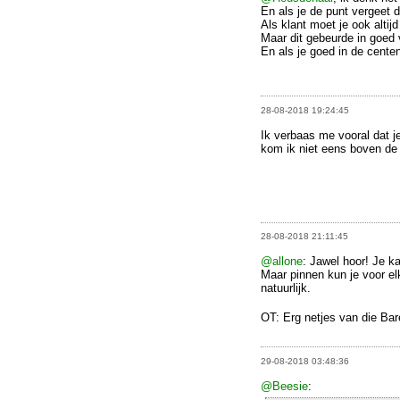
En als je de punt vergeet 
Als klant moet je ook altijd
Maar dit gebeurde in goed 
En als je goed in de centen 
28-08-2018 19:24:45
Ik verbaas me vooral dat j
kom ik niet eens boven de 
28-08-2018 21:11:45
@allone
: Jawel hoor! Je k
Maar pinnen kun je voor el
natuurlijk.
OT: Erg netjes van die Ba
29-08-2018 03:48:36
@Beesie
: