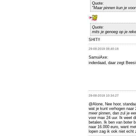
Quote:
"Maar pinnen kun je voor
Quote:
mits je genoeg op je reke
SHIT!!
29-08-2018 08:40:16
SamuiAxe:
inderdaad, daar zegt Beesi
29-08-2018 10:34:27
@Alone, Nee hoor, standaa
wat je kunt verhogen naar 2
meer pinnen, dan zul je ee
voor max 24 uur. Ik weet di
betalen. Ik ben van boter b
naar 16.000 euro, want met
lopen zag ik ook niet echt z