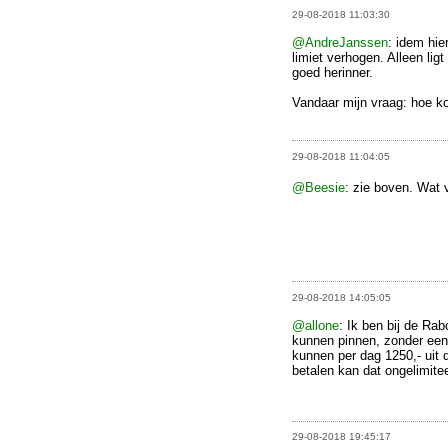
29-08-2018 11:03:30
@AndreJanssen
: idem hie
limiet verhogen. Alleen lig
goed herinner.
Vandaar mijn vraag: hoe k
29-08-2018 11:04:05
@Beesie
: zie boven. Wat 
29-08-2018 14:05:05
@allone
: Ik ben bij de Ra
kunnen pinnen, zonder een 
kunnen per dag 1250,- uit 
betalen kan dat ongelimite
29-08-2018 19:45:17