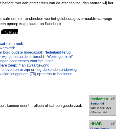
 bericht met een printscreen van de afschrijving, dan storten wij het
het café om zelf te checken wie het geldbedrag overmaakte vanwege
 een oproep is geplaatst op Facebook.
wat extra rook
okerskerk
r bord oudste horecazaak Nederland terug
 wijntje betaalde is terecht: 'We've got him!'
ongen opgeroepen voor het leger
eibare zeep: man zwaargewond
k-brieven en er zijn er nog duizenden onderweg
alide longpatient (76) op terras te bedienen
medamen
Senior lid
nooit kunnen doen!... alleen of dat een goede zaak
WMRindex: 221
OTindex: 64
HHWB
Oudgediende