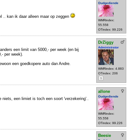
Oudgediende
el .. kan ik daar alleen maar op zeggen
WMRindex:
55.558
OTindex: 99.226
DrZiggy
Administrator
o anders een limit van 5000,- per week (en bij
,- per week).
 gewoon een goedkopere auto dan Andre.
WMRindex: 4.883
OTindex: 206
S
allone
Oudgediende
 niets, een limiet is toch een soort 'verzekering'..
WMRindex:
55.558
OTindex: 99.226
Beesie