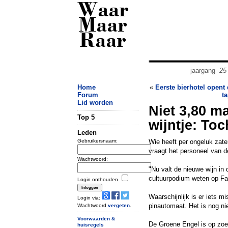
Waar
Maar
Raar
jaargang
-25
Home
«
Eerste bierhotel opent
Forum
t
Lid worden
Niet 3,80 m
Top 5
wijntje: Toc
Leden
Gebruikersnaam:
Wie heeft per ongeluk zate
vraagt het personeel van 
Wachtwoord:
"Nu valt de nieuwe wijn in 
cultuurpodium weten op F
Login onthouden
Waarschijnlijk is er iets 
Login via:
pinautomaat. Het is nog ni
Wachtwoord
vergeten
.
Voorwaarden &
De Groene Engel is op zoe
huisregels