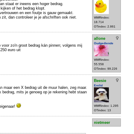
dan staat er ineens een hoger bedrag.
 kijken of het bedrag klopt.
vertrouwen en een foutje is gauw gemaakt.
zit, dan controleer je je afschriften ook niet.
WMRindex:
18.714
OTindex: 2.861
allone
Oudgediende
e voor zo'n groot bedrag kán pinnen; volgens mij
250 euro uit
WMRindex:
55.558
OTindex: 99.226
Beesie
Erelid
an maar een X bedrag uit de muur halen, zeg maar.
k bedrag, mits je genoeg op je rekening hebt staan
reigenaar!
WMRindex: 1.295
OTindex: 13
nietmeer