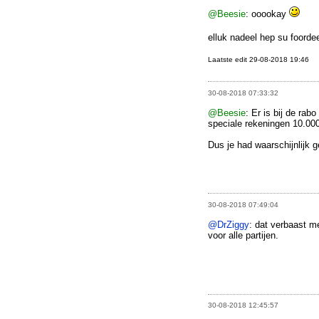
@Beesie
: ooookay
elluk nadeel hep su foorde
Laatste edit 29-08-2018 19:46
30-08-2018 07:33:32
@Beesie
: Er is bij de rab
speciale rekeningen 10.000
Dus je had waarschijnlijk
30-08-2018 07:49:04
@DrZiggy
: dat verbaast me
voor alle partijen.
30-08-2018 12:45:57