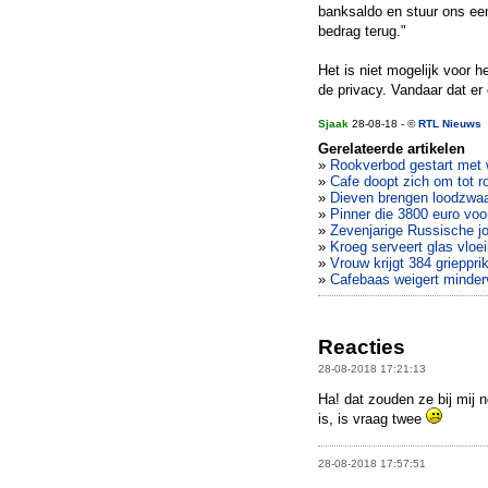
banksaldo en stuur ons een
bedrag terug."
Het is niet mogelijk voor 
de privacy. Vandaar dat er
Sjaak
28-08-18 - ©
RTL Nieuws
Gerelateerde artikelen
»
Rookverbod gestart met 
»
Cafe doopt zich om tot r
»
Dieven brengen loodzwaa
»
Pinner die 3800 euro voor
»
Zevenjarige Russische j
»
Kroeg serveert glas vlo
»
Vrouw krijgt 384 grieppri
»
Cafebaas weigert minderv
Reacties
28-08-2018 17:21:13
Ha! dat zouden ze bij mij 
is, is vraag twee
28-08-2018 17:57:51