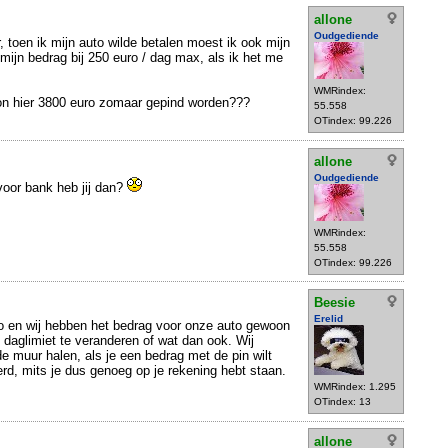
allone
Oudgediende
r, toen ik mijn auto wilde betalen moest ik ook mijn
t mijn bedrag bij 250 euro / dag max, als ik het me
WMRindex:
on hier 3800 euro zomaar gepind worden???
55.558
OTindex: 99.226
allone
Oudgediende
voor bank heb jij dan?
WMRindex:
55.558
OTindex: 99.226
Beesie
Erelid
bo en wij hebben het bedrag voor onze auto gewoon
daglimiet te veranderen of wat dan ook. Wij
de muur halen, als je een bedrag met de pin wilt
erd, mits je dus genoeg op je rekening hebt staan.
WMRindex: 1.295
OTindex: 13
allone