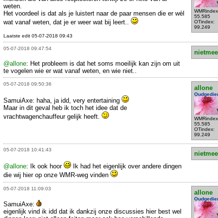
weten.
WMRindex
Het voordeel is dat als je luistert naar de paar mensen die er wèl
55.585
wat vanaf weten, dat je er weer wat bij leert..
OTindex:
99.249
Laatste edit 05-07-2018 09:43
05-07-2018 09:47:54
nietmee
@allone
: Het probleem is dat het soms moeilijk kan zijn om uit
te vogelen wie er wat vanaf weten, en wie niet..
05-07-2018 09:50:36
allone
Oudgedie
SamuiAxe: haha, ja idd, very entertaining
Maar in dit geval heb ik toch het idee dat de
vrachtwagenchauffeur gelijk heeft.
WMRindex
55.585
OTindex:
99.249
05-07-2018 10:41:43
nietmee
@allone
: Ik ook hoor
Ik had het eigenlijk over andere dingen
die wij hier op onze WMR-weg vinden
05-07-2018 11:09:03
allone
Oudgedie
SamuiAxe:
eigenlijk vind ik idd dat ik dankzij onze discussies hier best wel