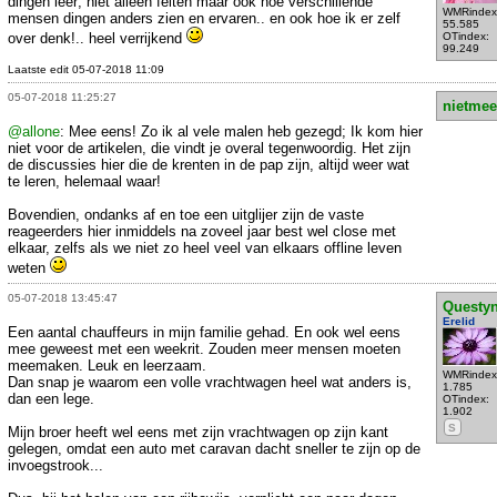
dingen leer; niet alleen feiten maar ook hoe verschillende
WMRindex
mensen dingen anders zien en ervaren.. en ook hoe ik er zelf
55.585
over denk!.. heel verrijkend
OTindex:
99.249
Laatste edit 05-07-2018 11:09
05-07-2018 11:25:27
nietmee
@allone
: Mee eens! Zo ik al vele malen heb gezegd; Ik kom hier
niet voor de artikelen, die vindt je overal tegenwoordig. Het zijn
de discussies hier die de krenten in de pap zijn, altijd weer wat
te leren, helemaal waar!
Bovendien, ondanks af en toe een uitglijer zijn de vaste
reageerders hier inmiddels na zoveel jaar best wel close met
elkaar, zelfs als we niet zo heel veel van elkaars offline leven
weten
05-07-2018 13:45:47
Questy
Erelid
Een aantal chauffeurs in mijn familie gehad. En ook wel eens
mee geweest met een weekrit. Zouden meer mensen moeten
meemaken. Leuk en leerzaam.
WMRindex
Dan snap je waarom een volle vrachtwagen heel wat anders is,
1.785
dan een lege.
OTindex:
1.902
S
Mijn broer heeft wel eens met zijn vrachtwagen op zijn kant
gelegen, omdat een auto met caravan dacht sneller te zijn op de
invoegstrook...