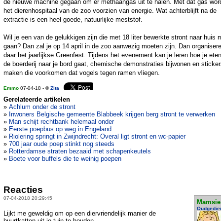
de nieuwe machine gegaan om er methaangas uit te halen. Met dat gas wor
het dierenhospitaal van de zoo voorzien van energie. Wat achterblijft na de
extractie is een heel goede, natuurlijke meststof.
Wil je een van de gelukkigen zijn die met 18 liter bewerkte stront naar huis
gaan? Dan zal je op 14 april in de zoo aanwezig moeten zijn. Dan organiser
daar het jaarlijkse Greenfest. Tijdens het evenement kan je leren hoe je ete
de boerderij naar je bord gaat, chemische demonstraties bijwonen en sticke
maken die voorkomen dat vogels tegen ramen vliegen.
Emmo
07-04-18 - ©
Zita
Gerelateerde artikelen
»
Achlum onder de stront
»
Inwoners Belgische gemeente Blabbeek krijgen berg stront te verwerken
»
Man schijt rechtbank helemaal onder
»
Eerste poepbus op weg in Engeland
»
Riolering springt in Zwijndrecht: Overal ligt stront en wc-papier
»
700 jaar oude poep stinkt nog steeds
»
Rotterdamse straten bezaaid met schapenkeutels
»
Boete voor buffels die te weinig poepen
Reacties
07-04-2018 20:29:45
Mamsie
Oudgedie
Lijkt me geweldig om op een diervriendelijk manier de
buurtkatten uit je tuin te houden.