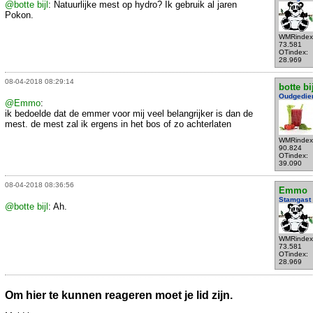
@botte bijl
: Natuurlijke mest op hydro? Ik gebruik al jaren
Pokon.
WMRindex
73.581
OTindex:
28.969
08-04-2018 08:29:14
botte bi
Oudgedie
@Emmo
:
ik bedoelde dat de emmer voor mij veel belangrijker is dan de
mest. de mest zal ik ergens in het bos of zo achterlaten
WMRindex
90.824
OTindex:
39.090
08-04-2018 08:36:56
Emmo
Stamgast
@botte bijl
: Ah.
WMRindex
73.581
OTindex:
28.969
Om hier te kunnen reageren moet je lid zijn.