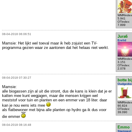
WMRindex
5.941
OTindex:
7.899
08-04-2018 06:06:51
Jura6
Erelid
Mamsie: Het lijkt wel toeval maar ik heb zojuist een TV-
programma gezien waar ze aantonen dat het helaas niet werkt.
WMRindex
3.151
OTindex:
2.078
08-04-2018 07:30:27
botte bi
Oudgedie
Mamsie:
alle biogassen zijn al uit die stront, dus de kans is klein dat je er
katten mee kunt wegjagen, maar die mensen krijgen wel
meststof voor tuin en planten en een emmer van 18 liter. daar
WMRindex
kan je nou eens iets mee
90.824
OTindex:
als flatbewoner met bijna alle planten op hydro ga ik dus voor
39.090
die emmer
08-04-2018 08:16:48
Emmo
Stamgast