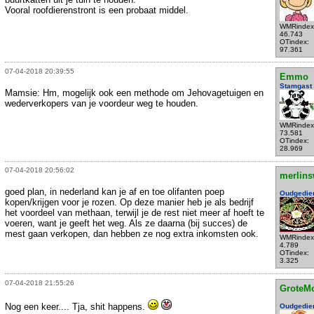
Vooral roofdierenstront is een probaat middel.
WMRindex
46.743
OTindex:
97.361
07-04-2018 20:39:55
Emmo
Stamgast
Mamsie: Hm, mogelijk ook een methode om Jehovagetuigen en
wederverkopers van je voordeur weg te houden.
WMRindex
73.581
OTindex:
28.969
07-04-2018 20:56:02
merlins
goed plan, in nederland kan je af en toe olifanten poep
Oudgedie
kopen/krijgen voor je rozen. Op deze manier heb je als bedrijf
het voordeel van methaan, terwijl je de rest niet meer af hoeft te
voeren, want je geeft het weg. Als ze daarna (bij succes) de
mest gaan verkopen, dan hebben ze nog extra inkomsten ook.
WMRindex
4.789
OTindex:
3.325
07-04-2018 21:55:26
GroteM
Nog een keer.... Tja, shit happens.
Oudgedie