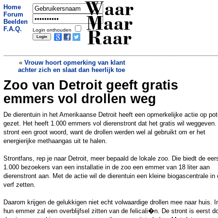
Waar
Home
Forum
Maar
Beelden
F.A.Q.
Login onthouden
Raar
«
Vrouw hoort opmerking van klant
achter zich en slaat dan heerlijk toe
Zoo van Detroit geeft gratis
Excuses sumobaas voor weggejaagde
vrouwen
»
emmers vol drollen weg
De dierentuin in het Amerikaanse Detroit heeft een opmerkelijke actie op po
gezet. Het heeft 1.000 emmers vol dierenstront dat het gratis wil weggeven. 
stront een groot woord, want de drollen werden wel al gebruikt om er het
energierijke methaangas uit te halen.
Strontfans, rep je naar Detroit, meer bepaald de lokale zoo. Die biedt de eer
1.000 bezoekers van een installatie in de zoo een emmer van 18 liter aan
dierenstront aan. Met de actie wil de dierentuin een kleine biogascentrale in
verf zetten.
Daarom krijgen de gelukkigen niet echt volwaardige drollen mee naar huis. I
hun emmer zal een overblijfsel zitten van de felicali�n. De stront is eerst d