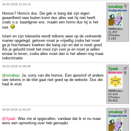
16-02-2018 11:33:14
omabep
Oudgediende
Homos? Homo's dus. Die gek is bang dat zijn eigen
geaardheid naar buiten komt dus alles wat hij niet heeft
zoals o.a. baardgroei enz. maakt een homo dus hij is het
niet.
WMRindex:
11.357
OTindex:
Islam en zijn tolerantie wordt telkens weer op de verkeerde
3.193
manier opgelegd, geloven moet je vrijwillig zodra het moet
ga je huichelaars kweken die bang zijn en dat is nooit goed.
Als je geloofd moet het mooi zijn voor je en moet je willen
ernaar te leven, zodra alles moet dan is het alleen nog maar
indoctrinatie.
16-02-2018 11:38:09
Sjaak
Moderator
@omabep
: Ja, sorry van die homos. Een apostrof of andere
rare tekens in de titel gaat niet goed op de website. Dus die
haal ik eruit.
WMRindex:
22.414
OTindex:
59.602
16-02-2018 11:44:42
omabep
Oudgediende
@Sjaak
: Was me al opgevallen, vandaar dat ik er nu maar
eens een opmerking over heb gemaakt.