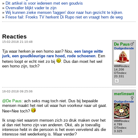
»
Dit artikel is voor iedereen met een goudvis
»
Overvaller blijkt vader te zijn
»
Wij kunnen zieke mensen 'taggen' door naar hun gezicht te kijken.
»
Friese fail: Froeks TV herkent Di Rupo niet en vraagt hem de weg
Reacties
15-02-2018 21:10:48
De Paus
Oudgediende
Tja waar herken je een homo aan? Nou,
een lange witte
jurk, een goudkleurige rare hoed, rode schoenen
. Een
hetero loopt er echt niet zo bij
. Dus dan moet het wel
een homo zijn, toch?
WMRindex:
14.206
OTindex:
20.331
S
16-02-2018 09:25:06
merlinswit
@De Paus
: ach seks mag toch niet. Dus bij bepaalde
Oudgediende
mensen maakt het niet uit waar hun voorkeur naar uit gaat.
Nee=Nee toch?
Ik snap niet waarom mensen zich zo druk maken over het
WMRindex:
al dan niet homo zijn van anderen. Oké, als je toevallig
4.789
OTindex:
interesse hebt in die persoon is het even vervelend als die
3.325
interesse niet wederkerig is. Maar verder?