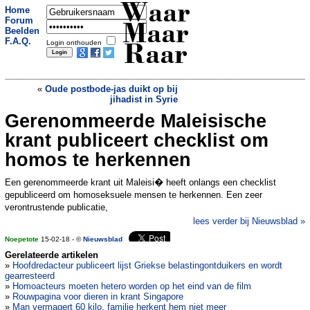
Waar
Home
Forum
Maar
Beelden
F.A.Q.
Login onthouden
Raar
«
Oude postbode-jas duikt op bij
jihadist in Syrie
Gerenommeerde Maleisische
Spot jij de vrouw die zich probeert te
verstoppen voor de politie?
»
krant publiceert checklist om
homos te herkennen
Een gerenommeerde krant uit Maleisi� heeft onlangs een checklist
gepubliceerd om homoseksuele mensen te herkennen. Een zeer
verontrustende publicatie,
lees verder bij Nieuwsblad »
Noepetote
15-02-18 - ©
Nieuwsblad
Gerelateerde artikelen
»
Hoofdredacteur publiceert lijst Griekse belastingontduikers en wordt
gearresteerd
»
Homoacteurs moeten hetero worden op het eind van de film
»
Rouwpagina voor dieren in krant Singapore
»
Man vermagert 60 kilo, familie herkent hem niet meer