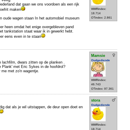
 Nederland dat gaan we ons voordoen als een rijk
oefrit maken
WMRindex:
18.714
'n oude wagen staan In het automobiel museum
OTindex: 2.861
keer heen omdat het enige overgebleven pand
 tankstation staat waar ik in gewerkt hebt.
er eens even in te staan
Mamsie
Oudgediende
n lachfilm, dwars zitten op de planken .
e Plank' met Eric Sykes in de hoofdrol?
r me met zo'n wagentje.
WMRindex:
46.743
OTindex: 97.361
stora
Oudgediende
dig dat als je wil uitstappen, de deur open doet en
WMRindex:
18.714