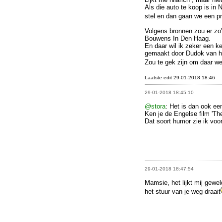
Als die auto te koop is in
stel en dan gaan we een pr
Volgens bronnen zou er zo
Bouwens In Den Haag.
En daar wil ik zeker een 
gemaakt door Dudok van het
Zou te gek zijn om daar we
Laatste edit 29-01-2018 18:46
29-01-2018 18:45:10
@stora
: Het is dan ook ee
Ken je de Engelse film 'Th
Dat soort humor zie ik voo
29-01-2018 18:47:54
Mamsie, het lijkt mij gewel
het stuur van je weg draait