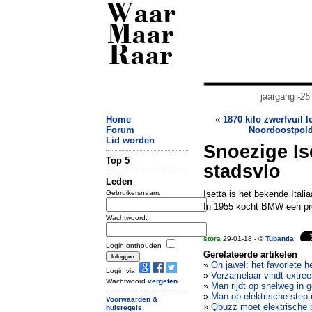
Waar
Maar
Raar
jaargang
-25
Home
«
1870 kilo zwerfvuil l
Forum
Noordoostpold
Lid worden
Snoezige Ise
Top 5
stadsvlo
Leden
Gebruikersnaam:
Isetta is het bekende Ita
In 1955 kocht BMW een pro
Wachtwoord:
stora
29-01-18 - ©
Tubantia
Login onthouden
Gerelateerde artikelen
»
Oh jawel: het favoriete 
Login via:
»
Verzamelaar vindt extree
Wachtwoord
vergeten
.
»
Man rijdt op snelweg in g
»
Man op elektrische step
Voorwaarden &
»
Qbuzz moet elektrische 
huisregels