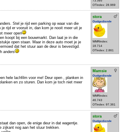
73.595
OTindex: 28.969
stora
Oudgediende
anders. Stel je rijd een parking op waar van die
e rijd er vooruit in, dan kom je nooit meer uit je
iet meer open
tten koopt bij een bouwmarkt. Dan laat je in die
 stukje open staan. Maar in deze auto moet je je
WMRindex:
vermoed dat het stuur aan de deur is bevestigd.
18.714
OTindex: 2.861
ch anders
Mamsie
Oudgediende
 een hele lachfilm voor me! Deur open , planken in
e planken en zo sturen. Dan kom je toch niet meer
WMRindex:
46.743
OTindex: 97.361
stora
Oudgediende
taat dan open, de enige deur in dat wagentje.
e zijkant nog aan het stuur trekken.
 veilig.