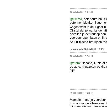
29-01-2018 18:22:42
@Emmo
, ook parkeren is 
betonnen blokken liggen en j
wagen want je deur gaat n
Of stel dat je wat lange la
gevallen je achterklep een
voordeur open laten en ik 
Stuurt tijdens het rijden to
Laatste edit 29-01-2018 18:25
29-01-2018 18:34:17
@stora
: Hahaha, ik zie al
de auto, jij gezeten op di
bij!!
29-01-2018 18:40:15
Mamsie, maar je voordeur s
En dan kan je alleen aan d
Lijkt me hilarich , maar niet