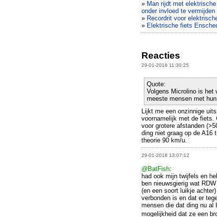
»
Man rijdt met elektrisch
onder invloed te vermijden
»
Recordrit voor elektrisch
»
Elektrische fiets Ensche
Reacties
29-01-2018 11:30:25
Quote:
Volgens Microlino is het
meeste mensen met hun 
Lijkt me een onzinnige uits
voornamelijk met de fiets.
voor grotere afstanden (>5
ding niet graag op de A16 t
theorie 90 km/u.
29-01-2018 13:07:12
@BatFish
:
had ook mijn twijfels en h
ben nieuwsgierig wat RDW &
(en een soort luikje achter
verbonden is en dat er tege
mensen die dat ding nu al 
mogelijkheid dat ze een 