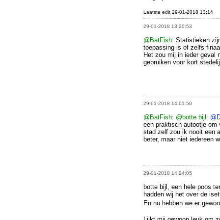
Laatste edit 29-01-2018 13:14
29-01-2018 13:20:53
@BatFish
: Statistieken zi
toepassing is of zelfs fina
Het zou mij in ieder geval
gebruiken voor kort stedeli
29-01-2018 14:01:50
@BatFish
:
@botte bijl
:
@D
een praktisch autootje om 
stad zelf zou ik nooit een 
beter, maar niet iedereen w
29-01-2018 14:24:05
botte bijl, een hele poos 
hadden wij het over de iset
En nu hebben we er gewoon
Lijkt mij gewoon leuk om z