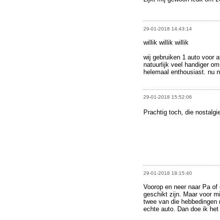
29-01-2018 14:43:14
willik willik willik
wij gebruiken 1 auto voor a
natuurlijk veel handiger om
helemaal enthousiast. nu no
29-01-2018 15:52:06
Prachtig toch, die nostalgie.
29-01-2018 18:15:40
Voorop en neer naar Pa of
geschikt zijn. Maar voor mi
twee van die hebbedingen 
echte auto. Dan doe ik het