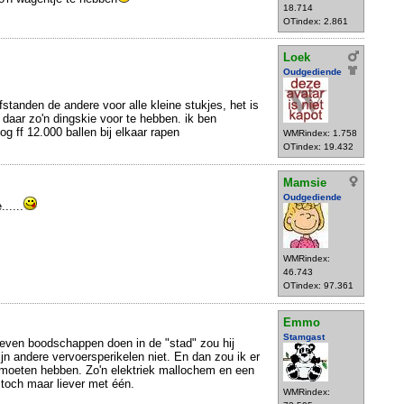
18.714
OTindex: 2.861
Loek
Oudgediende
fstanden de andere voor alle kleine stukjes, het is
 daar zo'n dingskie voor te hebben. ik ben
g ff 12.000 ballen bij elkaar rapen
WMRindex: 1.758
OTindex: 19.432
Mamsie
Oudgediende
.....
WMRindex:
46.743
OTindex: 97.361
Emmo
Stamgast
 even boodschappen doen in de "stad" zou hij
jn andere vervoersperikelen niet. En dan zou ik er
moeten hebben. Zo'n elektriek mallochem en een
 toch maar liever met één.
WMRindex: