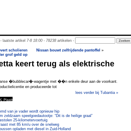
- laatste artikel
7-8 18:00
-
78238
artikelen -
evert scholieren
Nissan bouwt zelfrijdende pantoffel
»
er grof geld op
tta keert terug als elektrische
liaanse �bubblecar�-wagentje met ��n enkele deur aan de voorkant.
ductielicentie en produceerde tot
lees verder bij Tubantia »
hemd van je vader wordt opnieuw hip
m zeldzaam speelgoedautootje: “Dit is de heilige graal”
estolen 25-kilometervoertuig
 raast met 85 km/u over de snelweg
bussen opladen met diesel in Zuid-Holland