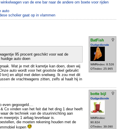
e winkelwagen van de ene bar naar de andere om boete voor rijden
e auto
dese scholier gaat op in vlammen
BatFish
Oudgediende
 wagentje 95 procent geschikt voor wat de
huidige auto doen
WMRindex: 8.526
praak. Wat je met dit karretje kan doen, doen wij
OTindex: 25.965
 Onze auto wordt voor het grootste deel gebruikt
0 km) en altijd met delen snelweg. Ik zou met dit
ussen de vrachtwagens zitten, zelfs al haalt hij in
botte bijl
Oudgediende
eb even gegoogeld....
 Co vinden van het feit dat het ding 1 deur heeft
) waar de techniek van de stuurinrichting aan
n meerprijs 1 airbag leverbaar is.
WMRindex:
bestellen, die moeten rekening houden met de
90.824
brommobiel kopen
OTindex: 39.090