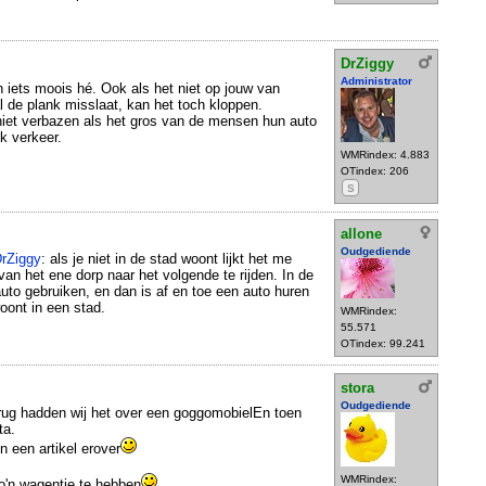
DrZiggy
Administrator
jn iets moois hé. Ook als het niet op jouw van
al de plank misslaat, kan het toch kloppen.
 niet verbazen als het gros van de mensen hun auto
jk verkeer.
WMRindex: 4.883
OTindex: 206
S
allone
Oudgediende
rZiggy
: als je niet in de stad woont lijkt het me
van het ene dorp naar het volgende te rijden. In de
auto gebruiken, en dan is af en toe een auto huren
oont in een stad.
WMRindex:
55.571
OTindex: 99.241
stora
Oudgediende
terug hadden wij het over een goggomobielEn toen
ta.
 een artikel erover
WMRindex:
o'n wagentje te hebben