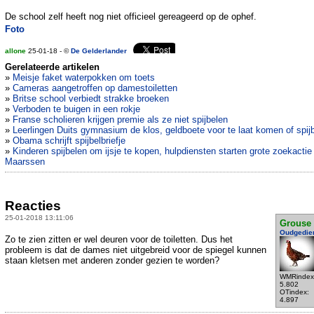
De school zelf heeft nog niet officieel gereageerd op de ophef.
Foto
allone
25-01-18 - ©
De Gelderlander
Gerelateerde artikelen
»
Meisje faket waterpokken om toets
»
Cameras aangetroffen op damestoiletten
»
Britse school verbiedt strakke broeken
»
Verboden te buigen in een rokje
»
Franse scholieren krijgen premie als ze niet spijbelen
»
Leerlingen Duits gymnasium de klos, geldboete voor te laat komen of spij
»
Obama schrijft spijbelbriefje
»
Kinderen spijbelen om ijsje te kopen, hulpdiensten starten grote zoekactie 
Maarssen
Reacties
25-01-2018 13:11:06
Grouse
Oudgedie
Zo te zien zitten er wel deuren voor de toiletten. Dus het
probleem is dat de dames niet uitgebreid voor de spiegel kunnen
staan kletsen met anderen zonder gezien te worden?
WMRindex
5.802
OTindex:
4.897