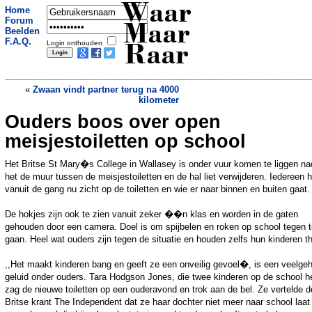
Waar
Home
Forum
Maar
Beelden
F.A.Q.
Login onthouden
Raar
«
Zwaan vindt partner terug na 4000
kilometer
Ouders boos over open
Indiase dorpsbewoners verwarren
uitwerpselen uit vliegtuig met zeldzaam
meisjestoiletten op school
mineraal
»
Het Britse St Mary�s College in Wallasey is onder vuur komen te liggen na
het de muur tussen de meisjestoiletten en de hal liet verwijderen. Iedereen h
vanuit de gang nu zicht op de toiletten en wie er naar binnen en buiten gaat.
De hokjes zijn ook te zien vanuit zeker ��n klas en worden in de gaten
gehouden door een camera. Doel is om spijbelen en roken op school tegen t
gaan. Heel wat ouders zijn tegen de situatie en houden zelfs hun kinderen th
,,Het maakt kinderen bang en geeft ze een onveilig gevoel�, is een veelge
geluid onder ouders. Tara Hodgson Jones, die twee kinderen op de school he
zag de nieuwe toiletten op een ouderavond en trok aan de bel. Ze vertelde d
Britse krant The Independent dat ze haar dochter niet meer naar school laat