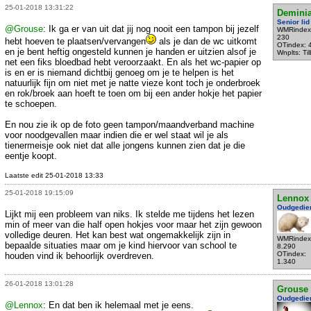
25-01-2018 13:31:22
Demini
Senior lid
@Grouse
: Ik ga er van uit dat jij nog nooit een tampon bij jezelf
WMRindex
230
hebt hoeven te plaatsen/vervangen
als je dan de wc uitkomt
OTindex: 
en je bent heftig ongesteld kunnen je handen er uitzien alsof je
Wnplts: Ti
net een fiks bloedbad hebt veroorzaakt. En als het wc-papier op
is en er is niemand dichtbij genoeg om je te helpen is het
natuurlijk fijn om niet met je natte vieze kont toch je onderbroek
en rok/broek aan hoeft te toen om bij een ander hokje het papier
te schoepen.
En nou zie ik op de foto geen tampon/maandverband machine
voor noodgevallen maar indien die er wel staat wil je als
tienermeisje ook niet dat alle jongens kunnen zien dat je die
eentje koopt.
Laatste edit 25-01-2018 13:33
25-01-2018 19:15:09
Lennox
Oudgedie
Lijkt mij een probleem van niks. Ik stelde me tijdens het lezen
min of meer van die half open hokjes voor maar het zijn gewoon
volledige deuren. Het kan best wat ongemakkelijk zijn in
WMRindex
bepaalde situaties maar om je kind hiervoor van school te
8.290
OTindex:
houden vind ik behoorlijk overdreven.
1.340
26-01-2018 13:01:28
Grouse
Oudgedie
@Lennox
: En dat ben ik helemaal met je eens.