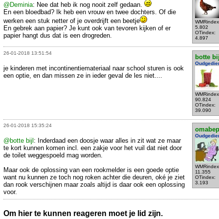
@Deminia
: Nee dat heb ik nog nooit zelf gedaan.
En een bloedbad? Ik heb een vrouw en twee dochters. Of die
werken een stuk netter of je overdrijft een beetje
WMRindex
En gebrek aan papier? Je kunt ook van tevoren kijken of er
5.802
OTindex:
papier hangt dus dat is een drogreden.
4.897
26-01-2018 13:51:54
botte bi
Oudgedie
je kinderen met incontinentiemateriaal naar school sturen is ook
een optie, en dan missen ze in ieder geval de les niet....
WMRindex
90.824
OTindex:
39.090
26-01-2018 15:35:24
omabe
Oudgedie
@botte bijl
: Inderdaad een doosje waar alles in zit wat ze maar
te kort kunnen komen incl. een zakje voor het vuil dat niet door
de toilet weggespoeld mag worden.
WMRindex
Maar ook de oplossing van een rookmelder is een goede optie
11.355
want nu kunnen ze toch nog roken achter die deuren, oké je ziet
OTindex:
3.193
dan rook verschijnen maar zoals altijd is daar ook een oplossing
voor.
Om hier te kunnen reageren moet je lid zijn.