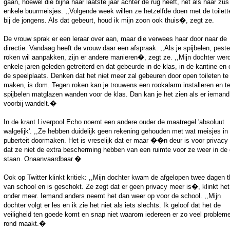
gaan, hoewel die bijna haar laatste jaar achter de rug heeft, net als haar zus
enkele buurmeisjes. ,,Volgende week willen ze hetzelfde doen met de toilett
bij de jongens. Als dat gebeurt, houd ik mijn zoon ook thuis�, zegt ze.
De vrouw sprak er een leraar over aan, maar die verwees haar door naar de
directie. Vandaag heeft de vrouw daar een afspraak. ,,Als je spijbelen, pest
roken wil aanpakken, zijn er andere manieren�, zegt ze. ,,Mijn dochter wer
enkele jaren geleden getreiterd en dat gebeurde in de klas, in de kantine en 
de speelplaats. Denken dat het niet meer zal gebeuren door open toileten te
maken, is dom. Tegen roken kan je trouwens een rookalarm installeren en t
spijbelen matglazen wanden voor de klas. Dan kan je het zien als er iemand
voorbij wandelt.�
In de krant Liverpool Echo noemt een andere ouder de maatregel 'absoluut
walgelijk'. ,,Ze hebben duidelijk geen rekening gehouden met wat meisjes in
puberteit doormaken. Het is vreselijk dat er maar ��n deur is voor privacy
dat ze niet de extra bescherming hebben van een ruimte voor ze weer in de
staan. Onaanvaardbaar.�
Ook op Twitter klinkt kritiek: ,,Mijn dochter kwam de afgelopen twee dagen t
van school en is geschokt. Ze zegt dat er geen privacy meer is�, klinkt het
onder meer. Iemand anders neemt het dan weer op voor de school. ,,Mijn
dochter volgt er les en ik zie het niet als iets slechts. Ik geloof dat het de
veiligheid ten goede komt en snap niet waarom iedereen er zo veel problem
rond maakt.�