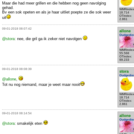
Maar die had meer grillen en die hebben nog geen navolging
gehad.
WMRindex
Bv een sok opeten en als je haar uitliet poepte ze die sok weer
18.714
OTindex:
uit
2.861
09-01-2018 08:07:42
allone
Oudgedie
@stora
: nee, die gril ga ik zeker niet navolgen
WMRindex
55.568
OTindex:
99.233
09-01-2018 08:08:39
stora
Oudgedie
@allone
,
Tot nu nog niemand, maar je weet maar nooit
WMRindex
18.714
OTindex:
2.861
09-01-2018 08:14:54
allone
Oudgedie
@stora
: smakelijk eten