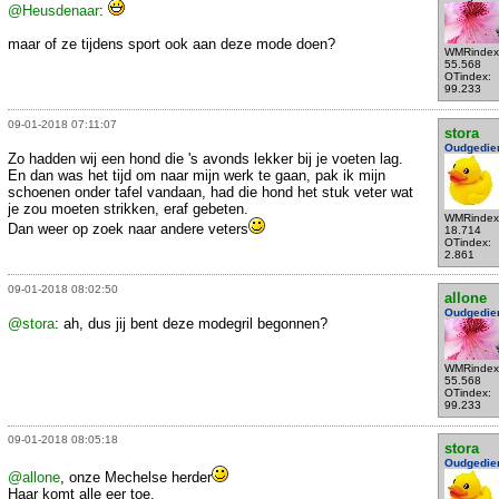
@Heusdenaar
:
maar of ze tijdens sport ook aan deze mode doen?
WMRindex
55.568
OTindex:
99.233
09-01-2018 07:11:07
stora
Oudgedie
Zo hadden wij een hond die 's avonds lekker bij je voeten lag.
En dan was het tijd om naar mijn werk te gaan, pak ik mijn
schoenen onder tafel vandaan, had die hond het stuk veter wat
je zou moeten strikken, eraf gebeten.
WMRindex
Dan weer op zoek naar andere veters
18.714
OTindex:
2.861
09-01-2018 08:02:50
allone
Oudgedie
@stora
: ah, dus jij bent deze modegril begonnen?
WMRindex
55.568
OTindex:
99.233
09-01-2018 08:05:18
stora
Oudgedie
@allone
, onze Mechelse herder
Haar komt alle eer toe.