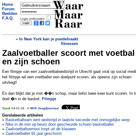
Waar
Home
Forum
Maar
Beelden
F.A.Q.
Login onthouden
Raar
«
In New York kan je poedelnaakt
fitnessen
Zaalvoetballer scoort met voetbal
Ark van Noach losgeslagen
»
en zijn schoen
Een filmpje van een zaalvoetbalwedstrijd in Utrecht gaat viral op social medi
het filmpje wil een voetballer een doelpunt scoren, als opeens zijn schoen
uitvliegt!
En dan blijkt dat je met ��n schop, maar liefst twee keer kunt scoren. In h
doel �n in de basket.
Filmpje
Sjaak
04-01-18 - ©
NOS Jeugdjournaal
Gerelateerde artikelen
»
Basketbalteam wint wedstrijd in laatste seconde met onmogelijke worp
»
Nike in de min op beurs door gescheurde schoen basketballer
»
Zaalvoetbaltoernooi loopt uit de klauwen
»
Zaalvoetballer 91 jaar geschorst