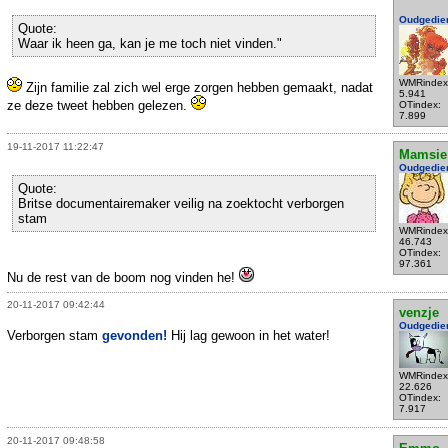
Oudgedie
Quote:
Waar ik heen ga, kan je me toch niet vinden."
WMRindex
Zijn familie zal zich wel erge zorgen hebben gemaakt, nadat
5.941
ze deze tweet hebben gelezen.
OTindex:
7.899
19-11-2017 11:22:47
Mamsie
Oudgedie
Quote:
Britse documentairemaker veilig na zoektocht verborgen
stam
WMRindex
46.743
OTindex:
97.361
Nu de rest van de boom nog vinden he!
20-11-2017 09:42:44
venzje
Oudgedie
Verborgen stam
gevonden!
Hij lag gewoon in het water!
WMRindex
22.626
OTindex:
7.917
20-11-2017 09:48:58