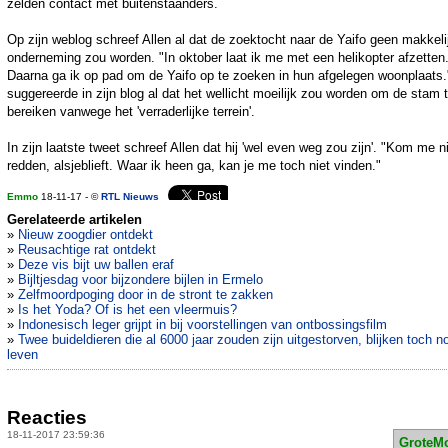
zelden contact met buitenstaanders.
Op zijn weblog schreef Allen al dat de zoektocht naar de Yaifo geen makkeli
onderneming zou worden. "In oktober laat ik me met een helikopter afzetten
Daarna ga ik op pad om de Yaifo op te zoeken in hun afgelegen woonplaats."
suggereerde in zijn blog al dat het wellicht moeilijk zou worden om de stam 
bereiken vanwege het 'verraderlijke terrein'.
In zijn laatste tweet schreef Allen dat hij 'wel even weg zou zijn'. "Kom me n
redden, alsjeblieft. Waar ik heen ga, kan je me toch niet vinden."
Emmo
18-11-17 - ©
RTL Nieuws
Gerelateerde artikelen
»
Nieuw zoogdier ontdekt
»
Reusachtige rat ontdekt
»
Deze vis bijt uw ballen eraf
»
Bijltjesdag voor bijzondere bijlen in Ermelo
»
Zelfmoordpoging door in de stront te zakken
»
Is het Yoda? Of is het een vleermuis?
»
Indonesisch leger grijpt in bij voorstellingen van ontbossingsfilm
»
Twee buideldieren die al 6000 jaar zouden zijn uitgestorven, blijken toch n
leven
Reacties
18-11-2017 23:59:36
GroteM