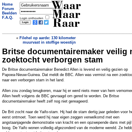
Waar
Home
Forum
Maar
Beelden
F.A.Q.
Login onthouden
Raar
«
Filehel op aarde: 130 kilometer
muurvast in stoffige woestijn
Britse documentairemaker veilig 
Twitter pakt blauw vinkje van
haatzaaiende gebruikers af
»
zoektocht verborgen stam
De Britse documentairemaker Benedict Allen is levend en veilig gezien op
Papoea-Nieuw-Guinea. Dat meldt de BBC. Allen was vermist na een zoekto
naar een verborgen stam in het land.
Allen zou zondag terugkeren, maar hij er werd niets meer van hem vernome
Allen heeft volgens de BBC gevraagd om gered te worden. De Britse
documentairemaker heeft zelf nog niet gereageerd.
De Brit zocht naar de Yaifo-stam. Hij had de stam dertig jaar geleden voor h
eerst ontmoet. Toen werd hij naar eigen zeggen verwelkomd met een
angstaanjagende demonstratie van kracht en een opzwepende dans met pijl
boog. De Yaifo wonen volledig afgezonderd van de moderne wereld. Ze heb