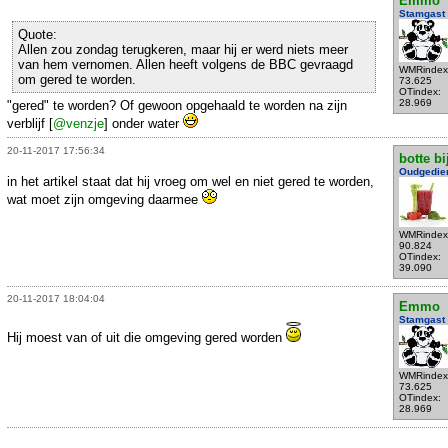
Emmo
Stamgast
Quote:
Allen zou zondag terugkeren, maar hij er werd niets meer
van hem vernomen. Allen heeft volgens de BBC gevraagd
WMRindex
om gered te worden.
73.625
OTindex:
28.969
"gered" te worden? Of gewoon opgehaald te worden na zijn
verblijf [
@venzje
] onder water
20-11-2017 17:56:34
botte bi
Oudgedie
in het artikel staat dat hij vroeg om wel en niet gered te worden,
wat moet zijn omgeving daarmee
WMRindex
90.824
OTindex:
39.090
20-11-2017 18:04:04
Emmo
Stamgast
Hij moest van of uit die omgeving gered worden
WMRindex
73.625
OTindex:
28.969