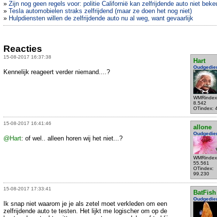
»
Zijn nog geen regels voor: politie Californië kan zelfrijdende auto niet beke
»
Tesla automobielen straks zelfrijdend (maar ze doen het nog niet)
»
Hulpdiensten willen de zelfrijdende auto nu al weg, want gevaarlijk
Reacties
15-08-2017 16:37:38
Hart
Oudgedie
Kennelijk reageert verder niemand....?
WMRindex
8.542
OTindex: 
15-08-2017 16:41:46
allone
Oudgedie
@Hart
: of wel.. alleen horen wij het niet...?
WMRindex
55.561
OTindex:
99.230
15-08-2017 17:33:41
BatFish
Oudgedie
Ik snap niet waarom je je als zetel moet verkleden om een
zelfrijdende auto te testen. Het lijkt me logischer om op de