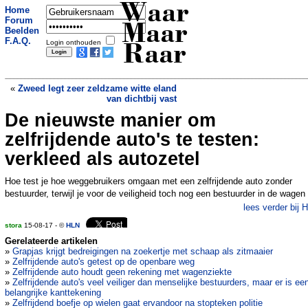
Waar
Home
Forum
Maar
Beelden
F.A.Q.
Login onthouden
Raar
«
Zweed legt zeer zeldzame witte eland
van dichtbij vast
De nieuwste manier om
Profiteer nog van augustus, want
volgens complotdenkers is het hierna
zelfrijdende auto's te testen:
gedaan
»
verkleed als autozetel
Hoe test je hoe weggebruikers omgaan met een zelfrijdende auto zonder
bestuurder, terwijl je voor de veiligheid toch nog een bestuurder in de wagen
lees verder bij 
stora
15-08-17 - ©
HLN
Gerelateerde artikelen
»
Grapjas krijgt bedreigingen na zoekertje met schaap als zitmaaier
»
Zelfrijdende auto's getest op de openbare weg
»
Zelfrijdende auto houdt geen rekening met wagenziekte
»
Zelfrijdende auto's veel veiliger dan menselijke bestuurders, maar er is ee
belangrijke kanttekening
»
Zelfrijdend boefje op wielen gaat ervandoor na stopteken politie