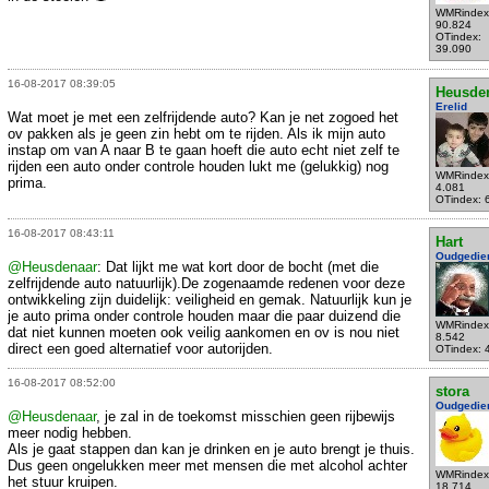
WMRindex
90.824
OTindex:
39.090
16-08-2017 08:39:05
Heusde
Erelid
Wat moet je met een zelfrijdende auto? Kan je net zogoed het
ov pakken als je geen zin hebt om te rijden. Als ik mijn auto
instap om van A naar B te gaan hoeft die auto echt niet zelf te
rijden een auto onder controle houden lukt me (gelukkig) nog
WMRindex
prima.
4.081
OTindex: 
16-08-2017 08:43:11
Hart
Oudgedie
@Heusdenaar
: Dat lijkt me wat kort door de bocht (met die
zelfrijdende auto natuurlijk).De zogenaamde redenen voor deze
ontwikkeling zijn duidelijk: veiligheid en gemak. Natuurlijk kun je
je auto prima onder controle houden maar die paar duizend die
WMRindex
dat niet kunnen moeten ook veilig aankomen en ov is nou niet
8.542
direct een goed alternatief voor autorijden.
OTindex: 
16-08-2017 08:52:00
stora
Oudgedie
@Heusdenaar
, je zal in de toekomst misschien geen rijbewijs
meer nodig hebben.
Als je gaat stappen dan kan je drinken en je auto brengt je thuis.
Dus geen ongelukken meer met mensen die met alcohol achter
WMRindex
het stuur kruipen.
18.714