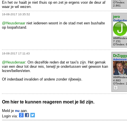
En het ov haalt je niet thuis op en zet je ergens voor de deur af
OTindex:
2.861
waar je wil wezen.
16-08-2017 10:35:52
jero
Oudgedie
@Heusdenaar
niet iedereen woont in de stad met een bushalte
op loopafstand.
WMRindex
7.151
OTindex: 
16-08-2017 17:11:43
DrZiggy
Administr
@Heusdenaar
: Om dezelfde reden dat er taxi's zijn. Het gemak
van een deur tot deur reis, terwijl je ondertussen wel gewoon kan
lezen/bellen/eten.
WMRindex
Of inderdaad invaliden of andere zonder rijbewijs.
4.883
OTindex: 
S
Om hier te kunnen reageren moet je lid zijn.
Meld je
nu
aan.
Login via: