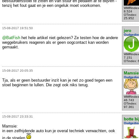
bestuurdersstoel te zitten en van stuur en pedalen af te blijven -
tenzij het fout gaat en je een ongeluk moet voorkomen.
WMRindex
8.524
OTindex:
25.952
15-08-2017 19:51:50
jero
Oudgedie
@BatFish
het hele artikel niet gelezen? Ze testen hoe de andere
weggebruikers reageren als er geen oogcontact kan worden
gemaakt.
WMRindex
7.151
OTindex: 
15-08-2017 20:05:35
Mamsie
Oudgedie
Tja, als er geen bestuurder inzit kan je net zo goed tegen een
stoel beginnen te lullen. Die zegt ook niks terug.
WMRindex
46.743
OTindex:
97.361
15-08-2017 23:33:31
botte bi
Oudgedie
Mamsie:
in een zelfrijdende auto kun je overal techniek verwachten, ook
in de stoelen