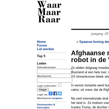
Waar
Maar
Raar
jaargang
-25
Home
«
Spaanse koning dee
Forum
Lid worden
Afghaanse 
Top 5
robot in de
Leden
Gebruikersnaam:
Ze wilden dolgraag meedoen
thuisland al een hele toer
Wachtwoord:
VS binnenkomen bleek uitein
In eerste instantie werd h
Login onthouden
vaker, uit vrees dat de Afg
Login via:
Na veel internationale dru
Wachtwoord
vergeten
.
het land in. Ze trokken ve
Voorwaarden &
Ivanka Trump, de dochter 
huisregels