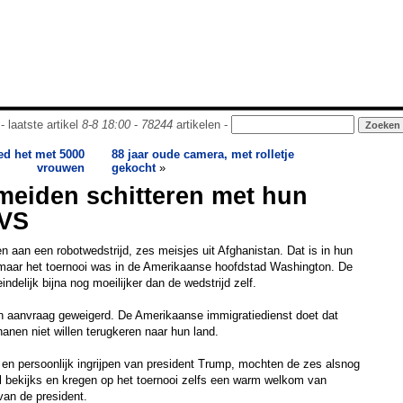
- laatste artikel
8-8 18:00
-
78244
artikelen -
d het met 5000
88 jaar oude camera, met rolletje
vrouwen
gekocht
»
meiden schitteren met hun
 VS
 aan een robotwedstrijd, zes meisjes uit Afghanistan. Dat is in hun
, maar het toernooi was in de Amerikaanse hoofdstad Washington. De
delijk bijna nog moeilijker dan de wedstrijd zelf.
un aanvraag geweigerd. De Amerikaanse immigratiedienst doet dat
hanen niet willen terugkeren naar hun land.
k en persoonlijk ingrijpen van president Trump, mochten de zes alsnog
el bekijks en kregen op het toernooi zelfs een warm welkom van
van de president.