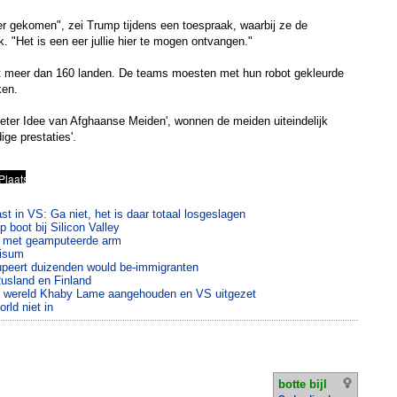
 ver gekomen", zei Trump tijdens een toespraak, waarbij ze de
"Het is een eer jullie hier te mogen ontvangen."
 meer dan 160 landen. De teams moesten met hun robot gekleurde
ken.
eter Idee van Afghaanse Meiden', wonnen de meiden uiteindelijk
ige prestaties'.
t in VS: Ga niet, het is daar totaal losgeslagen
 boot bij Silicon Valley
w met geamputeerde arm
visum
peert duizenden would be-immigranten
usland en Finland
er wereld Khaby Lame aangehouden en VS uitgezet
rld niet in
botte bijl