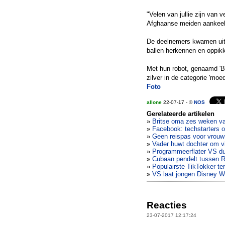
"Velen van jullie zijn van
Afghaanse meiden aankeek. 
De deelnemers kwamen uit
ballen herkennen en oppik
Met hun robot, genaamd 'B
zilver in de categorie 'moed
Foto
allone
22-07-17 - ©
NOS
Gerelateerde artikelen
»
Britse oma zes weken vas
»
Facebook: techstarters op
»
Geen reispas voor vrou
»
Vader huwt dochter om 
»
Programmeerflater VS du
»
Cubaan pendelt tussen R
»
Populairste TikTokker t
»
VS laat jongen Disney Wo
Reacties
23-07-2017 12:17:24