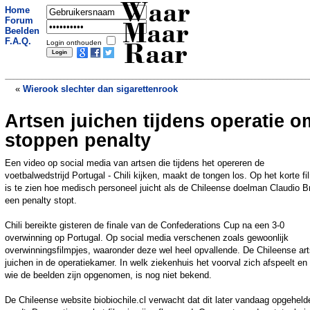
Waar
Home
Forum
Maar
Beelden
F.A.Q.
Login onthouden
Raar
«
Wierook slechter dan sigarettenrook
Artsen juichen tijdens operatie o
Bedrijfsdaken als kraamkamer voor
kustvogels
»
stoppen penalty
Een video op social media van artsen die tijdens het opereren de
voetbalwedstrijd Portugal - Chili kijken, maakt de tongen los. Op het korte fi
is te zien hoe medisch personeel juicht als de Chileense doelman Claudio B
een penalty stopt.
Chili bereikte gisteren de finale van de Confederations Cup na een 3-0
overwinning op Portugal. Op social media verschenen zoals gewoonlijk
overwinningsfilmpjes, waaronder deze wel heel opvallende. De Chileense ar
juichen in de operatiekamer. In welk ziekenhuis het voorval zich afspeelt en
wie de beelden zijn opgenomen, is nog niet bekend.
De Chileense website biobiochile.cl verwacht dat dit later vandaag opgeheld