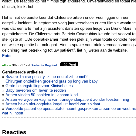
wordt. De reacties op het filmpje zijn afkeurend. Onverantwoord en totaal nie
ethisch, klinkt het.
Het is niet de eerste keer dat Chileense artsen onder vuur liggen om een
dergelijk incident. In september vorig jaar verscheen er een filmpje waarin te
was dat een arts met zijn assistent dansten op een liedje van Bruno Mars in
operatiekamer. De Chileense arts Patricio Covarrubias keurde het voorval te
stelligste af: ,,De operatiekamer moet een plek zijn waar totale controle heer
om welke operatie het ook gaat. Hier is sprake van totale veronachtzaming 
de chirurg met betrekking tot uw pati�nt'', liet hij weten aan de website.
Foto
allone
30-06-17 - ©
Brabants Dagblad
Gerelateerde artikelen
»
Bizarre Thaise penalty: zit-ie nou of zit-ie niet?
»
Chirurgen ontdekken groeiend gras op long van baby
»
Grote belangstelling voor Klinische les
»
Baby bevroren om leven te redden
»
Artsen vinden 50 naalden in lichaam kind
»
Artsen verwijderen vagina van transgenderpatiënt zonder toestemming
»
Artsen halen niet-ontplofte kogel uit hoofd van soldaat
»
Verdoofde patient op operatietafel neemt gesprekken artsen op en weet ni
wat hij hoort
Reacties