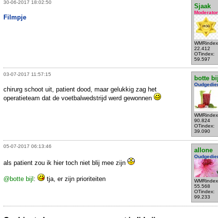
30-06-2017 18:02:50
Sjaak
Moderator
Filmpje
WMRindex
22.412
OTindex:
59.597
03-07-2017 11:57:15
botte bi
Oudgedie
chirurg schoot uit, patient dood, maar gelukkig zag het
operatieteam dat de voetbalwedstrijd werd gewonnen
WMRindex
90.824
OTindex:
39.090
05-07-2017 06:13:46
allone
Oudgedie
als patient zou ik hier toch niet blij mee zijn
@botte bijl
:
tja, er zijn prioriteiten
WMRindex
55.568
OTindex:
99.233