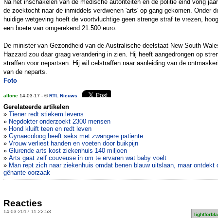
Na het inschakelen van de medische autoriteiten en de politie eind vorig jaar
de zoektocht naar de inmiddels verdwenen 'arts' op gang gekomen. Onder d
huidige wetgeving hoeft de voortvluchtige geen strenge straf te vrezen, hoog
een boete van omgerekend 21.500 euro.
De minister van Gezondheid van de Australische deelstaat New South Wale
Hazzard zou daar graag verandering in zien. Hij heeft aangedrongen op stre
straffen voor nepartsen. Hij wil celstraffen naar aanleiding van de ontmasker
van de neparts.
Foto
allone
14-03-17 - ©
RTL Nieuws
Gerelateerde artikelen
»
Tiener redt stiekem levens
»
Nepdokter onderzoekt 2300 mensen
»
Hond kluift teen en redt leven
»
Gynaecoloog heeft seks met zwangere patiente
»
Vrouw verliest handen en voeten door buikpijn
»
Glurende arts kost ziekenhuis 140 miljoen
»
Arts gaat zelf couveuse in om te ervaren wat baby voelt
»
Man rept zich naar ziekenhuis omdat benen blauw uitslaan, maar ontdekt 
gênante oorzaak
Reacties
14-03-2017 11:22:53
lightforbl