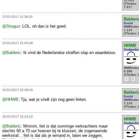
22.626
OTindex:
7.917
15-03-2017 11:38:20
Balderi
Erelid
@Shogun
: LOL, oh dan is het goed.
WMRindex
1.124
OTindex: 
15-03-2017 21:03:48
HHWB
Oudgedie
@Balderic
: Ik vind de Nederlandse straffen slap en waardeloos.
WMRindex
6.398
OTindex: 
T
S
16-03-2017 02:09:26
Balderi
Erelid
@HHWB
: Tja, wat je vindt zijn nog geen feiten.
WMRindex
1.124
OTindex: 
16-03-2017 21:24:22
HHWB
Oudgedie
@Balderic
: Mmmm, feit is dat sommige verkrachters maar
slechts 60 a 70 uur hoeven bij te klussen, de zogenaamde
werkstraf... feit is dat als je iemand in, laten we zeggen,