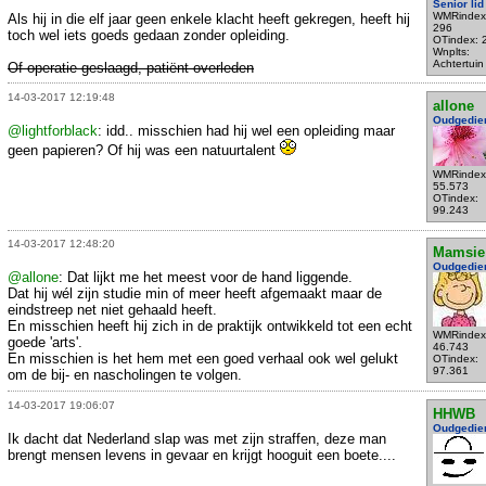
Senior lid
WMRindex
Als hij in die elf jaar geen enkele klacht heeft gekregen, heeft hij
296
toch wel iets goeds gedaan zonder opleiding.
OTindex: 
Wnplts:
Achtertuin
Of operatie geslaagd, patiënt overleden
14-03-2017 12:19:48
allone
Oudgedie
@lightforblack
: idd.. misschien had hij wel een opleiding maar
geen papieren? Of hij was een natuurtalent
WMRindex
55.573
OTindex:
99.243
14-03-2017 12:48:20
Mamsie
Oudgedie
@allone
: Dat lijkt me het meest voor de hand liggende.
Dat hij wél zijn studie min of meer heeft afgemaakt maar de
eindstreep net niet gehaald heeft.
En misschien heeft hij zich in de praktijk ontwikkeld tot een echt
WMRindex
goede 'arts'.
46.743
En misschien is het hem met een goed verhaal ook wel gelukt
OTindex:
97.361
om de bij- en nascholingen te volgen.
14-03-2017 19:06:07
HHWB
Oudgedie
Ik dacht dat Nederland slap was met zijn straffen, deze man
brengt mensen levens in gevaar en krijgt hooguit een boete....