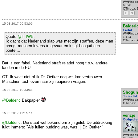
WMRindex
6.398
OTindex: 
T
S
15-03-2017 09:53:09
Balderi
Erelid
WMRindex
Quote
@HHWB
:
1.124
OTindex: 
Ik dacht dat Nederland slap was met zijn straffen, deze man
brengt mensen levens in gevaar en krijgt hooguit een
boete....
Dat is een fabel. Nederland straft relatief hoog t.o.v. andere
landen in de EU.
OT: Ik weet niet of ik Dr. Oetker nog wel kan vertrouwen.
Misschien toch even naar zijn papieren vragen.
15-03-2017 10:33:48
Shogun
Junior lid
@Balderic
Bakpapier
WMRindex
OTindex: 
15-03-2017 11:15:57
venzje
Oudgedie
@Balderic
: Die staat wel bekend om zijn gelul. De uitdrukking
luidt immers: "Als lullen pudding was, was jij Dr. Oetker."
WMRindex