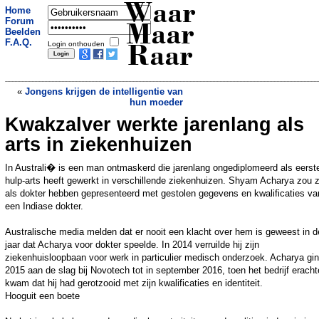
Waar
Home
Forum
Maar
Beelden
F.A.Q.
Login onthouden
Raar
«
Jongens krijgen de intelligentie van
hun moeder
Kwakzalver werkte jarenlang als
Science fiction maar dan echt:
onderzoekers maken kristal van tijd
»
arts in ziekenhuizen
In Australi� is een man ontmaskerd die jarenlang ongediplomeerd als eerst
hulp-arts heeft gewerkt in verschillende ziekenhuizen. Shyam Acharya zou 
als dokter hebben gepresenteerd met gestolen gegevens en kwalificaties va
een Indiase dokter.
Australische media melden dat er nooit een klacht over hem is geweest in de
jaar dat Acharya voor dokter speelde. In 2014 verruilde hij zijn
ziekenhuisloopbaan voor werk in particulier medisch onderzoek. Acharya gin
2015 aan de slag bij Novotech tot in september 2016, toen het bedrijf eracht
kwam dat hij had gerotzooid met zijn kwalificaties en identiteit.
Hooguit een boete