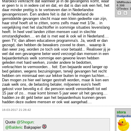
Marokko verkracht dat wanneer je in de gevangenis komt, waar
WMRindex
er geen tv is in iedere cel en dat, en dat is dan ook een feit, het
6.398
OTindex: 
daar minder prettig is te vertoeven dan in Nederlandse
T
S
gevangenissen. Een andere feit is dat in Nederland de
gemiddelde gevangen slecht maar een klein gedeelte van zijn,
haar straf hoeft uit te zitten, soms zelfs maar met 1/3e... in
vergelijking met het slachtoffer in sommige situaties levenslang
heeft. In heel veel landen zitten mensen vast in slechte
omstandigheden.... en dat is met wat ik ook wil in Nederland....
geen TV, dan alleen educatieve programma's. Ja, wordt er dan
gezegd, dan hebben de bewakers zoveel te doen... waarop ik
dan weer zeg..worden ze toch ook voor betaald... Realiseer jij je
wel dat een gevangene beter word verzorgd dan mensen in een
bejaardentehuis welk sommige een gewone leven hebben
geleden met hard werken, zonder andere te bedotten,
verkrachten te vermoorden... feit: Een bejaarde word langer op
bed gelaten, wegens bezuinigingen, terwijl gevangen het recht
hebben om minimaal een uur lekker buiten te mogen luchten....
Dan mogen ze hier wel langer gestraft worden, maar ik ken een
zaak welk ons, de belasting betaler, miljoenen euro's heeft
gekost voor beveilig e.d. die persoon wordt veroordeelt tot wel
15 jaar of zo... maar komt binnen 5 jaar weer uit het gevang....
hadden ze dit geld beter aan het bejaardenhuis kunnen geven
hadden deze oudere mensen er ook wat aangehad....
16-03-2017 21:26:42
stora
Oudgedie
Quote
@Shogun
:
@Balderic
Bakpapier