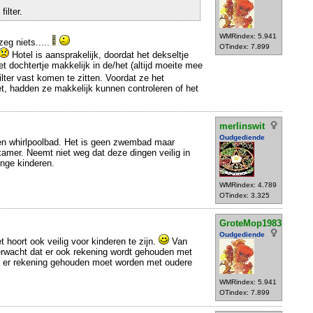
ilter.
WMRindex: 5.941
 zeg niets.....
OTindex: 7.899
Hotel is aansprakelijk, doordat het dekseltje
het dochtertje makkelijk in de/het (altijd moeite mee
ilter vast komen te zitten. Voordat ze het
 hadden ze makkelijk kunnen controleren of het
merlinswit
Oudgediende
een whirlpoolbad. Het is geen zwembad maar
amer. Neemt niet weg dat deze dingen veilig in
onge kinderen.
WMRindex: 4.789
OTindex: 3.325
GroteMop1983
Oudgediende
t hoort ook veilig voor kinderen te zijn.
Van
erwacht dat er ook rekening wordt gehouden met
ls er rekening gehouden moet worden met oudere
WMRindex: 5.941
OTindex: 7.899