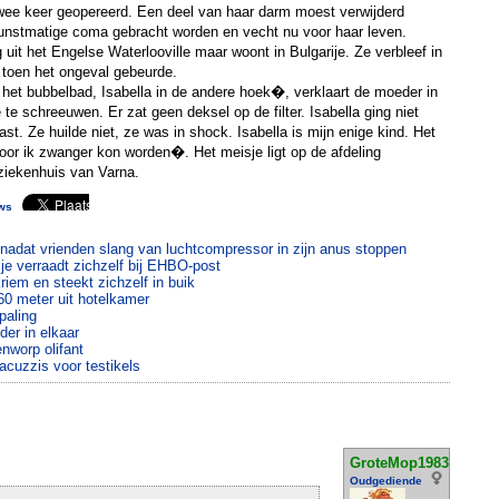
twee keer geopereerd. Een deel van haar darm moest verwijderd
unstmatige coma gebracht worden en vecht nu voor haar leven.
uit het Engelse Waterlooville maar woont in Bulgarije. Ze verbleef in
i toen het ongeval gebeurde.
et bubbelbad, Isabella in de andere hoek�, verklaart de moeder in
e schreeuwen. Er zat geen deksel op de filter. Isabella ging niet
vast. Ze huilde niet, ze was in shock. Isabella is mijn enige kind. Het
voor ik zwanger kon worden�. Het meisje ligt op de afdeling
ziekenhuis van Varna.
ws
adat vrienden slang van luchtcompressor in zijn anus stoppen
e verraadt zichzelf bij EHBO-post
kriem en steekt zichzelf in buik
 60 meter uit hotelkamer
paling
der in elkaar
nworp olifant
jacuzzis voor testikels
GroteMop1983
Oudgediende