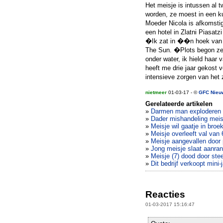
Het meisje is intussen al 
worden, ze moest in een k
Moeder Nicola is afkomstig 
een hotel in Zlatni Piasatz
�Ik zat in ��n hoek van h
The Sun. �Plots begon ze t
onder water, ik hield haar 
heeft me drie jaar gekost 
intensieve zorgen van het 
nietmeer
01-03-17 - ©
GFC Nieu
Gerelateerde artikelen
»
Darmen man exploderen n
»
Dader mishandeling meisj
»
Meisje wil gaatje in broe
»
Meisje overleeft val van
»
Meisje aangevallen door 
»
Jong meisje slaat aanran
»
Meisje (7) dood door stee
»
Dit bedrijf verkoopt mini-
Reacties
01-03-2017 15:16:47