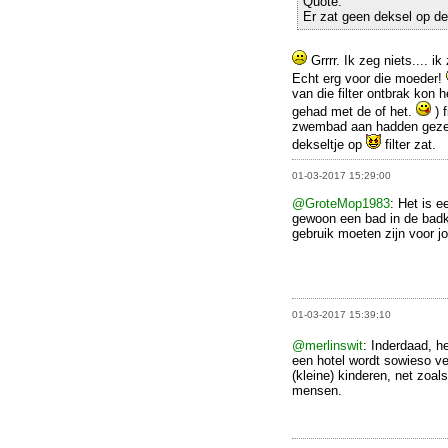
Quote:
Er zat geen deksel op de f
Grrrr. Ik zeg niets.... ik
Echt erg voor die moeder!
van die filter ontbrak kon 
gehad met de of het.
) f
zwembad aan hadden gezet,
dekseltje op
filter zat.
01-03-2017 15:29:00
@GroteMop1983
: Het is 
gewoon een bad in de badk
gebruik moeten zijn voor j
01-03-2017 15:39:10
@merlinswit
: Inderdaad, he
een hotel wordt sowieso v
(kleine) kinderen, net zoa
mensen.