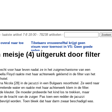
- laatste artikel
7-8 18:00
-
78238
artikelen -
 overal naar toe
Tibetaans vrouwenelftal krijgt geen
visum voor toernooi in VS: Geen goede
reden
»
eisje (4) uitgerukt door filter
 vecht voor haar leven nadat ze in het zuigmechanisme van een
ella Floyd raakte met haar achterwerk geklemd in de filter van het
hotel.
a Nicola [28] in de jacuzzi in een Bulgaars resorthotel. Ze werd naar
relende water en raakte met haar achterwerk klem in de filter.
e kleuter. De moeder probeerde het kind los te trekken, maar
oor de kracht van de zuiger. Pas toen een redder de jacuzzi
 bevrijd worden. Toen bleek dat haar darm zwaar beschadigd was.