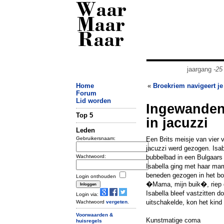
Waar
Maar
Raar
jaargang
-25
Home
«
Broekriem navigeert je
Forum
Lid worden
Ingewanden m
Top 5
in jacuzzi
Leden
Gebruikersnaam:
Een Brits meisje van vier
jacuzzi werd gezogen. Isab
Wachtwoord:
bubbelbad in een Bulgaars 
Isabella ging met haar mam
beneden gezogen in het bor
Login onthouden
�Mama, mijn buik�, riep d
Isabella bleef vastzitten d
Login via:
uitschakelde, kon het kind
Wachtwoord
vergeten
.
Voorwaarden &
Kunstmatige coma
huisregels