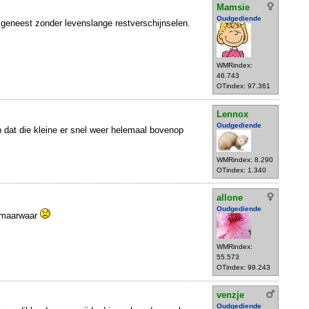
Mamsie
Oudgediende
 geneest zonder levenslange restverschijnselen.
WMRindex:
46.743
OTindex: 97.361
Lennox
Oudgediende
p dat die kleine er snel weer helemaal bovenop
WMRindex: 8.290
OTindex: 1.340
allone
Oudgediende
armaarwaar
WMRindex:
55.573
OTindex: 99.243
venzje
Oudgediende