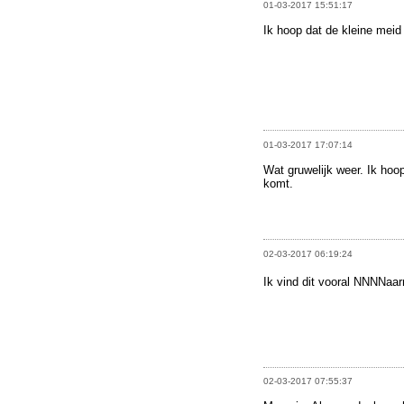
01-03-2017 15:51:17
Ik hoop dat de kleine meid
01-03-2017 17:07:14
Wat gruwelijk weer. Ik hoo
komt.
02-03-2017 06:19:24
Ik vind dit vooral NNNNa
02-03-2017 07:55:37