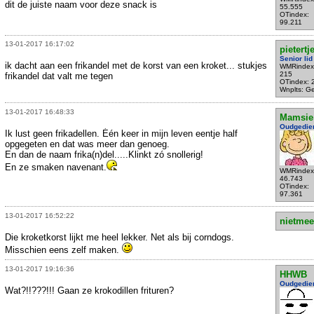
dit de juiste naam voor deze snack is
55.555
OTindex:
99.211
13-01-2017 16:17:02
pietertj
Senior lid
ik dacht aan een frikandel met de korst van een kroket... stukjes
WMRindex
215
frikandel dat valt me tegen
OTindex: 
Wnplts: G
13-01-2017 16:48:33
Mamsie
Oudgedie
Ik lust geen frikadellen. Één keer in mijn leven eentje half
opgegeten en dat was meer dan genoeg.
En dan de naam frika(n)del.....Klinkt zó snollerig!
En ze smaken navenant.
WMRindex
46.743
OTindex:
97.361
13-01-2017 16:52:22
nietmee
Die kroketkorst lijkt me heel lekker. Net als bij corndogs.
Misschien eens zelf maken.
13-01-2017 19:16:36
HHWB
Oudgedie
Wat?!!???!!! Gaan ze krokodillen frituren?