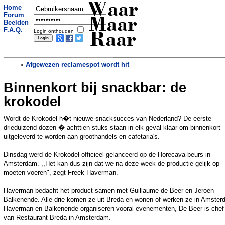
Waar
Home
Forum
Maar
Beelden
F.A.Q.
Login onthouden
Raar
«
Afgewezen reclamespot wordt hit
Binnenkort bij snackbar: de
Act wordt goochelaar bijna fataal
»
krokodel
Wordt de Krokodel h�t nieuwe snacksucces van Nederland? De eerste
drieduizend dozen � achttien stuks staan in elk geval klaar om binnenkort
uitgeleverd te worden aan groothandels en cafetaria's.
Dinsdag werd de Krokodel officieel gelanceerd op de Horecava-beurs in
Amsterdam. ,,Het kan dus zijn dat we na deze week de productie gelijk op
moeten voeren", zegt Freek Haverman.
Haverman bedacht het product samen met Guillaume de Beer en Jeroen
Balkenende. Alle drie komen ze uit Breda en wonen of werken ze in Amster
Haverman en Balkenende organiseren vooral evenementen, De Beer is chef
van Restaurant Breda in Amsterdam.