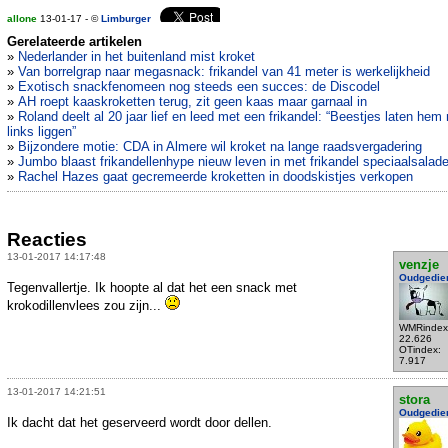
allone
13-01-17 - ©
Limburger
Gerelateerde artikelen
»
Nederlander in het buitenland mist kroket
»
Van borrelgrap naar megasnack: frikandel van 41 meter is werkelijkheid
»
Exotisch snackfenomeen nog steeds een succes: de Discodel
»
AH roept kaaskroketten terug, zit geen kaas maar garnaal in
»
Roland deelt al 20 jaar lief en leed met een frikandel: “Beestjes laten hem
links liggen”
»
Bijzondere motie: CDA in Almere wil kroket na lange raadsvergadering
»
Jumbo blaast frikandellenhype nieuw leven in met frikandel speciaalsalad
»
Rachel Hazes gaat gecremeerde kroketten in doodskistjes verkopen
Reacties
13-01-2017 14:17:48
venzje
Oudgedie
Tegenvallertje. Ik hoopte al dat het een snack met
krokodillenvlees zou zijn...
WMRindex
22.626
OTindex:
7.917
13-01-2017 14:21:51
stora
Oudgedie
Ik dacht dat het geserveerd wordt door dellen.