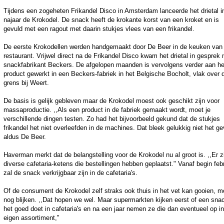
Tijdens een zogeheten Frikandel Disco in Amsterdam lanceerde het drietal i
najaar de Krokodel. De snack heeft de krokante korst van een kroket en is
gevuld met een ragout met daarin stukjes vlees van een frikandel.
De eerste Krokodellen werden handgemaakt door De Beer in de keuken van 
restaurant. Vrijwel direct na de Frikandel Disco kwam het drietal in gesprek
snackfabrikant Beckers. De afgelopen maanden is vervolgens verder aan he
product gewerkt in een Beckers-fabriek in het Belgische Bocholt, vlak over 
grens bij Weert.
De basis is gelijk gebleven maar de Krokodel moest ook geschikt zijn voor
massaproductie. ,,Als een product in de fabriek gemaakt wordt, moet je
verschillende dingen testen. Zo had het bijvoorbeeld gekund dat de stukjes
frikandel het niet overleefden in de machines. Dat bleek gelukkig niet het ge
aldus De Beer.
Haverman merkt dat de belangstelling voor de Krokodel nu al groot is. ,,Er zi
diverse cafetaria-ketens die bestellingen hebben geplaatst." Vanaf begin feb
zal de snack verkrijgbaar zijn in de cafetaria's.
Of de consument de Krokodel zelf straks ook thuis in het vet kan gooien, m
nog blijken. ,,Dat hopen we wel. Maar supermarkten kijken eerst of een sna
het goed doet in cafetaria's en na een jaar nemen ze die dan eventueel op i
eigen assortiment,"