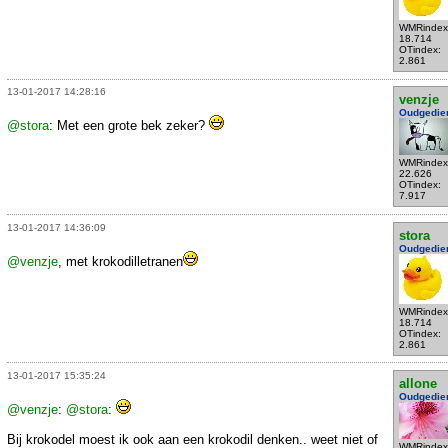
WMRindex
18.714
OTindex:
2.861
13-01-2017 14:28:16
venzje
Oudgedie
@stora
: Met een grote bek zeker?
WMRindex
22.626
OTindex:
7.917
13-01-2017 14:36:09
stora
Oudgedie
@venzje
, met krokodilletranen
WMRindex
18.714
OTindex:
2.861
13-01-2017 15:35:24
allone
Oudgedie
@venzje
:
@stora
:
Bij krokodel moest ik ook aan een krokodil denken.. weet niet of
WMRindex