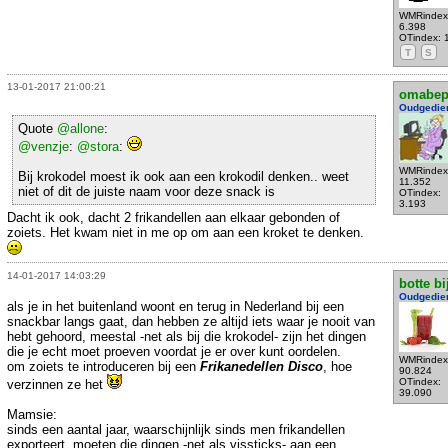
WMRindex
6.398
OTindex: 
T
S
13-01-2017 21:00:21
omabe
Oudgedie
Quote
@allone
:
@venzje
:
@stora
:
WMRindex
Bij krokodel moest ik ook aan een krokodil denken.. weet
11.352
niet of dit de juiste naam voor deze snack is
OTindex:
3.193
Dacht ik ook, dacht 2 frikandellen aan elkaar gebonden of
zoiets. Het kwam niet in me op om aan een kroket te denken.
14-01-2017 14:03:29
botte bi
Oudgedie
als je in het buitenland woont en terug in Nederland bij een
snackbar langs gaat, dan hebben ze altijd iets waar je nooit van
hebt gehoord, meestal -net als bij die krokodel- zijn het dingen
die je echt moet proeven voordat je er over kunt oordelen.
WMRindex
om zoiets te introduceren bij een
Frikanedellen Disco
, hoe
90.824
OTindex:
verzinnen ze het
39.090
Mamsie:
sinds een aantal jaar, waarschijnlijk sinds men frikandellen
exporteert, moeten die dingen -net als vissticks- aan een