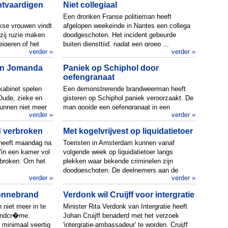
htvaardigen
Niet collegiaal
Een dronken Franse politieman heeft
kse vrouwen vindt
afgelopen weekeinde in Nantes een collega
 zij ruzie maken
doodgeschoten. Het incident gebeurde
igeren of het
buiten diensttijd, nadat een groep ...
verder »
verder »
...
en Jomanda
Paniek op Schiphol door
oefengranaat
kabinet spelen
Een demonstrerende brandweerman heeft
ude, zieke en
gisteren op Schiphol paniek veroorzaakt. De
unnen niet meer
man gooide een oefengranaat in een
verder »
verder »
chtte ...
prullenbak in een terminal van de...
 verbroken
Met kogelvrijvest op liquidatietoer
 heeft maandag na
Toeristen in Amsterdam kunnen vanaf
'in een kamer vol
volgende week op liquidatietoer langs
rbroken. Om het
plekken waar bekende criminelen zijn
doodgeschoten. De deelnemers aan de
verder »
verder »
twe...
onnebrand
Verdonk wil Cruijff voor intergratie
niet meer in te
Minister Rita Verdonk van Intergratie heeft
andcr�me.
Johan Cruijff benaderd met het verzoek
 minimaal veertig
'intergratie-ambassadeur' te worden. Cruijff