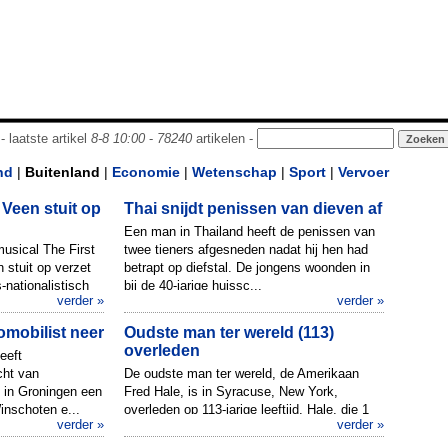
- laatste artikel
8-8 10:00
-
78240
artikelen -
nd
|
Buitenland
|
Economie
|
Wetenschap
|
Sport
|
Vervoer
Veen stuit op
Thai snijdt penissen van dieven af
Een man in Thailand heeft de penissen van
musical The First
twee tieners afgesneden nadat hij hen had
stuit op verzet
betrapt op diefstal. De jongens woonden in
nationalistisch
bij de 40-jarige huissc...
verder »
verder »
omobilist neer
Oudste man ter wereld (113)
overleden
eeft
cht van
De oudste man ter wereld, de Amerikaan
e in Groningen een
Fred Hale, is in Syracuse, New York,
Winschoten e...
overleden op 113-jarige leeftijd. Hale, die 1
verder »
verder »
december jarig zou zijn ...