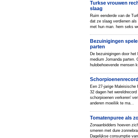
Turkse vrouwen rec
slaag
Ruim eenderde van de Tur
dat ze slaag verdienen als
met hun man, hem seks we
eten laten aanbranden. Dat 
Bezuinigingen spel
parten
De bezuinigingen door het 
medium Jomanda parten. O
hulpbehoevende mensen k
naar haar toe komen, verzu
Schorpioenenrecord
Een 27-jarige Maleisische
32 dagen het wereldrecord 
schorpioenen verkeren' ve
anderen moeilijk te ma...
Tomatenpuree als z
Zonaanbidders hoeven zich 
smeren met dure zonnebr
Dagelijkse consumptie van