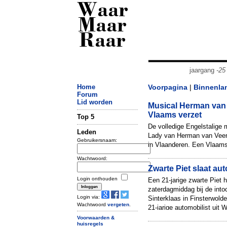
Waar
Maar
Raar
jaargang
-25
Home
Voorpagina
|
Binnenla
Forum
Lid worden
Musical Herman van 
Vlaams verzet
Top 5
De volledige Engelstalige 
Leden
Lady van Herman van Veen 
Gebruikersnaam:
in Vlaanderen. Een Vlaams-
raadslid in Zwevege...
Wachtwoord:
Zwarte Piet slaat aut
Login onthouden
Een 21-jarige zwarte Piet h
zaterdagmiddag bij de into
Login via:
Sinterklaas in Finsterwold
Wachtwoord
vergeten
.
21-jarige automobilist uit 
Voorwaarden &
huisregels